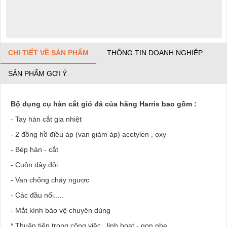
CHI TIẾT VỀ SẢN PHẨM
THÔNG TIN DOANH NGHIỆP
SẢN PHẨM GỢI Ý
Bộ dụng cụ hàn cắt gió đá của hãng Harris bao gồm :
- Tay hàn cắt gia nhiệt
- 2 đồng hồ điều áp (van giảm áp) acetylen , oxy
- Bép hàn - cắt
- Cuộn dây đôi
- Van chống cháy ngược
- Các đầu nối.....
- Mắt kính bảo vệ chuyên dùng
* Thuận tiện trong công việc , linh hoạt - gọn nhẹ