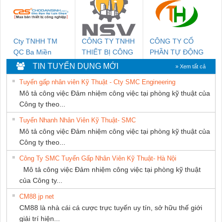
THƯỢNG ĐÌNH
Cty TNHH TM
CÔNG TY TNHH
CÔNG TY CỔ
QC Ba Miền
THIẾT BỊ CÔNG
PHẦN TỰ ĐỘNG
NGHIỆP NIHON
TIẾN HƯNG
TIN TUYỂN DỤNG MỚI
» Xem tất cả
SETSUBI VIỆT
Tuyển gấp nhân viên Kỹ Thuật - Cty SMC Engineering
NAM
Mô tả công việc Đảm nhiệm công việc tại phòng kỹ thuật của
Công ty theo...
Tuyển Nhanh Nhân Viên Kỹ Thuật- SMC
Mô tả công việc Đảm nhiệm công việc tại phòng kỹ thuật của
Công ty theo...
Công Ty SMC Tuyển Gấp Nhân Viên Kỹ Thuật- Hà Nội
Mô tả công việc Đảm nhiệm công việc tại phòng kỹ thuật
của Công ty...
CM88 jp net
CM88 là nhà cái cá cược trực tuyến uy tín, sở hữu thế giới
giải trí hiện...