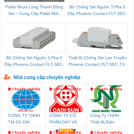
Pallet Nhựa Long Thành Đồng
Bộ Chống Sét Nguồn 3 Pha 5
Nai – Cung Cấp Pallet Mới,
Dây Phoenix Contact FLT-SEC-
C
Pallet Cũ Giá Tốt
P-T1-3S-264/50-FM - 2909589
Bộ Chống Sét Nguồn 3 Pha 5
Thiết Bị Chống Sét Lan Truyền
B
Dây Phoenix Contact FLT-SEC-
Phoenix Contact PLT-SEC-T3-
P-T1-3S-440/35-FM - 2908264
230-FM-PT - 2907928
Nhà cung cấp chuyên nghiệp
CONG TY TNHH
CÔNG TY CỔ
Công Ty TNHH
TM-DV DAI
PHẦN DÂY VÀ
Thiết Bị Điện
DONG THANH
CÁP ĐIỆN
Nam Quốc Thịnh