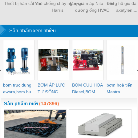
Thiết bị hàn cắt khò
Van chống cháy ngược
Van giảm áp Nito - test
Đồng hồ gió đá 
Harris
đường ống HVAC
axetylen....
Sản phẩm xem nhiều
‹
›
bom truc dung
BƠM ÁP LỰC
BOM CUU HOA
bơm hoả tiển
ewara,bom bu
TỰ ĐỘNG
Diesel,BOM
Mastra
ewara
CHUA CHAY
Sản phẩm mới
(147896)