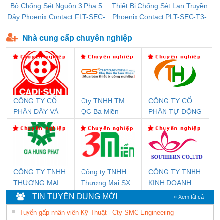
Bộ Chống Sét Nguồn 3 Pha 5
Thiết Bị Chống Sét Lan Truyền
B
Dây Phoenix Contact FLT-SEC-
Phoenix Contact PLT-SEC-T3-
P-T1-3S-440/35-FM - 2908264
230-FM-PT - 2907928
Nhà cung cấp chuyên nghiệp
CÔNG TY CỔ
Cty TNHH TM
CÔNG TY CỔ
PHẦN DÂY VÀ
QC Ba Miền
PHẦN TỰ ĐỘNG
CÁP ĐIỆN
TIẾN HƯNG
THƯỢNG ĐÌNH
CÔNG TY TNHH
Công ty TNHH
CÔNG TY TNHH
THƯƠNG MẠI
Thương Mại SX
KINH DOANH
DỊCH VỤ KỸ
Ba Miền
DỊCH VỤ XNK
TIN TUYỂN DỤNG MỚI
» Xem tất cả
THUẬT ĐIỆN CƠ
PHƯƠNG NAM
Tuyển gấp nhân viên Kỹ Thuật - Cty SMC Engineering
GIA HƯNG PHÁT