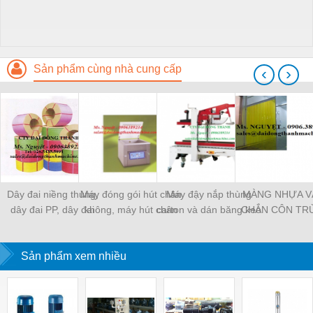
Sản phẩm cùng nhà cung cấp
‹
›
Dây đai niềng thùng,
Máy đóng gói hút chân
Máy đậy nắp thùng
MÀNG NHỰA V
dây đai PP, dây đai
không, máy hút chân
carton và dán băng keo
CHẮN CÔN TR
nhựa
không một buồng hút
tự động
MÀNG CHỊU N
KHO LẠNH, rèm
Sản phẩm xem nhiều
PVC