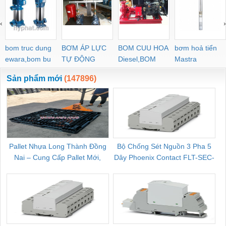
‹
›
bom truc dung
BƠM ÁP LỰC
BOM CUU HOA
bơm hoả tiển
ewara,bom bu
TỰ ĐỘNG
Diesel,BOM
Mastra
ewara
CHUA CHAY
Sản phẩm mới
(147896)
Pallet Nhựa Long Thành Đồng
Bộ Chống Sét Nguồn 3 Pha 5
Nai – Cung Cấp Pallet Mới,
Dây Phoenix Contact FLT-SEC-
C
Pallet Cũ Giá Tốt
P-T1-3S-264/50-FM - 2909589