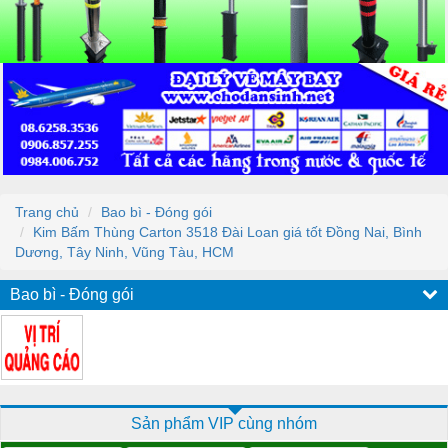
Trang chủ
Bao bì - Đóng gói
Kim Bấm Thùng Carton 3518 Đài Loan giá tốt Đồng Nai, Bình
Dương, Tây Ninh, Vũng Tàu, HCM
Bao bì - Đóng gói
Sản phẩm VIP cùng nhóm