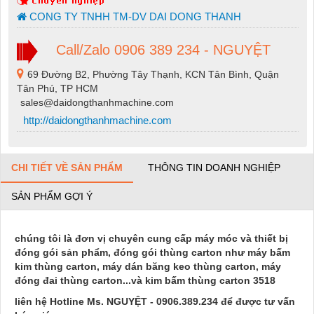
CONG TY TNHH TM-DV DAI DONG THANH
Call/Zalo 0906 389 234 - NGUYỆT
69 Đường B2, Phường Tây Thạnh, KCN Tân Bình, Quận
Tân Phú, TP HCM
sales@daidongthanhmachine.com
http://daidongthanhmachine.com
CHI TIẾT VỀ SẢN PHẨM
THÔNG TIN DOANH NGHIỆP
SẢN PHẨM GỢI Ý
chúng tôi là đơn vị chuyên cung cấp máy móc và thiết bị
đóng gói sản phẩm, đóng gói thùng carton như máy bấm
kim thùng carton, máy dán băng keo thùng carton, máy
đóng đai thùng carton...và kim bấm thùng carton 3518
liên hệ Hotline Ms. NGUYỆT - 0906.389.234 để được tư vấn