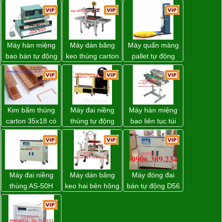
Máy hàn miệng
Máy dán băng
Máy quấn màng
bao bán tự động
keo thùng carton
pallet tự động
nhập khẩu
WP-5050RL
WP-55 chính
Taiwan
chính hãng
hãng Wellpack
giá tốt
Kim bấm thùng
Máy đai niềng
Máy hàn miệng
carton 35x18 có
thùng tự động
bao liên tục túi
sẵn giá rẻ toàn
DBA-80A Đài
nằm nghiêng.
quốc
Loan giá rẻ
Máy đai niềng
Máy dán băng
Máy đóng đai
thùng AS-50H
keo hai bên hông
bán tự động D56
Wellpack
thùng carton
Strapack
WP-5050SA giá
rẻ Miền Nam