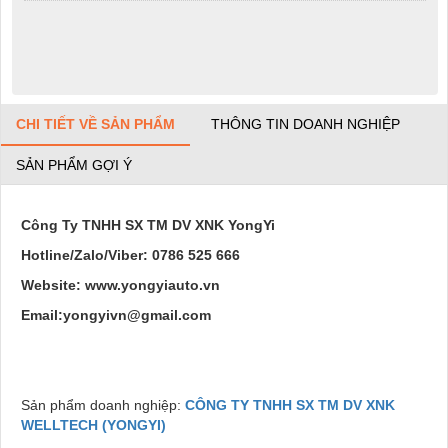
CHI TIẾT VỀ SẢN PHẨM
THÔNG TIN DOANH NGHIỆP
SẢN PHẨM GỢI Ý
Công Ty TNHH SX TM DV XNK YongYi
Hotline/Zalo/Viber: 0786 525 666
Website: www.yongyiauto.vn
Email:yongyivn@gmail.com
Sản phẩm doanh nghiệp:
CÔNG TY TNHH SX TM DV XNK
WELLTECH (YONGYI)