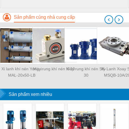
Sản phẩm cùng nhà cung cấp
‹
›
Xi lanh khí nén Yongyi
Máy rung khí nén K-10
Máy rung khí nén SK-
Xy Lanh Xoay
MAL-20x50-LB
30
MSQB-10A/2
Sản phẩm xem nhiều