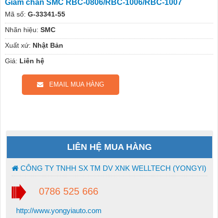
Giảm chấn SMC RBC-0806/RBC-1006/RBC-1007
Mã số:
G-33341-55
Nhãn hiệu:
SMC
Xuất xứ:
Nhật Bản
Giá:
Liên hệ
EMAIL MUA HÀNG
LIÊN HỆ MUA HÀNG
CÔNG TY TNHH SX TM DV XNK WELLTECH (YONGYI)
0786 525 666
http://www.yongyiauto.com