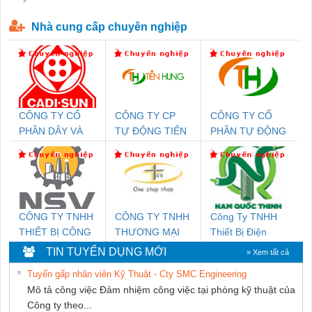
P-T1-3S-440/35-FM - 2908264
230-FM-PT - 2907928
Nhà cung cấp chuyên nghiệp
CÔNG TY CỔ
CÔNG TY CP
CÔNG TY CỔ
PHẦN DÂY VÀ
TỰ ĐỘNG TIẾN
PHẦN TỰ ĐỘNG
CÁP ĐIỆN
HƯNG
TIẾN HƯNG
THƯỢNG ĐÌNH
CÔNG TY TNHH
CÔNG TY TNHH
Công Ty TNHH
THIẾT BỊ CÔNG
THƯƠNG MẠI
Thiết Bị Điện
NGHIỆP NIHON
THIÊN ÂN VIỆT
Nam Quốc Thịnh
TIN TUYỂN DỤNG MỚI
» Xem tất cả
SETSUBI VIỆT
NAM
Tuyển gấp nhân viên Kỹ Thuật - Cty SMC Engineering
NAM
Mô tả công việc Đảm nhiệm công việc tại phòng kỹ thuật của
Công ty theo...