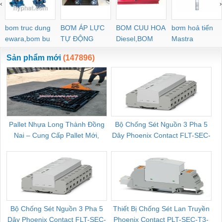
‹
›
bom truc dung
BƠM ÁP LỰC
BOM CUU HOA
bơm hoả tiển
ewara,bom bu
TỰ ĐỘNG
Diesel,BOM
Mastra
ewara
CHUA CHAY
Sản phẩm mới
(147896)
Pallet Nhựa Long Thành Đồng
Bộ Chống Sét Nguồn 3 Pha 5
Nai – Cung Cấp Pallet Mới,
Dây Phoenix Contact FLT-SEC-
C
Pallet Cũ Giá Tốt
P-T1-3S-264/50-FM - 2909589
Bộ Chống Sét Nguồn 3 Pha 5
Thiết Bị Chống Sét Lan Truyền
B
Dây Phoenix Contact FLT-SEC-
Phoenix Contact PLT-SEC-T3-