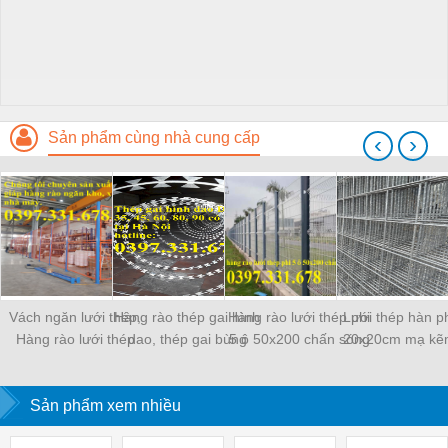
Sản phẩm cùng nhà cung cấp
‹
›
Vách ngăn lưới thép,
Hàng rào thép gai hình
Hàng rào lưới thép phi
Lưới thép hàn ph
Hàng rào lưới thép
dao, thép gai bùng
5 ô 50x200 chấn sóng
20x20cm mạ kẽ
ngăn kho, hàng rào
nhùng Nam Định
mạ kẽm sơn tĩnh điện
tốt nhất thị tr
ngăn xưởng
Sản phẩm xem nhiều