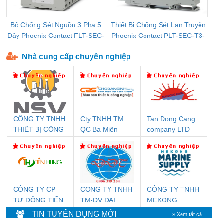
Bộ Chống Sét Nguồn 3 Pha 5
Thiết Bị Chống Sét Lan Truyền
B
Dây Phoenix Contact FLT-SEC-
Phoenix Contact PLT-SEC-T3-
P-T1-3S-440/35-FM - 2908264
230-FM-PT - 2907928
Nhà cung cấp chuyên nghiệp
CÔNG TY TNHH
Cty TNHH TM
Tan Dong Cang
THIẾT BỊ CÔNG
QC Ba Miền
company LTD
NGHIỆP NIHON
SETSUBI VIỆT
NAM
CÔNG TY CP
CONG TY TNHH
CÔNG TY TNHH
TỰ ĐỘNG TIẾN
TM-DV DAI
MEKONG
HƯNG
DONG THANH
MARINE
TIN TUYỂN DỤNG MỚI
» Xem tất cả