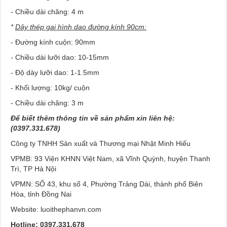
- Chiều dài chăng: 4 m
*
Dây thép gai hình dao đường kính 90cm:
- Đường kính cuộn: 90mm
- Chiều dài lưỡi dao: 10-15mm
- Độ dày lưỡi dao: 1-1.5mm
- Khối lượng: 10kg/ cuộn
- Chiều dài chăng: 3 m
Để biết thêm thông tin về sản phẩm xin liên hệ:
(0397.331.678)
Công ty TNHH Sản xuất và Thương mại Nhật Minh Hiếu
VPMB: 93 Viện KHNN Việt Nam, xã Vĩnh Quỳnh, huyện Thanh
Trì, TP Hà Nội
VPMN: SỐ 43, khu số 4, Phường Trảng Dài, thành phố Biên
Hòa, tỉnh Đồng Nai
Website: luoithephanvn.com
Hotline: 0397.331.678