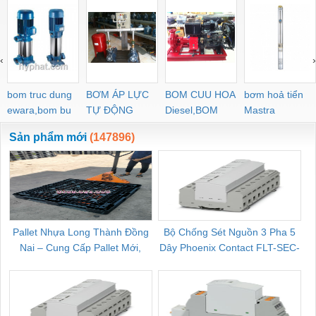
‹
›
bom truc dung
BƠM ÁP LỰC
BOM CUU HOA
bơm hoả tiển
ewara,bom bu
TỰ ĐỘNG
Diesel,BOM
Mastra
ewara
CHUA CHAY
Sản phẩm mới
(147896)
Pallet Nhựa Long Thành Đồng
Bộ Chống Sét Nguồn 3 Pha 5
Nai – Cung Cấp Pallet Mới,
Dây Phoenix Contact FLT-SEC-
C
Pallet Cũ Giá Tốt
P-T1-3S-264/50-FM - 2909589