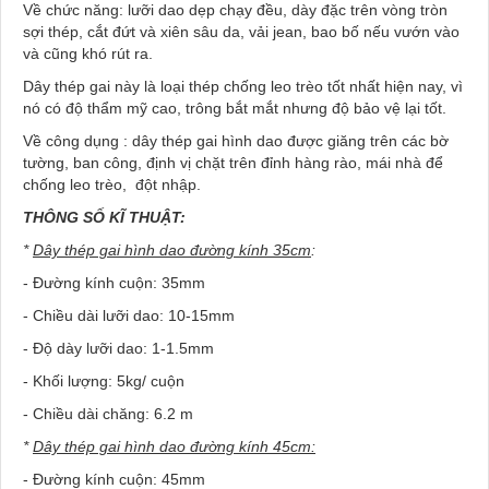
Về chức năng: lưỡi dao dẹp chạy đều, dày đặc trên vòng tròn
sợi thép, cắt đứt và xiên sâu da, vải jean, bao bố nếu vướn vào
và cũng khó rút ra.
Dây thép gai này là loại thép chống leo trèo tốt nhất hiện nay, vì
nó có độ thẩm mỹ cao, trông bắt mắt nhưng độ bảo vệ lại tốt.
Về công dụng : dây thép gai hình dao được giăng trên các bờ
tường, ban công, định vị chặt trên đỉnh hàng rào, mái nhà để
chống leo trèo, đột nhập.
THÔNG SỐ KĨ THUẬT:
*
Dây thép gai hình dao đường kính 35cm
:
- Đường kính cuộn: 35mm
- Chiều dài lưỡi dao: 10-15mm
- Độ dày lưỡi dao: 1-1.5mm
- Khối lượng: 5kg/ cuộn
- Chiều dài chăng: 6.2 m
*
Dây thép gai hình dao đường kính 45cm:
- Đường kính cuộn: 45mm