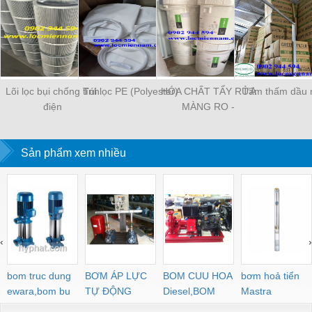
Lõi lọc bụi chống tĩnh
Túi lọc PE (Polyester)
HÓA CHẤT TẨY RỬA
Tấm thấm dầu 
điện
MÀNG RO -
OPTICLEAN
Sản phẩm xem nhiều
‹
›
bom truc dung
BƠM ÁP LỰC
BOM CUU HOA
bơm hoả tiển
ewara,bom bu
TỰ ĐỘNG
Diesel,BOM
Mastra
ewara
CHUA CHAY