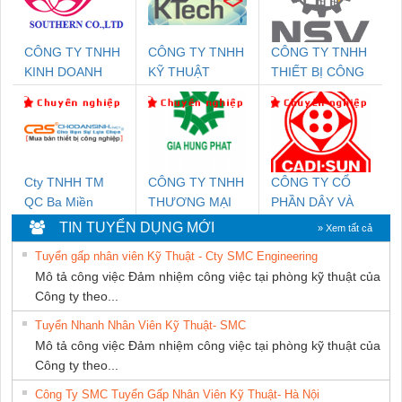
CÔNG TY TNHH
CÔNG TY TNHH
CÔNG TY TNHH
KINH DOANH
KỸ THUẬT
THIẾT BỊ CÔNG
DỊCH VỤ XNK
KTECH VIỆT
NGHIỆP NIHON
PHƯƠNG NAM
NAM
SETSUBI VIỆT
NAM
Cty TNHH TM
CÔNG TY TNHH
CÔNG TY CỔ
QC Ba Miền
THƯƠNG MẠI
PHẦN DÂY VÀ
DỊCH VỤ KỸ
CÁP ĐIỆN
TIN TUYỂN DỤNG MỚI
» Xem tất cả
THUẬT ĐIỆN CƠ
THƯỢNG ĐÌNH
Tuyển gấp nhân viên Kỹ Thuật - Cty SMC Engineering
GIA HƯNG
Mô tả công việc Đảm nhiệm công việc tại phòng kỹ thuật của
PHÁT
Công ty theo...
Tuyển Nhanh Nhân Viên Kỹ Thuật- SMC
Mô tả công việc Đảm nhiệm công việc tại phòng kỹ thuật của
Công ty theo...
Công Ty SMC Tuyển Gấp Nhân Viên Kỹ Thuật- Hà Nội