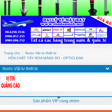
Trang chủ
Nước-Vật tư thiết bị
HÓA CHẤT TẨY RỬA MÀNG RO - OPTICLEAN
Nước-Vật tư thiết bị
Sản phẩm VIP cùng nhóm