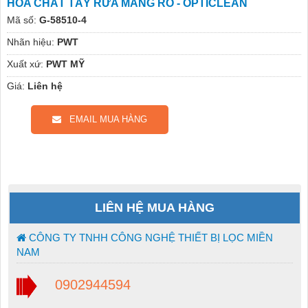
HÓA CHẤT TẨY RỬA MÀNG RO - OPTICLEAN
Mã số:
G-58510-4
Nhãn hiệu:
PWT
Xuất xứ:
PWT MỸ
Giá:
Liên hệ
EMAIL MUA HÀNG
LIÊN HỆ MUA HÀNG
CÔNG TY TNHH CÔNG NGHỆ THIẾT BỊ LỌC MIỀN
NAM
0902944594