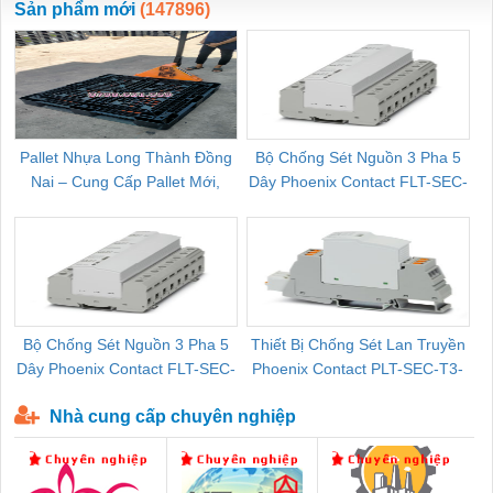
Sản phẩm mới
(147896)
Pallet Nhựa Long Thành Đồng
Bộ Chống Sét Nguồn 3 Pha 5
Nai – Cung Cấp Pallet Mới,
Dây Phoenix Contact FLT-SEC-
C
Pallet Cũ Giá Tốt
P-T1-3S-264/50-FM - 2909589
Bộ Chống Sét Nguồn 3 Pha 5
Thiết Bị Chống Sét Lan Truyền
B
Dây Phoenix Contact FLT-SEC-
Phoenix Contact PLT-SEC-T3-
P-T1-3S-440/35-FM - 2908264
230-FM-PT - 2907928
Nhà cung cấp chuyên nghiệp