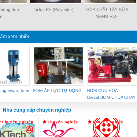
 chống tĩnh
Túi lọc PE (Polyester)
HÓA CHẤT TẨY RỬA
ện
MÀNG RO -
OPTICLEAN
ẩm xem nhiều
dung ewara,bom
BƠM ÁP LỰC TỰ ĐỘNG
BOM CUU HOA
Diesel,BOM CHUA CHAY
Nhà cung cấp chuyên nghiệp