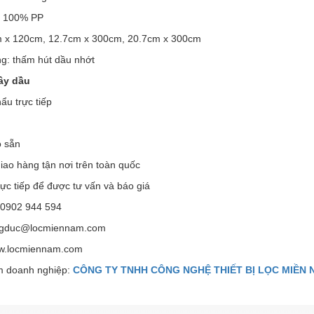
u: 100% PP
m x 120cm, 12.7cm x 300cm, 20.7cm x 300cm
g: thấm hút dầu nhớt
ây dầu
ẩu trực tiếp
ó sẵn
giao hàng tận nơi trên toàn quốc
rực tiếp để được tư vấn và báo giá
 0902 944 594
ongduc@locmiennam.com
w.locmiennam.com
 doanh nghiệp:
CÔNG TY TNHH CÔNG NGHỆ THIẾT BỊ LỌC MIỀN 