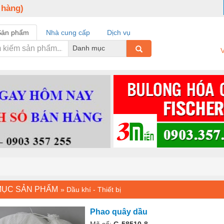
 hàng)
Sản phẩm
Nhà cung cấp
Dịch vụ
Danh mục
V
MỤC SẢN PHẨM
»
Dầu khí - Thiết bị
Phao quây dầu
Mã số:
G-58510-8