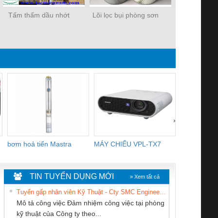
Tấm thấm dầu nhớt
Lõi lọc bụi phòng sơn
Phao quâ
›
bơm hoả tiển Mastra
MÁY CHIẾU VPL-TX7
BOM DINH
WHITE
TIN TUYỂN DỤNG MỚI
» Xem tất cả
Tuyển gấp nhân viên Kỹ Thuật - Cty SMC Engineering
Mô tả công việc Đảm nhiệm công việc tại phòng
kỹ thuật của Công ty theo...