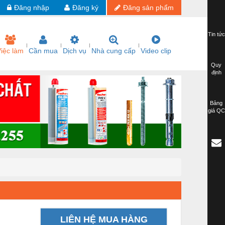
Đăng nhập
Đăng ký
Đăng sản phẩm
Tin tức
iệc làm
Cần mua
Dịch vụ
Nhà cung cấp
Video clip
Quy
định
Bảng
giá QC
LIÊN HỆ MUA HÀNG