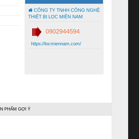
CÔNG TY TNHH CÔNG NGHỆ
THIẾT BỊ LỌC MIỀN NAM
0902944594
https://locmiennam.com/
N PHẨM GỢI Ý