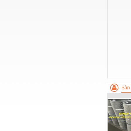
Hóa chất-Trang thiết bị
Kệ công nghiệp
Khí nén - Thiết bị
Khuôn mẫu - Phụ tùng
Lọc công nghiệp
Máy công cụ - Phụ tùng
Mỏ - Trang thiết bị
Mô tơ - Hộp số
Môi trường - Thiết bị
Sản 
Nâng hạ - Trang thiết bị
Nội - Ngoại thất - văn phòng
Nồi hơi - Trang thiết bị
Nông nghiệp - Thiết bị