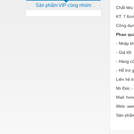
Sản phẩm VIP cùng nhóm
Dịch vụ - Thi công
Chất liệ
KT: 7.6c
Điện công nghiệp
Công dụn
Điện gia dụng
Phao qu
Điện Lạnh
- Nhập kh
Đóng tàu Thiết bị
- Giá tốt
Đúc chính xác Thiết bị
- Hàng c
- Hỗ trợ 
Dụng cụ cầm tay
Liên hệ t
Dụng cụ cắt gọt
Mr Đức -
Dụng cụ điện
Mail: h
Dụng cụ đo
Web: ww
Gỗ - Trang thiết bị
Sản phẩm
Hàn cắt - Thiết bị