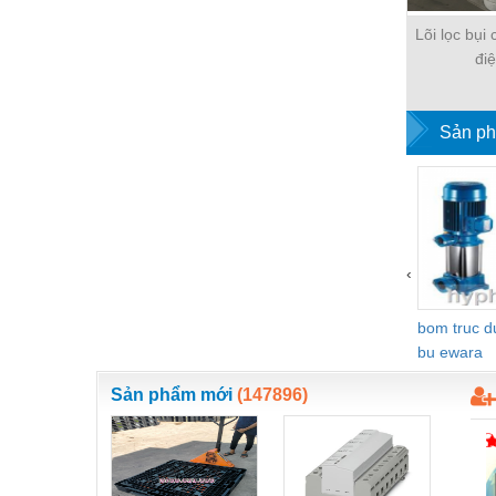
Nước-Vật tư thiết bị
Lõi lọc bụi
đi
Phốt cơ khí
Sắt, thép, inox các loại
Sản ph
Thí nghiệm-Trang thiết bị
Thiết bị chiếu sáng
Thiết bị chống sét
Thiết bị an ninh
‹
Thiết bị công nghiệp
bom truc 
Thiết bị công trình
bu ewara
Thiết bị điện
Sản phẩm mới
(147896)
Thiết bị giáo dục
Thiết bị khác