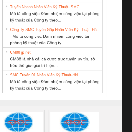
Tuyển Nhanh Nhân Viên Kỹ Thuật- SMC
CÔNG TY CỔ
CONG TY TNHH
Công Ty TNHH
 Le An Toàn
Bộ giám sát chuỗi
Bộ giám sát dòng
Bộ ng
Mô tả công việc Đảm nhiệm công việc tại phòng
PHẦN TỰ ĐỘNG
TM-DV DAI DONG
Thiết Bị Điện Nam
enix Contact
tấm pin
điện chuỗi
ray W
kỹ thuật của Công ty theo...
TIẾN HƯNG
THANH
Quốc Thịnh
6960 – PSR-
TRANSCLINIC 16I+
TRANSCLINIC 16I+
BAS 
Công Ty SMC Tuyển Gấp Nhân Viên Kỹ Thuật- Hà Nội
SCP-
1K5 L (2433950000)
(2008130000)
(28
Mô tả công việc Đảm nhiệm công việc tại
/FSP/2X1/1X2
phòng kỹ thuật của Công ty...
CM88 jp net
Tan Dong Cang
CÔNG TY TNHH
Cty TNHH TM QC
CM88 là nhà cái cá cược trực tuyến uy tín, sở
company LTD
MEKONG MARINE
Ba Miền
iám sát chuỗi
Bộ chỉnh lưu nguồn
Nẹp nhôm chống
Bộ c
hữu thế giới giải trí hiện...
SUPPLY
tấm pin
điện TRANSCLINIC
trơn Đà Nẵng
giám 
SMC Tuyển 01 Nhân Viên Kỹ Thuật-HN
SCLINIC 16I+
BKE 1K5.4
Sola
Mô tả công việc Đảm nhiệm công việc tại phòng
 (2502520000)
(7791400879)2. Giá
TRAN
kỹ thuật của Công ty theo...
1K5.4