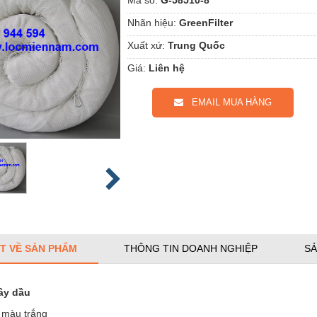
Nhãn hiệu:
GreenFilter
Xuất xứ:
Trung Quốc
Giá:
Liên hệ
EMAIL MUA HÀNG
ẾT VỀ SẢN PHẨM
THÔNG TIN DOANH NGHIỆP
SẢ
ây dầu
 màu trắng