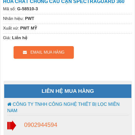
HÓA CHẤT CHỐNG CÁU CẶN SPECTRAGUARD 360
Mã số:
G-58510-3
Nhãn hiệu:
PWT
Xuất xứ:
PWT MỸ
Giá:
Liên hệ
EMAIL MUA HÀNG
LIÊN HỆ MUA HÀNG
CÔNG TY TNHH CÔNG NGHỆ THIẾT BỊ LỌC MIỀN
NAM
0902944594