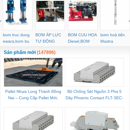
‹
›
bom truc dung
BƠM ÁP LỰC
BOM CUU HOA
bơm hoả tiển
ewara,bom bu
TỰ ĐỘNG
Diesel,BOM
Mastra
ewara
CHUA CHAY
Sản phẩm mới
(147896)
Pallet Nhựa Long Thành Đồng
Bộ Chống Sét Nguồn 3 Pha 5
Nai – Cung Cấp Pallet Mới,
Dây Phoenix Contact FLT-SEC-
C
Pallet Cũ Giá Tốt
P-T1-3S-264/50-FM - 2909589