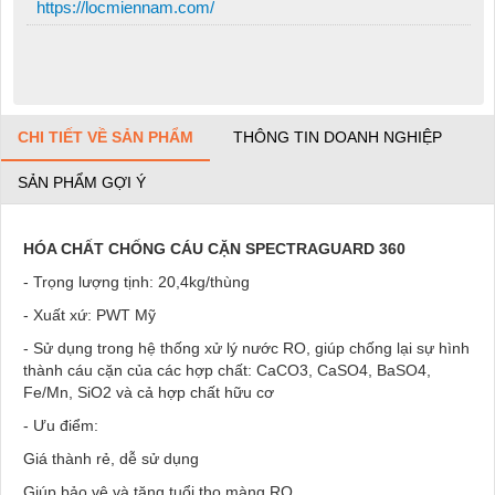
https://locmiennam.com/
CHI TIẾT VỀ SẢN PHẨM
THÔNG TIN DOANH NGHIỆP
SẢN PHẨM GỢI Ý
HÓA CHẤT CHỐNG CÁU CẶN SPECTRAGUARD 360
- Trọng lượng tịnh: 20,4kg/thùng
- Xuất xứ: PWT Mỹ
- Sử dụng trong hệ thống xử lý nước RO, giúp chống lại sự hình
thành cáu cặn của các hợp chất: CaCO3, CaSO4, BaSO4,
Fe/Mn, SiO2 và cả hợp chất hữu cơ
- Ưu điểm:
Giá thành rẻ, dễ sử dụng
Giúp bảo vệ và tăng tuổi thọ màng RO