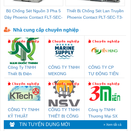
Bộ Chống Sét Nguồn 3 Pha 5
Thiết Bị Chống Sét Lan Truyền
B
Dây Phoenix Contact FLT-SEC-
Phoenix Contact PLT-SEC-T3-
P-T1-3S-440/35-FM - 2908264
230-FM-PT - 2907928
Nhà cung cấp chuyên nghiệp
Công Ty TNHH
CÔNG TY TNHH
CÔNG TY CP
Thiết Bị Điện
MEKONG
TỰ ĐỘNG TIẾN
Nam Quốc Thịnh
MARINE
HƯNG
SUPPLY
CÔNG TY TNHH
CÔNG TY TNHH
Công ty TNHH
KỸ THUẬT
THIẾT BỊ CÔNG
Thương Mại SX
KTECH VIỆT
NGHIỆP NIHON
Ba Miền
TIN TUYỂN DỤNG MỚI
» Xem tất cả
NAM
SETSUBI VIỆT