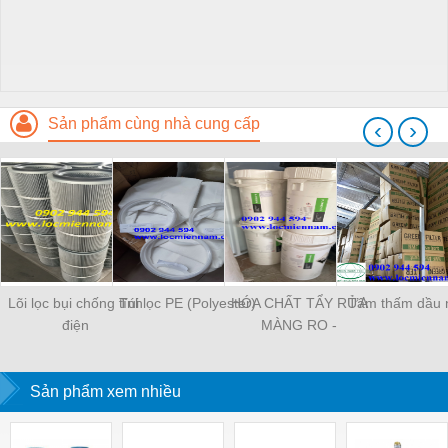
Sản phẩm cùng nhà cung cấp
‹
›
Lõi lọc bụi chống tĩnh
Túi lọc PE (Polyester)
HÓA CHẤT TẨY RỬA
Tấm thấm dầu 
điện
MÀNG RO -
OPTICLEAN
Sản phẩm xem nhiều