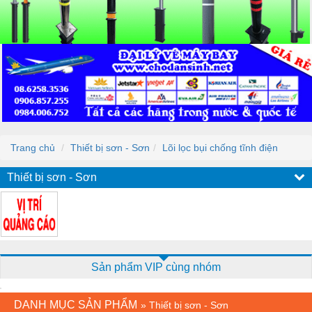
Trang chủ
Thiết bị sơn - Sơn
Lõi lọc bụi chống tĩnh điện
Thiết bị sơn - Sơn
Sản phẩm VIP cùng nhóm
DANH MỤC SẢN PHẨM
»
Thiết bị sơn - Sơn