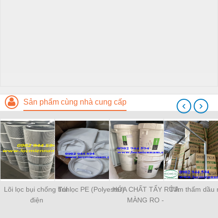
Sản phẩm cùng nhà cung cấp
‹
›
Lõi lọc bụi chống tĩnh
Túi lọc PE (Polyester)
HÓA CHẤT TẨY RỬA
Tấm thấm dầu 
điện
MÀNG RO -
OPTICLEAN