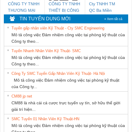
CÔNG TY TNHH
CÔNG TY TNHH
Cty TNHH TM
THƯƠNG MẠI
THIẾT BỊ CÔNG
QC Ba Miền
DỊCH VỤ KỸ
NGHIỆP NIHON
TIN TUYỂN DỤNG MỚI
» Xem tất cả
THUẬT ĐIỆN CƠ
SETSUBI VIỆT
Tuyển gấp nhân viên Kỹ Thuật - Cty SMC Engineering
GIA HƯNG PHÁT
NAM
Mô tả công việc Đảm nhiệm công việc tại phòng kỹ thuật của
Công ty theo...
Tuyển Nhanh Nhân Viên Kỹ Thuật- SMC
Mô tả công việc Đảm nhiệm công việc tại phòng kỹ thuật của
Công ty theo...
Công Ty SMC Tuyển Gấp Nhân Viên Kỹ Thuật- Hà Nội
Mô tả công việc Đảm nhiệm công việc tại phòng kỹ thuật
của Công ty...
CM88 jp net
CM88 là nhà cái cá cược trực tuyến uy tín, sở hữu thế giới
giải trí hiện...
SMC Tuyển 01 Nhân Viên Kỹ Thuật-HN
Mô tả công việc Đảm nhiệm công việc tại phòng kỹ thuật của