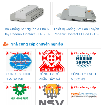
Bộ Chống Sét Nguồn 3 Pha 5
Thiết Bị Chống Sét Lan Truyền
B
Dây Phoenix Contact FLT-SEC-
Phoenix Contact PLT-SEC-T3-
P-T1-3S-440/35-FM - 2908264
230-FM-PT - 2907928
Nhà cung cấp chuyên nghiệp
CONG TY TNHH
CÔNG TY CỔ
CÔNG TY TNHH
TM-DV DAI
PHẦN DÂY VÀ
MEKONG
DONG THANH
CÁP ĐIỆN
MARINE
THƯỢNG ĐÌNH
SUPPLY