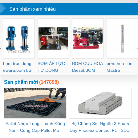
Sản phẩm xem nhiều
‹
›
bom truc dung
BƠM ÁP LỰC
BOM CUU HOA
bơm hoả tiển
ewara,bom bu
TỰ ĐỘNG
Diesel,BOM
Mastra
ewara
CHUA CHAY
Sản phẩm mới
(147896)
Pallet Nhựa Long Thành Đồng
Bộ Chống Sét Nguồn 3 Pha 5
Nai – Cung Cấp Pallet Mới,
Dây Phoenix Contact FLT-SEC-
C
Pallet Cũ Giá Tốt
P-T1-3S-264/50-FM - 2909589