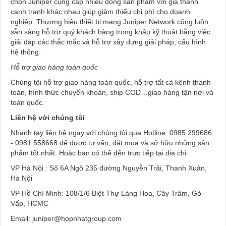
chọn Juniper cung cấp nhiều dòng sản phẩm với giá thành
cạnh tranh khác nhau giúp giảm thiểu chi phí cho doanh
nghiệp. Thương hiệu thiết bị mạng Juniper Network cũng luôn
sẵn sàng hỗ trợ quý khách hàng trong khâu kỹ thuật bằng việc
giải đáp các thắc mắc và hỗ trợ xây dựng giải pháp, cấu hình
hệ thống.
Hỗ trợ giao hàng toàn quốc
Chúng tôi hỗ trợ giao hàng toàn quốc, hỗ trợ tất cả kênh thanh
toán, hình thức chuyển khoản, ship COD…giao hàng tận nơi và
toàn quốc.
Liên hệ với chúng tôi
Nhanh tay liên hệ ngay với chúng tôi qua Hotline: 0985 299686
- 0981 558668 để được tư vấn, đặt mua và sở hữu những sản
phẩm tốt nhất. Hoặc bạn có thể đến trực tiếp tại địa chỉ:
VP Hà Nội : Số 6A Ngõ 235 đường Nguyễn Trãi, Thanh Xuân,
Hà Nội
VP Hồ Chí Minh: 108/1/6 Biệt Thự Làng Hoa, Cây Trâm, Gò
Vấp, HCMC
Email:
juniper@hopnhatgroup.com