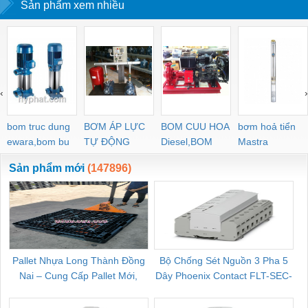
Sản phẩm xem nhiều
‹
›
bom truc dung
BƠM ÁP LỰC
BOM CUU HOA
bơm hoả tiển
ewara,bom bu
TỰ ĐỘNG
Diesel,BOM
Mastra
ewara
CHUA CHAY
Sản phẩm mới
(147896)
Pallet Nhựa Long Thành Đồng
Bộ Chống Sét Nguồn 3 Pha 5
Nai – Cung Cấp Pallet Mới,
Dây Phoenix Contact FLT-SEC-
C
Pallet Cũ Giá Tốt
P-T1-3S-264/50-FM - 2909589