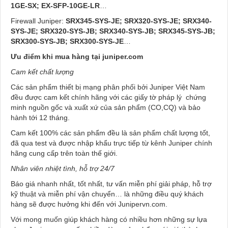
1GE-SX; EX-SFP-10GE-LR
…
Firewall Juniper:
SRX345-SYS-JE; SRX320-SYS-JE; SRX340-
SYS-JE; SRX320-SYS-JB; SRX340-SYS-JB; SRX345-SYS-JB;
SRX300-SYS-JB; SRX300-SYS-JE
…
Ưu điểm khi mua hàng tại juniper.com
Cam kết chất lượng
Các sản phẩm thiết bị mạng phân phối bởi Juniper Việt Nam
đều được cam kết chính hãng với các giấy tờ pháp lý chứng
minh nguồn gốc và xuất xứ của sản phẩm (CO,CQ) và bảo
hành tới 12 tháng.
Cam kết 100% các sản phẩm đều là sản phẩm chất lượng tốt,
đã qua test và được nhập khẩu trực tiếp từ kênh Juniper chính
hãng cung cấp trên toàn thế giới.
Nhân viên nhiệt tình, hỗ trợ 24/7
Báo giá nhanh nhất, tốt nhất, tư vấn miễn phí giải pháp, hỗ trợ
kỹ thuật và miễn phí vận chuyển… là những điều quý khách
hàng sẽ được hưởng khi đến với Junipervn.com.
Với mong muốn giúp khách hàng có nhiều hơn những sự lựa