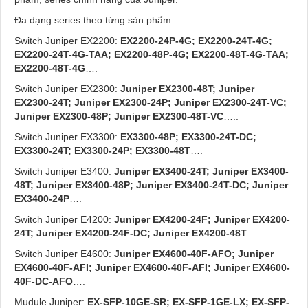
Đa dạng series theo từng sản phẩm
Switch Juniper EX2200:
EX2200-24P-4G; EX2200-24T-4G;
EX2200-24T-4G-TAA; EX2200-48P-4G; EX2200-48T-4G-TAA;
EX2200-48T-4G
….
Switch Juniper EX2300:
Juniper EX2300-48T; Juniper
EX2300-24T; Juniper EX2300-24P; Juniper EX2300-24T-VC;
Juniper EX2300-48P; Juniper EX2300-48T-VC
…..
Switch Juniper EX3300:
EX3300-48P; EX3300-24T-DC;
EX3300-24T; EX3300-24P; EX3300-48T
….
Switch Juniper E3400:
Juniper EX3400-24T; Juniper EX3400-
48T; Juniper EX3400-48P; Juniper EX3400-24T-DC; Juniper
EX3400-24P
….
Switch Juniper E4200:
Juniper EX4200-24F;
Juniper EX4200-
24T
; Juniper EX4200-24F-DC; Juniper EX4200-48T
….
Switch Juniper E4600:
Juniper EX4600-40F-AFO; Juniper
EX4600-40F-AFI; Juniper EX4600-40F-AFI; Juniper EX4600-
40F-DC-AFO
….
Mudule Juniper:
EX-SFP-10GE-SR; EX-SFP-1GE-LX; EX-SFP-