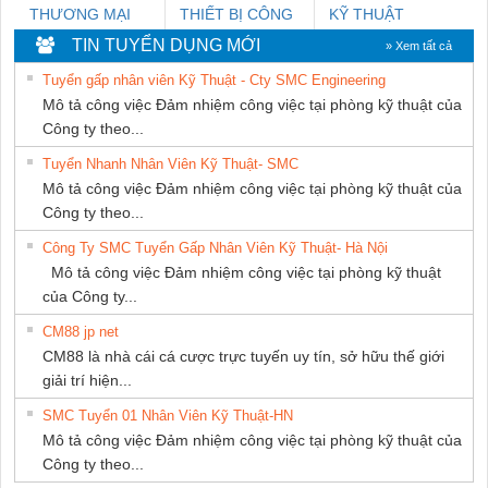
THƯƠNG MẠI
THIẾT BỊ CÔNG
KỸ THUẬT
THIÊN ÂN VIỆT
NGHIỆP NIHON
KTECH VIỆT
TIN TUYỂN DỤNG MỚI
» Xem tất cả
NAM
SETSUBI VIỆT
NAM
Tuyển gấp nhân viên Kỹ Thuật - Cty SMC Engineering
NAM
Mô tả công việc Đảm nhiệm công việc tại phòng kỹ thuật của
Công ty theo...
Tuyển Nhanh Nhân Viên Kỹ Thuật- SMC
Mô tả công việc Đảm nhiệm công việc tại phòng kỹ thuật của
Công ty theo...
Công Ty SMC Tuyển Gấp Nhân Viên Kỹ Thuật- Hà Nội
Mô tả công việc Đảm nhiệm công việc tại phòng kỹ thuật
của Công ty...
CM88 jp net
CM88 là nhà cái cá cược trực tuyến uy tín, sở hữu thế giới
giải trí hiện...
SMC Tuyển 01 Nhân Viên Kỹ Thuật-HN
Mô tả công việc Đảm nhiệm công việc tại phòng kỹ thuật của
Công ty theo...