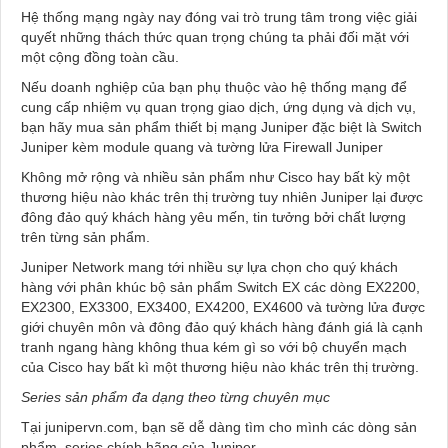
Hệ thống mạng ngày nay đóng vai trò trung tâm trong việc giải
quyết những thách thức quan trọng chúng ta phải đối mặt với
một cộng đồng toàn cầu.
Nếu doanh nghiệp của bạn phụ thuộc vào hệ thống mạng để
cung cấp nhiệm vụ quan trọng giao dịch, ứng dụng và dịch vụ,
bạn hãy mua sản phẩm thiết bị mạng Juniper đặc biệt là Switch
Juniper kèm module quang và tường lửa Firewall Juniper
Không mở rộng và nhiều sản phẩm như Cisco hay bất kỳ một
thương hiệu nào khác trên thị trường tuy nhiên Juniper lại được
đông đảo quý khách hàng yêu mến, tin tưởng bởi chất lượng
trên từng sản phẩm.
Juniper Network mang tới nhiều sự lựa chọn cho quý khách
hàng với phân khúc bộ sản phẩm Switch EX các dòng EX2200,
EX2300, EX3300, EX3400, EX4200, EX4600 và tường lửa được
giới chuyên môn và đông đảo quý khách hàng đánh giá là cạnh
tranh ngang hàng không thua kém gì so với bộ chuyển mạch
của Cisco hay bất kì một thương hiệu nào khác trên thị trường.
Series sản phẩm đa dạng theo từng chuyên mục
Tại junipervn.com, bạn sẽ dễ dàng tìm cho mình các dòng sản
phẩm, series chính hãng của Juniper.