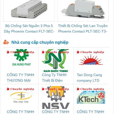
Bộ Chống Sét Nguồn 3 Pha 5
Thiết Bị Chống Sét Lan Truyền
B
Dây Phoenix Contact FLT-SEC-
Phoenix Contact PLT-SEC-T3-
P-T1-3S-440/35-FM - 2908264
230-FM-PT - 2907928
Nhà cung cấp chuyên nghiệp
CÔNG TY TNHH
Công Ty TNHH
Tan Dong Cang
THƯƠNG MẠI
Thiết Bị Điện
company LTD
DỊCH VỤ KỸ
Nam Quốc Thịnh
THUẬT ĐIỆN CƠ
GIA HƯNG PHÁT
CÔNG TY TNHH
CÔNG TY TNHH
CÔNG TY TNHH