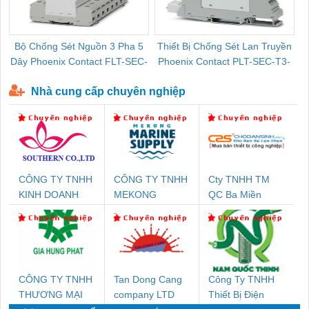
Bộ Chống Sét Nguồn 3 Pha 5
Thiết Bị Chống Sét Lan Truyền
B
Dây Phoenix Contact FLT-SEC-
Phoenix Contact PLT-SEC-T3-
P-T1-3S-440/35-FM - 2908264
230-FM-PT - 2907928
Nhà cung cấp chuyên nghiệp
CÔNG TY TNHH
CÔNG TY TNHH
Cty TNHH TM
KINH DOANH
MEKONG
QC Ba Miền
DỊCH VỤ XNK
MARINE
PHƯƠNG NAM
SUPPLY
CÔNG TY TNHH
Tan Dong Cang
Công Ty TNHH
THƯƠNG MẠI
company LTD
Thiết Bị Điện