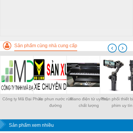
Sản phẩm cùng nhà cung cấp
‹
›
Công ty Mã Đại Phúc
Xe phun nước rửa
Piano điện tử uy tín,
Phân phối thiết b
đường
chất lượng
phim uy tín
Sản phẩm xem nhiều