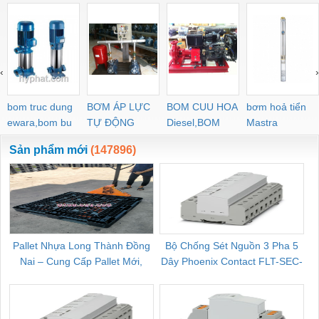
‹
›
bom truc dung
BƠM ÁP LỰC
BOM CUU HOA
bơm hoả tiển
ewara,bom bu
TỰ ĐỘNG
Diesel,BOM
Mastra
ewara
CHUA CHAY
Sản phẩm mới
(147896)
Pallet Nhựa Long Thành Đồng
Bộ Chống Sét Nguồn 3 Pha 5
Nai – Cung Cấp Pallet Mới,
Dây Phoenix Contact FLT-SEC-
C
Pallet Cũ Giá Tốt
P-T1-3S-264/50-FM - 2909589