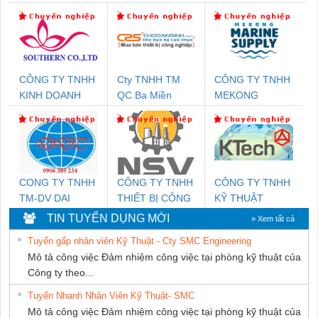
CÔNG TY TNHH
Cty TNHH TM
CÔNG TY TNHH
KINH DOANH
QC Ba Miền
MEKONG
DỊCH VỤ XNK
MARINE
PHƯƠNG NAM
SUPPLY
CONG TY TNHH
CÔNG TY TNHH
CÔNG TY TNHH
TM-DV DAI
THIẾT BỊ CÔNG
KỸ THUẬT
DONG THANH
NGHIỆP NIHON
KTECH VIỆT
TIN TUYỂN DỤNG MỚI
» Xem tất cả
SETSUBI VIỆT
NAM
Tuyển gấp nhân viên Kỹ Thuật - Cty SMC Engineering
NAM
Mô tả công việc Đảm nhiệm công việc tại phòng kỹ thuật của
Công ty theo...
Tuyển Nhanh Nhân Viên Kỹ Thuật- SMC
Mô tả công việc Đảm nhiệm công việc tại phòng kỹ thuật của