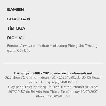
BAMIEN
CHÀO BÁN
TÌM MUA
DỊCH VỤ
Bamboo Airways chính thức khai trương Phòng chờ Thương
gia tại Côn Đảo
Bản quyền 2006 - 2026 thuộc về chodansinh.net
Giấy phép đăng ký Kinh doanh số: 4102048591 do Sở Kế Hoạch
và Đầu Tư cấp ngày 28/03/2007
Giấy phép Thiết lập trang Tin Điện Tử trên Internet (ICP) số:
297/GP-BC do Bộ Văn Hóa Thông Tin cấp ngày 12/07/2007
Phone: 028.6258.3536
Phòng trọ
|
https://bdsgroup.vn
https://kqxs123.com