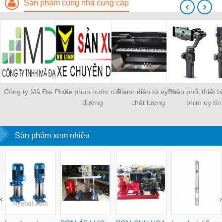
Sản phẩm cùng nhà cung cấp
‹
›
Công ty Mã Đại Phúc
Xe phun nước rửa
Piano điện tử uy tín,
Phân phối thiết b
đường
chất lượng
phim uy tín
Sản phẩm xem nhiều
‹
›