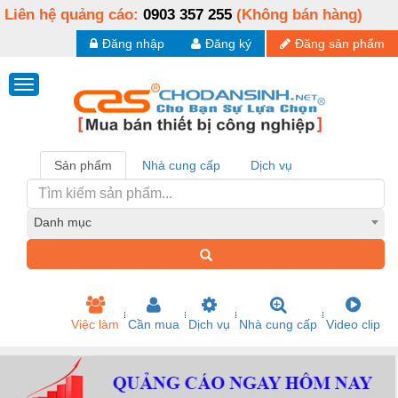
Liên hệ quảng cáo:
0903 357 255
(Không bán hàng)
Đăng nhập
Đăng ký
Đăng sản phẩm
Sản phẩm
Nhà cung cấp
Dịch vụ
Danh mục
Việc làm
Cần mua
Dịch vụ
Nhà cung cấp
Video clip