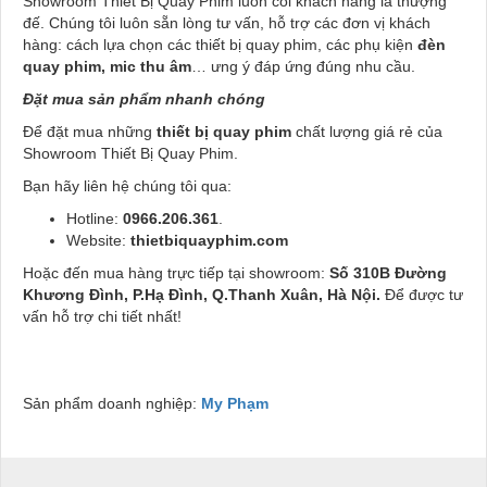
Showroom Thiết Bị Quay Phim luôn coi khách hàng là thượng
đế. Chúng tôi luôn sẵn lòng tư vấn, hỗ trợ các đơn vị khách
hàng: cách lựa chọn các thiết bị quay phim, các phụ kiện
đèn
quay phim, mic thu âm
… ưng ý đáp ứng đúng nhu cầu.
Đặt mua sản phẩm nhanh chóng
Để đặt mua những
thiết bị quay phim
chất lượng giá rẻ của
Showroom Thiết Bị Quay Phim.
Bạn hãy liên hệ chúng tôi qua:
Hotline:
0966.206.361
.
Website:
thietbiquayphim.com
Hoặc đến mua hàng trực tiếp tại showroom:
Số 310B Đường
Khương Đình, P.Hạ Đình, Q.Thanh Xuân, Hà Nội.
Để được tư
vấn hỗ trợ chi tiết nhất!
Sản phẩm doanh nghiệp:
My Phạm