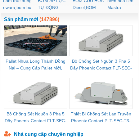
bom truc dung
BƠM ÁP LỰC
BOM CUU HOA
bơm hoả tiển
ewara,bom bu
TỰ ĐỘNG
Diesel,BOM
Mastra
ewara
CHUA CHAY
Sản phẩm mới
(147896)
Pallet Nhựa Long Thành Đồng
Bộ Chống Sét Nguồn 3 Pha 5
Nai – Cung Cấp Pallet Mới,
Dây Phoenix Contact FLT-SEC-
C
Pallet Cũ Giá Tốt
P-T1-3S-264/50-FM - 2909589
Bộ Chống Sét Nguồn 3 Pha 5
Thiết Bị Chống Sét Lan Truyền
B
Dây Phoenix Contact FLT-SEC-
Phoenix Contact PLT-SEC-T3-
P-T1-3S-440/35-FM - 2908264
230-FM-PT - 2907928
Nhà cung cấp chuyên nghiệp