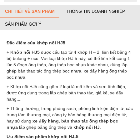
CHI TIẾT VỀ SẢN PHẨM
THÔNG TIN DOANH NGHIỆP
SẢN PHẨM GỢI Ý
Đặc điểm của khớp nối HJ5
+
Khớp nối HJ5
được cấu tạo từ 4 khớp H – 2, liên kết bằng 4
bộ bulong + ecu. Với loại khớp HJ 5 này, có thể liên kết cùng 1
lúc 5 đoạn ống thép, ống thép bọc nhựa khác nhau, dùng lắp
ghép bàn thao tác ống thép bọc nhựa, xe đẩy hàng ống thép
bọc nhựa.
+ Khớp nối HJ5 cũng gồm 2 loại là mã kẽm và sơn tĩnh điện,
được ứng dụng trong lắp ghép bàn thao tác, giá kệ, xe đẩy
hàng,...
+ Thông thường, trong phòng sạch, phòng linh kiện điện tử, các
trung tâm thương mại, công ty bán hàng thương mại điện tử,...
hay sử dụng
xe đẩy hàng
,
bàn thao tác ống thép bọc
nhựa
lắp ghép bằng ống thép và
khớp nối HJ
.
Ưu điểm sản phẩm khớp nối HJ-5