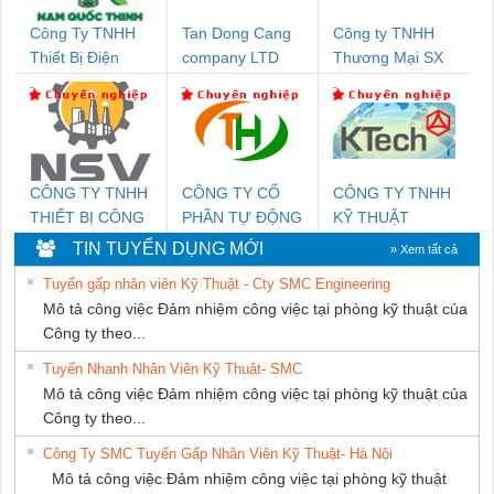
Công Ty TNHH
Tan Dong Cang
Công ty TNHH
Thiết Bị Điện
company LTD
Thương Mại SX
Nam Quốc Thịnh
Ba Miền
CÔNG TY TNHH
CÔNG TY CỔ
CÔNG TY TNHH
THIẾT BỊ CÔNG
PHẦN TỰ ĐỘNG
KỸ THUẬT
NGHIỆP NIHON
TIẾN HƯNG
KTECH VIỆT
TIN TUYỂN DỤNG MỚI
» Xem tất cả
SETSUBI VIỆT
NAM
Tuyển gấp nhân viên Kỹ Thuật - Cty SMC Engineering
NAM
Mô tả công việc Đảm nhiệm công việc tại phòng kỹ thuật của
Công ty theo...
Tuyển Nhanh Nhân Viên Kỹ Thuật- SMC
Mô tả công việc Đảm nhiệm công việc tại phòng kỹ thuật của
Công ty theo...
Công Ty SMC Tuyển Gấp Nhân Viên Kỹ Thuật- Hà Nội
Mô tả công việc Đảm nhiệm công việc tại phòng kỹ thuật