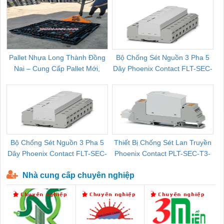
Pallet Nhựa Long Thành Đồng
Bộ Chống Sét Nguồn 3 Pha 5
Nai – Cung Cấp Pallet Mới,
Dây Phoenix Contact FLT-SEC-
C
Pallet Cũ Giá Tốt
P-T1-3S-264/50-FM - 2909589
Bộ Chống Sét Nguồn 3 Pha 5
Thiết Bị Chống Sét Lan Truyền
B
Dây Phoenix Contact FLT-SEC-
Phoenix Contact PLT-SEC-T3-
P-T1-3S-440/35-FM - 2908264
230-FM-PT - 2907928
Nhà cung cấp chuyên nghiệp