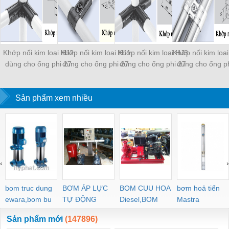
Khớp nối kim loại HJ2
Khớp nối kim loại HJ1
Khớp nối kim loại HJ3
Khớp nối kim loạ
dùng cho ống phi 27
dùng cho ống phi 27
dùng cho ống phi 27
dùng cho ống p
Sản phẩm xem nhiều
‹
›
bom truc dung
BƠM ÁP LỰC
BOM CUU HOA
bơm hoả tiển
ewara,bom bu
TỰ ĐỘNG
Diesel,BOM
Mastra
ewara
CHUA CHAY
Sản phẩm mới
(147896)