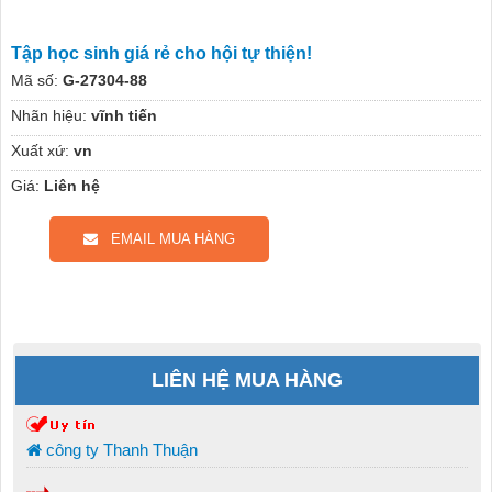
Tập học sinh giá rẻ cho hội tự thiện!
Mã số:
G-27304-88
Nhãn hiệu:
vĩnh tiến
Xuất xứ:
vn
Giá:
Liên hệ
EMAIL MUA HÀNG
LIÊN HỆ MUA HÀNG
công ty Thanh Thuận