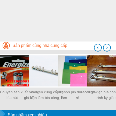
Sản phẩm cùng nhà cung cấp
‹
›
Chuyên sản xuất bìa lá,
chuyên cung cấp linh
Đại lys pin duracell giá
Linh kiện bìa còn
bìa nút..... giá sỉ
kiện làm bìa còng, làm
rẻ
trình ký giá s
sổ
Sản phẩm xem nhiều