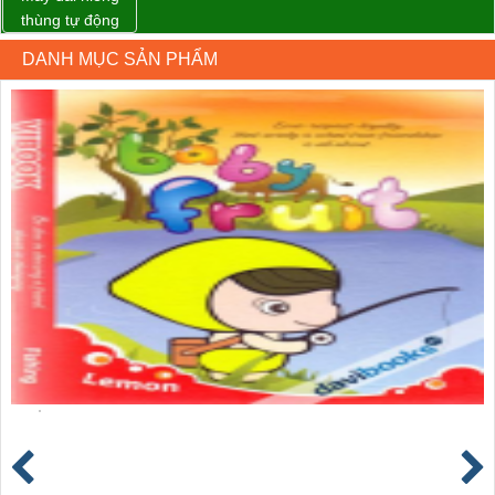
thùng tự động
DBA-80A Đài
DANH MỤC SẢN PHẨM
Loan giá rẻ