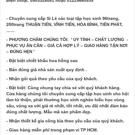
Điện thoại: 0903528081 hoặc 01229660939
- Chuyên cung cấp Sỉ Lẻ các loại tập học sinh 96trang,
200trang THUẬN TIẾN, VĨNH TIẾN, HÒA BÌNH, TIẾN PHÁT,
……
- PHƯƠNG CHÂM CHÚNG TÔI: ' UY TÍNH – CHẤT LƯỢNG -
PHỤC VỤ ÂN CẦN – GIÁ CẢ HỢP LÝ – GIAO HÀNG TẬN NƠI
– ĐÚNG HẸN '
- Đặt biệt chiết khấu hoa hồng cao
- Bán đúng giá nhà sản xuất quy định .
- Nhận gói quà theo yêu cầu của quý khách.
- Đặt biệt: Cùng chung tay chia sẻ với quý khách hàng.
Cửa hàng chúng tôi chuyên cung cấp tập học sinh cho hội
làm từ thiện, phát thưởng học sinh nghèo hiếu học vùng
sâu, vùng xa với giá rẻ nhất, tốt nhất, ưu đãi nhất đảm bảo
đúng chất lượng. Mẫu mã sản phẩm đẹp.
- Nhận thiết kế gia công bìa theo yêu cầu của quý khách.
- Giao hàng miễn phí trong phạm vi TP HCM.