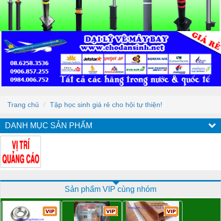
Trang chủ
Tập học sinh giá rẻ cho hội tự thiện!
DANH MỤC SẢN PHẨM
Sản phẩm VIP cùng nhóm