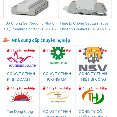
Bộ Chống Sét Nguồn 3 Pha 5
Thiết Bị Chống Sét Lan Truyền
B
Dây Phoenix Contact FLT-SEC-
Phoenix Contact PLT-SEC-T3-
P-T1-3S-440/35-FM - 2908264
230-FM-PT - 2907928
Nhà cung cấp chuyên nghiệp
CÔNG TY TNHH
CÔNG TY TNHH
CÔNG TY TNHH
KINH DOANH
THƯƠNG MẠI
THIẾT BỊ CÔNG
DỊCH VỤ XNK
DỊCH VỤ KỸ
NGHIỆP NIHON
PHƯƠNG NAM
THUẬT ĐIỆN CƠ
SETSUBI VIỆT
GIA HƯNG
NAM
PHÁT
Tan Dong Cang
CÔNG TY TNHH
CÔNG TY CỔ