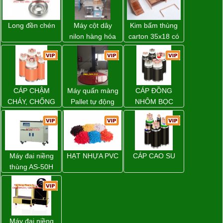
Long đền chén
Máy cột dây
Kim bấm thùng
nilon hàng hóa
carton 35x18 có
model CY-100
sẵn giá rẻ toàn
quốc
CÁP CHẬM
Máy quấn màng
CÁP ĐỒNG
CHÁY, CHỐNG
Pallet tự động
NHÔM BỌC
CHÁY
WP-55 xuất xứ
Đài Loan
Máy đai niềng
HẠT NHỰA PVC
CÁP CAO SU
thùng AS-50H
Wellpack
Máy đai niềng