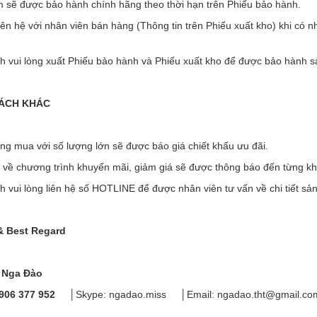
 sẽ được bảo hành chính hãng theo thời hạn trên Phiếu bảo hành.
liên hệ với nhân viên bán hàng (Thông tin trên Phiếu xuất kho) khi có
h vui lòng xuất Phiếu bảo hành và Phiếu xuất kho để được bảo hành 
SÁCH KHÁC
g mua với số lượng lớn sẽ được báo giá chiết khấu ưu đãi.
n về chương trình khuyến mãi, giảm giá sẽ được thông báo đến từng k
 vui lòng liên hệ số HOTLINE để được nhân viên tư vấn về chi tiết s
& Best Regard
ị Nga Đào
906 377 952
│Skype: ngadao.miss │Email: ngadao.tht@gmail.co