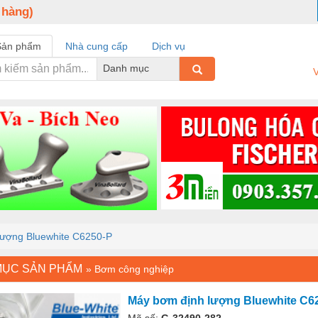
 hàng)
Sản phẩm
Nhà cung cấp
Dịch vụ
Danh mục
V
lượng Bluewhite C6250-P
MỤC SẢN PHẨM
»
Bơm công nghiệp
Máy bơm định lượng Bluewhite C6
Mã số:
G-32490-282