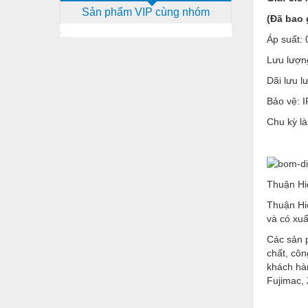
Sản phẩm VIP cùng nhóm
Dịch vụ - Thi công
(Đã bao
Điện công nghiệp
Áp suất:
Lưu lượn
Điện gia dụng
Dãi lưu l
Điện Lạnh
Bảo vệ: 
Đóng tàu Thiết bị
Chu kỳ là
Đúc chính xác Thiết bị
Dụng cụ cầm tay
Thuận Hi
Dụng cụ cắt gọt
Thuận Hi
Dụng cụ điện
và có xuấ
Dụng cụ đo
Các sản 
chất, côn
Gỗ - Trang thiết bị
khách hà
Fujimac, 
Hàn cắt - Thiết bị