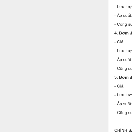
- Lưu lượn
Nước-Vật tư thiết bị
- Áp suất
Phốt cơ khí
- Công s
Sắt, thép, inox các loại
4. Bơm đ
Thí nghiệm-Trang thiết bị
- Giá
Thiết bị chiếu sáng
- Lưu lượn
- Áp suất
Thiết bị chống sét
- Công s
Thiết bị an ninh
5. Bơm đ
Thiết bị công nghiệp
- Giá
Thiết bị công trình
- Lưu lượn
Thiết bị điện
- Áp suất
- Công s
Thiết bị giáo dục
Thiết bị khác
CHÍNH 