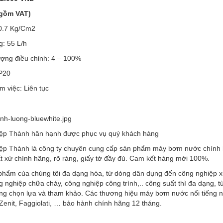
 gồm VAT)
 0.7 Kg/Cm2
g: 55 L/h
ượng điều chỉnh: 4 – 100%
IP20
m việc: Liên tục
ệp Thành hân hạnh được phục vụ quý khách hàng
ệp Thành là công ty chuyên cung cấp sản phẩm máy bơm nước chính 
t xứ chính hãng, rõ ràng, giấy tờ đầy đủ. Cam kết hàng mới 100%.
phẩm của chúng tôi đa dạng hóa, từ dòng dân dụng đến công nghiệp xử
g nghiệp chữa cháy, công nghiệp công trình,.. công suất thì đa dạng, t
ng chọn lựa và tham khảo. Các thương hiệu máy bơm nước nổi tiếng 
Zenit, Faggiolati, … bảo hành chính hãng 12 tháng.