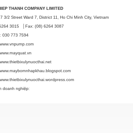
IEP THANH COMPANY LIMITED
37 3/2 Street Ward 7, District 11, Ho Chi Minh City, Vietnam
) 6264 3015 │Fax: (08) 6264 3087
: 030 773 7594
: www.vnpump.com
 www.mayquat.vn
www.thietbixulynuocthai.net
 www.maybomnhapkhau.blogspot.com
 www.thietbixulynuocthai.wordpress.com
 doanh nghiệp: