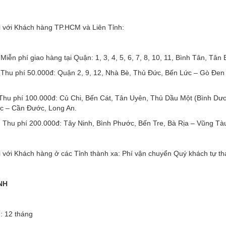
i với Khách hàng TP.HCM và Liên Tỉnh:
hí giao hàng tại Quận: 1, 3, 4, 5, 6, 7, 8, 10, 11, Bình Tân, Tân 
í 50.000đ: Quận 2, 9, 12, Nhà Bè, Thủ Đức, Bến Lức – Gò Đen Bì
í 100.000đ: Củ Chi, Bến Cát, Tân Uyên, Thủ Dầu Một (Bình Dương
c – Cần Đước, Long An.
í 200.000đ: Tây Ninh, Bình Phước, Bến Tre, Bà Rịa – Vũng Tà
ới Khách hàng ở các Tỉnh thành xa: Phí vận chuyển Quý khách tự tha
NH
: 12 tháng