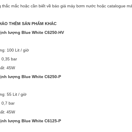
 thắc mắc hoặc cần biết về báo giá máy bơm nước hoặc catalogue máy 
HẢO THÊM SẢN PHẨM KHÁC
ịnh lượng Blue White C6250-HV
ng: 100 Lit / giờ
: 0,35 bar
uất: 45W
ịnh lượng Blue White C6250-P
g: 55 Lit / giờ
: 0,7 bar
uất: 45W
ịnh lượng Blue White C6125-P