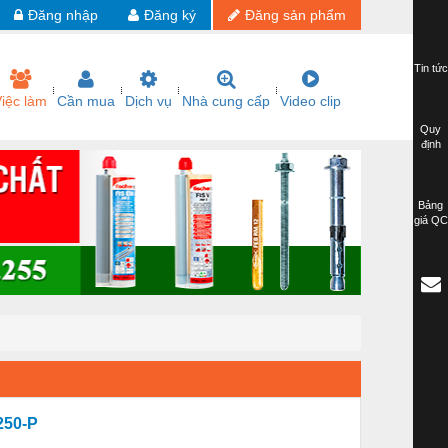
Đăng nhập
Đăng ký
Đăng sản phẩm
Tin tức
iệc làm
Cần mua
Dịch vụ
Nhà cung cấp
Video clip
Quy
định
Bảng
giá QC
250-P