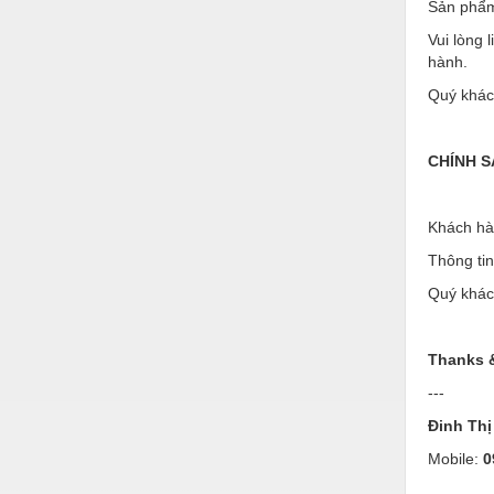
Sản phẩm
Vật liệu xây dựng
Vui lòng 
hành.
Vòng bi - Bạc đạn
Quý khác
Xe hơi - Phụ tùng
Xe máy - Phụ tùng
CHÍNH 
Xe tải - phụ tùng
Khách hàn
Y khoa - Trang thiết bị
Thông ti
Quý khách
Thanks 
---
Đinh Th
Mobile:
0