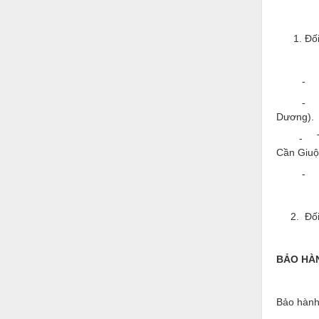
Thiết bị làm sạch
Thiết bị sơn - Sơn
Đố
Thiết bị nhà bếp
- Miễn p
Thiết bị nhiệt
- Thu ph
Thiêt bị PCCC
Dương).
Thiết bị truyền động
- Thu ph
Cần Giuộ
Thiết bị văn phòng
- Thu ph
Thiết bị viễn thông
Thủy lực-Thiết bị
2. Đối v
Thủy sản - Trang thiết bị
BẢO HÀ
Tự động hoá
Van - Co các loại
Bảo hành
Vật liệu mài mòn