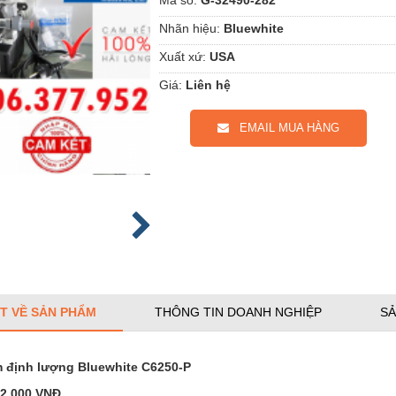
Nhãn hiệu:
Bluewhite
Xuất xứ:
USA
Giá:
Liên hệ
EMAIL MUA HÀNG
ẾT VỀ SẢN PHẨM
THÔNG TIN DOANH NGHIỆP
SẢ
 định lượng Bluewhite C6250-P
42.000 VNĐ