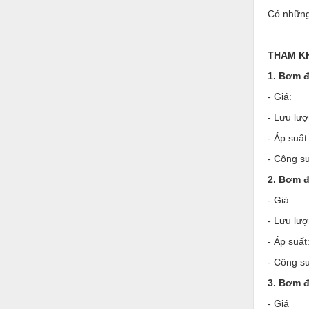
Hóa chất-Trang thiết bị
Có những
Kệ công nghiệp
Khí nén - Thiết bị
THAM K
1. Bơm đ
Khuôn mẫu - Phụ tùng
- Giá:
Lọc công nghiệp
- Lưu lượ
Máy công cụ - Phụ tùng
- Áp suất
Mỏ - Trang thiết bị
- Công s
Mô tơ - Hộp số
2. Bơm đ
- Giá
Môi trường - Thiết bị
- Lưu lượn
Nâng hạ - Trang thiết bị
- Áp suất
Nội - Ngoại thất - văn phòng
- Công s
Nồi hơi - Trang thiết bị
3. Bơm đ
Nông nghiệp - Thiết bị
- Giá