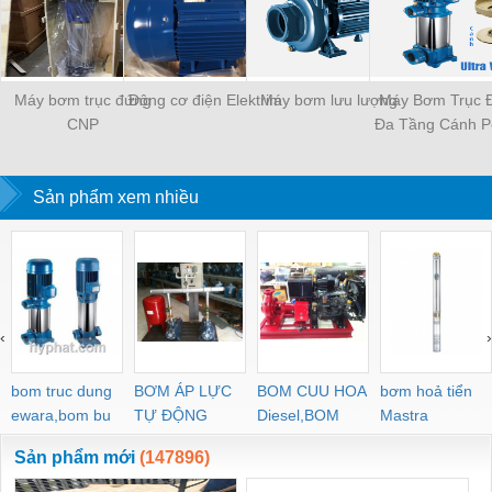
Máy bơm trục đứng
Động cơ điện Elektrim
Máy bơm lưu lượng
Máy Bơm Trục 
CNP
Đa Tầng Cánh P
U5V-200/7T 
1,5KW
Sản phẩm xem nhiều
‹
›
bom truc dung
BƠM ÁP LỰC
BOM CUU HOA
bơm hoả tiển
ewara,bom bu
TỰ ĐỘNG
Diesel,BOM
Mastra
ewara
CHUA CHAY
Sản phẩm mới
(147896)