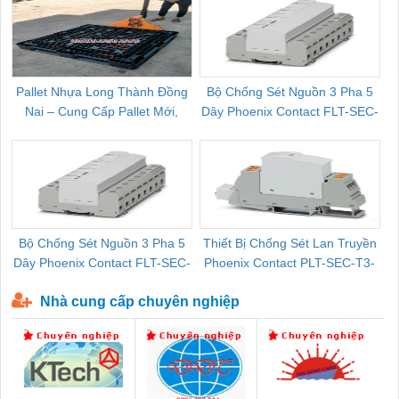
Pallet Nhựa Long Thành Đồng
Bộ Chống Sét Nguồn 3 Pha 5
Nai – Cung Cấp Pallet Mới,
Dây Phoenix Contact FLT-SEC-
C
Pallet Cũ Giá Tốt
P-T1-3S-264/50-FM - 2909589
Bộ Chống Sét Nguồn 3 Pha 5
Thiết Bị Chống Sét Lan Truyền
B
Dây Phoenix Contact FLT-SEC-
Phoenix Contact PLT-SEC-T3-
P-T1-3S-440/35-FM - 2908264
230-FM-PT - 2907928
Nhà cung cấp chuyên nghiệp