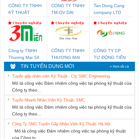
CÔNG TY TNHH
CONG TY TNHH
Tan Dong Cang
KỸ THUẬT
TM-DV DAI
company LTD
KTECH VIỆT
DONG THANH
NAM
Công ty TNHH
CÔNG TY TNHH
CÔNG TY CP
Thương Mại SX
THƯƠNG MẠI
TỰ ĐỘNG TIẾN
Ba Miền
THIÊN ÂN VIỆT
HƯNG
TIN TUYỂN DỤNG MỚI
» Xem tất cả
NAM
Tuyển gấp nhân viên Kỹ Thuật - Cty SMC Engineering
Mô tả công việc Đảm nhiệm công việc tại phòng kỹ thuật của
Công ty theo...
Tuyển Nhanh Nhân Viên Kỹ Thuật- SMC
Mô tả công việc Đảm nhiệm công việc tại phòng kỹ thuật của
Công ty theo...
Công Ty SMC Tuyển Gấp Nhân Viên Kỹ Thuật- Hà Nội
Mô tả công việc Đảm nhiệm công việc tại phòng kỹ thuật
của Công ty...