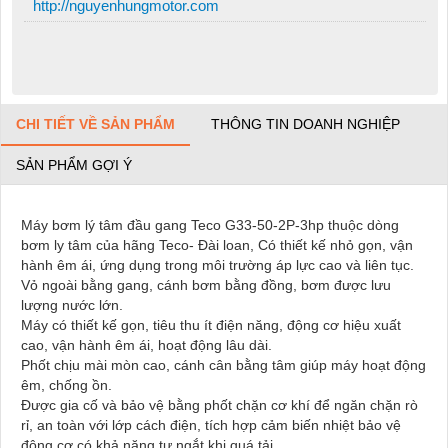
http://nguyenhungmotor.com
CHI TIẾT VỀ SẢN PHẨM
THÔNG TIN DOANH NGHIỆP
SẢN PHẨM GỢI Ý
Máy bơm lý tâm đầu gang Teco G33-50-2P-3hp thuộc dòng
bơm ly tâm của hãng Teco- Đài loan, Có thiết kế nhỏ gọn, vận
hành êm ái, ứng dụng trong môi trường áp lực cao và liên tục.
Vỏ ngoài bằng gang, cánh bơm bằng đồng, bơm được lưu
lượng nước lớn.
Máy có thiết kế gọn, tiêu thu ít điện năng, động cơ hiệu xuất
cao, vận hành êm ái, hoạt động lâu dài.
Phốt chịu mài mòn cao, cánh cân bằng tâm giúp máy hoạt động
êm, chống ồn.
Được gia cố và bảo vệ bằng phốt chặn cơ khí để ngăn chặn rò
rỉ, an toàn với lớp cách điện, tích hợp cảm biến nhiệt bảo vệ
động cơ có khả năng tự ngắt khi quá tải.