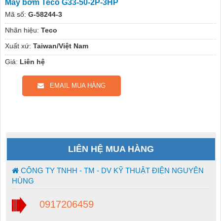
Máy bơm Teco G33-50-2P-3HP
Mã số:
G-58244-3
Nhãn hiệu:
Teco
Xuất xứ:
Taiwan/Việt Nam
Giá:
Liên hệ
EMAIL MUA HÀNG
LIÊN HỆ MUA HÀNG
CÔNG TY TNHH - TM - DV KỸ THUẬT ĐIỆN NGUYÊN
HÙNG
0917206459