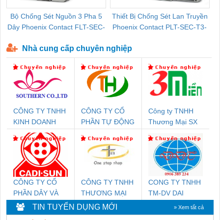
Bộ Chống Sét Nguồn 3 Pha 5
Thiết Bị Chống Sét Lan Truyền
B
Dây Phoenix Contact FLT-SEC-
Phoenix Contact PLT-SEC-T3-
P-T1-3S-440/35-FM - 2908264
230-FM-PT - 2907928
Nhà cung cấp chuyên nghiệp
CÔNG TY TNHH
CÔNG TY CỔ
Công ty TNHH
KINH DOANH
PHẦN TỰ ĐỘNG
Thương Mại SX
DỊCH VỤ XNK
TIẾN HƯNG
Ba Miền
PHƯƠNG NAM
CÔNG TY CỔ
CÔNG TY TNHH
CONG TY TNHH
PHẦN DÂY VÀ
THƯƠNG MẠI
TM-DV DAI
CÁP ĐIỆN
THIÊN ÂN VIỆT
DONG THANH
TIN TUYỂN DỤNG MỚI
» Xem tất cả
THƯỢNG ĐÌNH
NAM