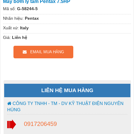
Máy bơm ly tâm Pentax 7.5HP
Mã số:
G-58244-5
Nhãn hiệu:
Pentax
Xuất xứ:
Italy
Giá:
Liên hệ
EMAIL MUA HÀNG
LIÊN HỆ MUA HÀNG
CÔNG TY TNHH - TM - DV KỸ THUẬT ĐIỆN NGUYÊN
HÙNG
0917206459