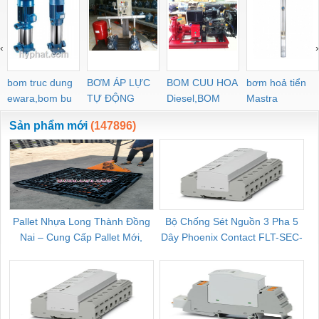
‹
›
bom truc dung
BƠM ÁP LỰC
BOM CUU HOA
bơm hoả tiển
ewara,bom bu
TỰ ĐỘNG
Diesel,BOM
Mastra
ewara
CHUA CHAY
Sản phẩm mới
(147896)
Pallet Nhựa Long Thành Đồng
Bộ Chống Sét Nguồn 3 Pha 5
Nai – Cung Cấp Pallet Mới,
Dây Phoenix Contact FLT-SEC-
C
Pallet Cũ Giá Tốt
P-T1-3S-264/50-FM - 2909589