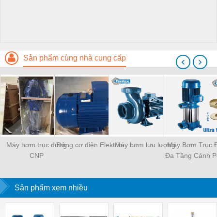
Sản phẩm cùng nhà cung cấp
‹
›
Máy bơm trục đứng
Động cơ điện Elektrim
Máy bơm lưu lượng
Máy Bơm Trục 
CNP
Đa Tầng Cánh P
U5V-200/7T 
1,5KW
Sản phẩm xem nhiều