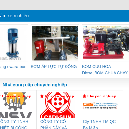
ựa
không một buồng hút
tự động
ẩm xem nhiều
dung ewara,bom
BƠM ÁP LỰC TỰ ĐỘNG
BOM CUU HOA
Diesel,BOM CHUA CHAY
Nhà cung cấp chuyên nghiệp
ÔNG TY TNHH
CÔNG TY CỔ
Cty TNHH TM QC
Đệm An Toàn
Rơ Le An Toàn
Bộ Lặp Tín Hiệu
Rơ
HIẾT BỊ CÔNG
PHẦN DÂY VÀ
Ba Miền
nix Contact
Phoenix Contact
PROFIBUS Phoenix
Pho