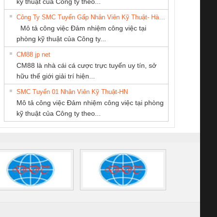
kỹ thuật của Công ty theo...
SUPPLY
THANH
6960 – PSR-
TRANSCLINIC 16I+
TRANSCLINIC 16I+
BAS 
Công Ty SMC Tuyển Gấp Nhân Viên Kỹ Thuật- Hà Nội
SCP-
1K5 L (2433950000)
(2008130000)
(28
Mô tả công việc Đảm nhiệm công việc tại
/FSP/2X1/1X2
phòng kỹ thuật của Công ty...
CM88 jp net
CÔNG TY CỔ
CÔNG TY TNHH
Công ty TNHH
CM88 là nhà cái cá cược trực tuyến uy tín, sở
PHẦN TỰ ĐỘNG
KỸ THUẬT KTECH
Thương Mại SX
iám sát chuỗi
Bộ chỉnh lưu nguồn
Nẹp nhôm chống
Bộ c
hữu thế giới giải trí hiện...
TIẾN HƯNG
VIỆT NAM
Ba Miền
tấm pin
điện TRANSCLINIC
trơn Đà Nẵng
giám 
SMC Tuyển 01 Nhân Viên Kỹ Thuật-HN
SCLINIC 16I+
BKE 1K5.4
Sola
Mô tả công việc Đảm nhiệm công việc tại phòng
 (2502520000)
(7791400879)2. Giá
TRAN
kỹ thuật của Công ty theo...
1K5.4