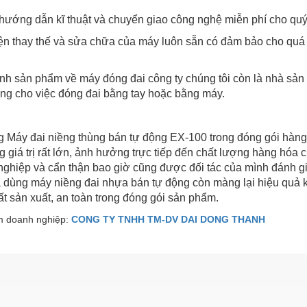
ợ hướng dẫn kĩ thuật và chuyển giao công nghệ miễn phí cho q
iện thay thế và sửa chữa của máy luôn sẵn có đảm bảo cho quá
nh sản phẩm về máy đóng đai công ty chúng tôi còn là nhà sả
ng cho việc đóng đai bằng tay hoặc bằng máy.
Máy đai niềng thùng bán tự động EX-100 trong đóng gói hàng 
g giá trị rất lớn, ảnh hưởng trực tiếp đến chất lượng hàng hóa
ghiệp và cẩn thận bao giờ cũng được đối tác của mình đánh gi
a dùng máy niềng đai nhựa bán tự động còn màng lại hiệu quả 
t sản xuất, an toàn trong đóng gói sản phẩm.
 doanh nghiệp:
CONG TY TNHH TM-DV DAI DONG THANH