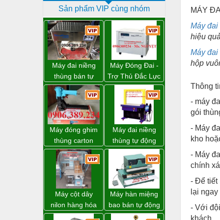
Sản phẩm VIP cùng nhóm
MÁY ĐA
Dịch vụ - Thi công
Máy đai
Điện công nghiệp
hiệu quả
Điện gia dụng
Máy đai
hộp vuôn
Điện Lạnh
Máy đai niềng
Máy Đóng Đai -
thùng bán tự
Trợ Thủ Đắc Lực
Đóng tàu Thiết bị
Thông t
động D53XS2
Cho Mọi Doanh
của hãng
Nghiệp Trong
Đúc chính xác Thiết bị
- máy đa
Strapack Nhật
Khâu Đóng Gói
gói thùn
Dụng cụ cầm tay
- Máy đa
Máy đóng ghim
Máy đai niềng
Dụng cụ cắt gọt
kho hoặ
thùng carton
thùng tự động
dùng khí nén giá
DBA-200 giá tốt
Dụng cụ điện
- Máy đa
tốt
chính xá
Dụng cụ đo
- Để tiế
Gỗ - Trang thiết bị
lại ngay
Máy cột dây
Máy hàn miệng
Hàn cắt - Thiết bị
nilon hàng hóa
bao bán tự động
- Với độ
model CY-100
nhập khẩu
khách.