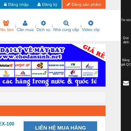
Đăng nhập
Đăng ký
Đăng sản phẩm
Tin tức
iệc làm
Cần mua
Dịch vụ
Nhà cung cấp
Video clip
Quy
định
Bảng
giá QC
EX-100
LIÊN HỆ MUA HÀNG