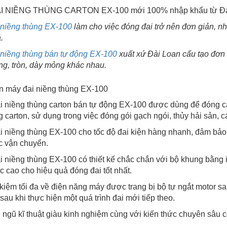
I NIỀNG THÙNG CARTON EX-100 mới 100% nhập khẩu từ Đà
 niềng thùng EX-100
làm cho việc đóng đai trở nên đơn giản, n
.
 niềng thùng bán tự động EX-100
xuất xứ Đài Loan cấu tạo đơn g
g, tròn, dày mỏng khác nhau.
in máy đai niềng thùng EX-100
i niềng thùng carton bán tự động EX-100 được dùng để đóng cá
g carton, sử dụng trong việc đóng gói gạch ngói, thủy hải sản, 
i niềng thùng EX-100 cho tốc độ đai kiện hàng nhanh, đảm bảo 
c vận chuyển.
i niềng thùng EX-100 có thiết kế chắc chắn với bộ khung bằng 
c cao cho hiệu quả đóng đai tốt nhất.
t kiệm tối đa về điện năng máy được trang bị bộ tự ngắt motor
 sau khi thực hiện một quá trình đai mới tiếp theo.
i ngũ kĩ thuật giàu kinh nghiệm cùng với kiến thức chuyên sâu 