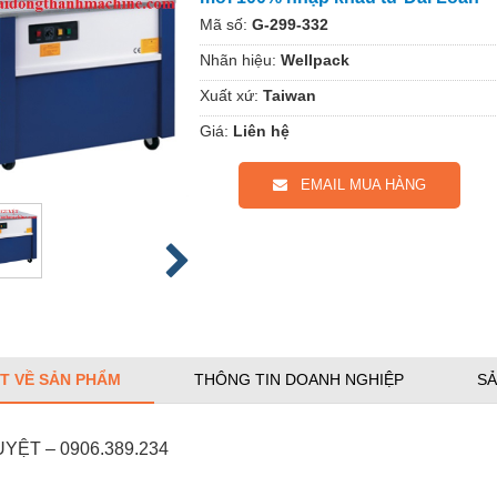
Mã số:
G-299-332
Nhãn hiệu:
Wellpack
Xuất xứ:
Taiwan
Giá:
Liên hệ
EMAIL MUA HÀNG
ẾT VỀ SẢN PHẨM
THÔNG TIN DOANH NGHIỆP
SẢ
YỆT – 0906.389.234