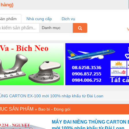
 hàng)
Sản phẩm
Nhà cung cấp
Dịch vụ
Danh mục
V
NG CARTON EX-100 mới 100% nhập khẩu từ Đài Loan
MỤC SẢN PHẨM
»
Bao bì - Đóng gói
MÁY ĐAI NIỀNG THÙNG CARTON 
mới 100% nhập khẩu từ Đài Loan