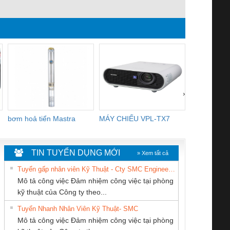
MÀNG CHỊU NHIỆT
P383. máy rút đai thép,
H45-16, dụn
KHO LẠNH, rèm nhựa
dụng cụ xiết đai thép
đai nhựa h
PVC
dùng 
›
bơm hoả tiển Mastra
MÁY CHIẾU VPL-TX7
BOM DINH
WHITE
TIN TUYỂN DỤNG MỚI
» Xem tất cả
Tuyển gấp nhân viên Kỹ Thuật - Cty SMC Engineering
Mô tả công việc Đảm nhiệm công việc tại phòng
kỹ thuật của Công ty theo...
Tuyển Nhanh Nhân Viên Kỹ Thuật- SMC
CÔNG TY TNHH
Tan Dong Cang
CONG TY TNHH
 Le An Toàn
Bộ giám sát chuỗi
Bộ giám sát dòng
Bộ ng
Mô tả công việc Đảm nhiệm công việc tại phòng
MEKONG MARINE
company LTD
TM-DV DAI DONG
enix Contact
tấm pin
điện chuỗi
ray W