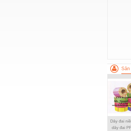
Nước-Vật tư thiết bị
Phốt cơ khí
Sắt, thép, inox các loại
Thí nghiệm-Trang thiết bị
Thiết bị chiếu sáng
Thiết bị chống sét
Sản 
Thiết bị an ninh
Thiết bị công nghiệp
Thiết bị công trình
Thiết bị điện
Thiết bị giáo dục
Dây đai ni
Thiết bị khác
dây đai PP