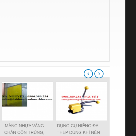
‹
›
MÀNG NHỰA VÀNG
DỤNG CỤ NIỀNG ĐAI
Dụng Cụ Ni
CHẮN CÔN TRÙNG,
THÉP DÙNG KHÍ NÉN
Nhựa Dùng 