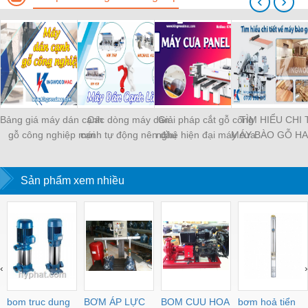
‹
›
Bảng giá máy dán cạnh
Các dòng máy dán
Giải pháp cắt gỗ công
TÌM HIỂU CHI 
gỗ công nghiệp mới
cạnh tự động nên đầu
nghệ hiện đại máy cưa
MÁY BÀO GỖ HA
nhất
tư nhất 2023
panel saw
Sản phẩm xem nhiều
‹
›
bom truc dung
BƠM ÁP LỰC
BOM CUU HOA
bơm hoả tiển