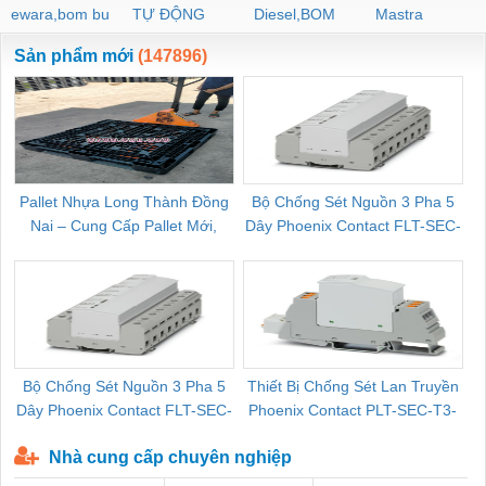
ewara,bom bu
TỰ ĐỘNG
Diesel,BOM
Mastra
ewara
CHUA CHAY
Sản phẩm mới
(147896)
Pallet Nhựa Long Thành Đồng
Bộ Chống Sét Nguồn 3 Pha 5
Nai – Cung Cấp Pallet Mới,
Dây Phoenix Contact FLT-SEC-
C
Pallet Cũ Giá Tốt
P-T1-3S-264/50-FM - 2909589
Bộ Chống Sét Nguồn 3 Pha 5
Thiết Bị Chống Sét Lan Truyền
B
Dây Phoenix Contact FLT-SEC-
Phoenix Contact PLT-SEC-T3-
P-T1-3S-440/35-FM - 2908264
230-FM-PT - 2907928
Nhà cung cấp chuyên nghiệp