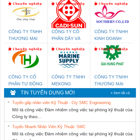
CÔNG TY TNHH
CÔNG TY CỔ
CÔNG TY TNHH
THƯƠNG MẠI
PHẦN DÂY VÀ
KINH DOANH
THIÊN ÂN VIỆT
CÁP ĐIỆN
DỊCH VỤ XNK
NAM
THƯỢNG ĐÌNH
PHƯƠNG NAM
CÔNG TY CỔ
CÔNG TY TNHH
CÔNG TY TNHH
PHẦN TỰ ĐỘNG
MEKONG
THƯƠNG MẠI
TIẾN HƯNG
MARINE
DỊCH VỤ KỸ
TIN TUYỂN DỤNG MỚI
» Xem tất cả
SUPPLY
THUẬT ĐIỆN CƠ
Tuyển gấp nhân viên Kỹ Thuật - Cty SMC Engineering
GIA HƯNG
Mô tả công việc Đảm nhiệm công việc tại phòng kỹ thuật của
PHÁT
Công ty theo...
Tuyển Nhanh Nhân Viên Kỹ Thuật- SMC
Mô tả công việc Đảm nhiệm công việc tại phòng kỹ thuật của