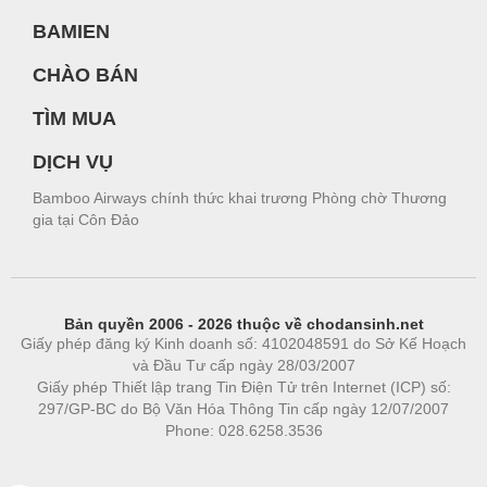
BAMIEN
CHÀO BÁN
TÌM MUA
DỊCH VỤ
Bamboo Airways chính thức khai trương Phòng chờ Thương
gia tại Côn Đảo
Bản quyền 2006 - 2026 thuộc về chodansinh.net
Giấy phép đăng ký Kinh doanh số: 4102048591 do Sở Kế Hoạch
và Đầu Tư cấp ngày 28/03/2007
Giấy phép Thiết lập trang Tin Điện Tử trên Internet (ICP) số:
297/GP-BC do Bộ Văn Hóa Thông Tin cấp ngày 12/07/2007
Phone: 028.6258.3536
Phòng trọ
|
https://bdsgroup.vn
https://kqxs123.com