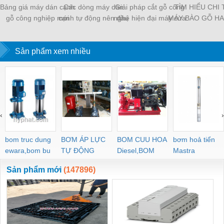
Bảng giá máy dán cạnh
Các dòng máy dán
Giải pháp cắt gỗ công
TÌM HIỂU CHI 
gỗ công nghiệp mới
cạnh tự động nên đầu
nghệ hiện đại máy cưa
MÁY BÀO GỖ HA
nhất
tư nhất 2023
panel saw
Sản phẩm xem nhiều
‹
›
bom truc dung
BƠM ÁP LỰC
BOM CUU HOA
bơm hoả tiển
ewara,bom bu
TỰ ĐỘNG
Diesel,BOM
Mastra
ewara
CHUA CHAY
Sản phẩm mới
(147896)