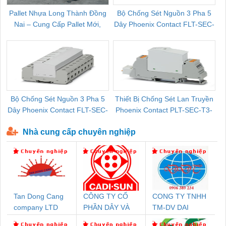
Pallet Nhựa Long Thành Đồng
Bộ Chống Sét Nguồn 3 Pha 5
Nai – Cung Cấp Pallet Mới,
Dây Phoenix Contact FLT-SEC-
C
Pallet Cũ Giá Tốt
P-T1-3S-264/50-FM - 2909589
Bộ Chống Sét Nguồn 3 Pha 5
Thiết Bị Chống Sét Lan Truyền
B
Dây Phoenix Contact FLT-SEC-
Phoenix Contact PLT-SEC-T3-
P-T1-3S-440/35-FM - 2908264
230-FM-PT - 2907928
Nhà cung cấp chuyên nghiệp
Tan Dong Cang
CÔNG TY CỔ
CONG TY TNHH
company LTD
PHẦN DÂY VÀ
TM-DV DAI
CÁP ĐIỆN
DONG THANH