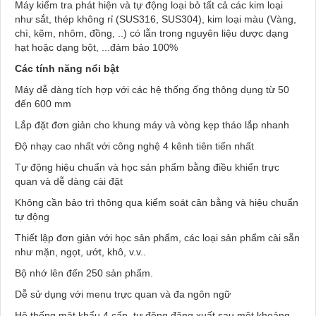
Máy kiểm tra phát hiện và tự động loại bỏ tất cả các kim loại
như sắt, thép không rỉ (SUS316, SUS304), kim loại màu (Vàng,
chì, kẽm, nhôm, đồng, ..) có lẫn trong nguyên liệu dược dạng
hạt hoặc dạng bột, ...đảm bảo 100%
Các tính năng nổi bật
Máy dễ dàng tích hợp với các hệ thống ống thông dụng từ 50
đến 600 mm
Lắp đặt đơn giản cho khung máy và vòng kẹp tháo lắp nhanh
Độ nhạy cao nhất với công nghệ 4 kênh tiên tiến nhất
Tự động hiệu chuẩn và học sản phẩm bằng điều khiển trực
quan và dễ dàng cài đặt
Không cần bảo trì thông qua kiểm soát cân bằng và hiệu chuẩn
tự động
Thiết lập đơn giản với học sản phẩm, các loại sản phẩm cài sẵn
như mặn, ngọt, ướt, khô, v.v..
Bộ nhớ lên đến 250 sản phẩm.
Dễ sử dụng với menu trực quan và đa ngôn ngữ
Hệ thống mật khẩu 4 cấp, tự động đăng xuất sau một khoảng