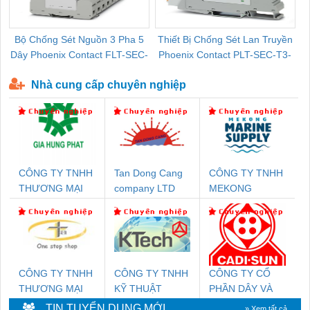
Bộ Chống Sét Nguồn 3 Pha 5
Thiết Bị Chống Sét Lan Truyền
B
Dây Phoenix Contact FLT-SEC-
Phoenix Contact PLT-SEC-T3-
P-T1-3S-440/35-FM - 2908264
230-FM-PT - 2907928
Nhà cung cấp chuyên nghiệp
CÔNG TY TNHH
Tan Dong Cang
CÔNG TY TNHH
THƯƠNG MẠI
company LTD
MEKONG
DỊCH VỤ KỸ
MARINE
THUẬT ĐIỆN CƠ
SUPPLY
GIA HƯNG PHÁT
CÔNG TY TNHH
CÔNG TY TNHH
CÔNG TY CỔ
THƯƠNG MẠI
KỸ THUẬT
PHẦN DÂY VÀ
THIÊN ÂN VIỆT
KTECH VIỆT
CÁP ĐIỆN
TIN TUYỂN DỤNG MỚI
» Xem tất cả