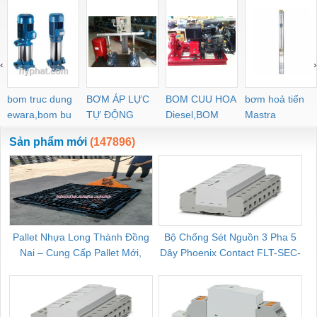
‹
›
bom truc dung
BƠM ÁP LỰC
BOM CUU HOA
bơm hoả tiển
ewara,bom bu
TỰ ĐỘNG
Diesel,BOM
Mastra
ewara
CHUA CHAY
Sản phẩm mới
(147896)
Pallet Nhựa Long Thành Đồng
Bộ Chống Sét Nguồn 3 Pha 5
Nai – Cung Cấp Pallet Mới,
Dây Phoenix Contact FLT-SEC-
C
Pallet Cũ Giá Tốt
P-T1-3S-264/50-FM - 2909589