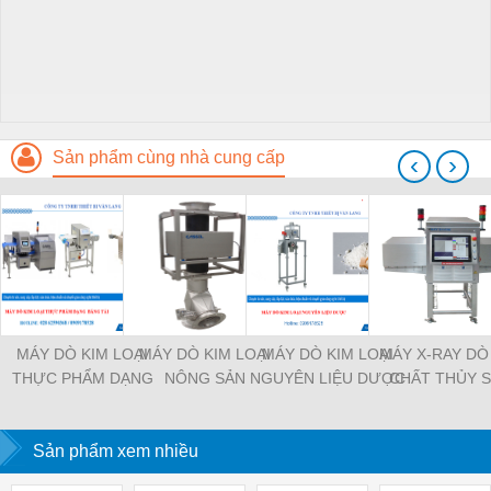
Sản phẩm cùng nhà cung cấp
‹
›
MÁY DÒ KIM LOẠI
MÁY DÒ KIM LOẠI
MÁY DÒ KIM LOẠI
MÁY X-RAY DÒ
THỰC PHẨM DẠNG
NÔNG SẢN
NGUYÊN LIỆU DƯỢC
CHẤT THỦY 
BĂNG TẢI
Sản phẩm xem nhiều