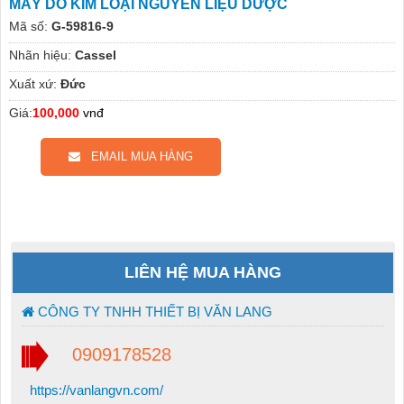
MÁY DÒ KIM LOẠI NGUYÊN LIỆU DƯỢC
Mã số:
G-59816-9
Nhãn hiệu:
Cassel
Xuất xứ:
Đức
Giá:
100,000
vnđ
EMAIL MUA HÀNG
LIÊN HỆ MUA HÀNG
CÔNG TY TNHH THIẾT BỊ VĂN LANG
0909178528
https://vanlangvn.com/