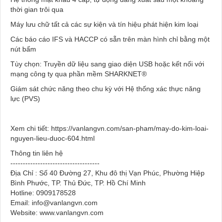
thời gian trôi qua
Máy lưu chữ tất cả các sự kiện và tín hiệu phát hiện kim loại
Các báo cáo IFS và HACCP có sẵn trên màn hình chỉ bằng một
nút bấm
Tùy chọn: Truyền dữ liệu sang giao diện USB hoặc kết nối với
mạng công ty qua phần mềm SHARKNET®
Giám sát chức năng theo chu kỳ với Hệ thống xác thực năng
lực (PVS)
Xem chi tiết: https://vanlangvn.com/san-pham/may-do-kim-loai-
nguyen-lieu-duoc-604.html
Thông tin liên hệ
------------------------------------
Địa Chỉ : Số 40 Đường 27, Khu đô thị Vạn Phúc, Phường Hiệp
Bình Phước, TP. Thủ Đức, TP. Hồ Chí Minh
Hotline: 0909178528
Email: info@vanlangvn.com
Website: www.vanlangvn.com