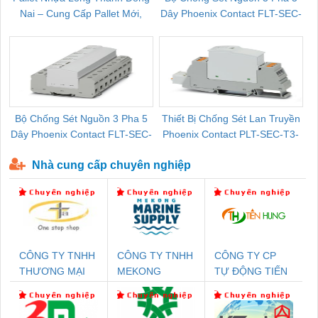
Nai – Cung Cấp Pallet Mới,
Dây Phoenix Contact FLT-SEC-
C
Pallet Cũ Giá Tốt
P-T1-3S-264/50-FM - 2909589
Bộ Chống Sét Nguồn 3 Pha 5
Thiết Bị Chống Sét Lan Truyền
B
Dây Phoenix Contact FLT-SEC-
Phoenix Contact PLT-SEC-T3-
P-T1-3S-440/35-FM - 2908264
230-FM-PT - 2907928
Nhà cung cấp chuyên nghiệp
CÔNG TY TNHH
CÔNG TY TNHH
CÔNG TY CP
THƯƠNG MẠI
MEKONG
TỰ ĐỘNG TIẾN
THIÊN ÂN VIỆT
MARINE
HƯNG
NAM
SUPPLY