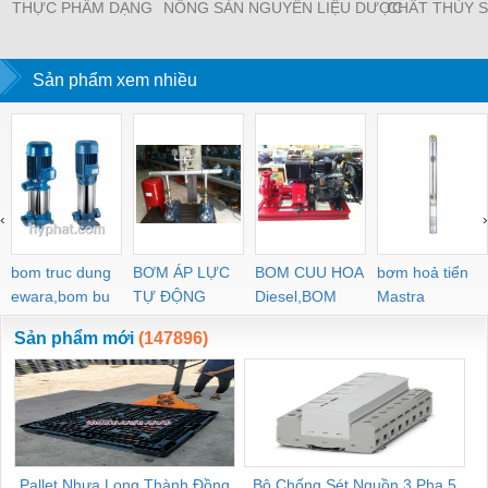
THỰC PHẨM DẠNG
NÔNG SẢN
NGUYÊN LIỆU DƯỢC
CHẤT THỦY 
BĂNG TẢI
Sản phẩm xem nhiều
‹
›
bom truc dung
BƠM ÁP LỰC
BOM CUU HOA
bơm hoả tiển
ewara,bom bu
TỰ ĐỘNG
Diesel,BOM
Mastra
ewara
CHUA CHAY
Sản phẩm mới
(147896)
Pallet Nhựa Long Thành Đồng
Bộ Chống Sét Nguồn 3 Pha 5