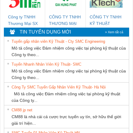
Công ty TNHH
CÔNG TY TNHH
CÔNG TY TNHH
Thương Mại SX
THƯƠNG MẠI
KỸ THUẬT
Ba Miền
DỊCH VỤ KỸ
KTECH VIỆT
TIN TUYỂN DỤNG MỚI
» Xem tất cả
THUẬT ĐIỆN CƠ
NAM
Tuyển gấp nhân viên Kỹ Thuật - Cty SMC Engineering
GIA HƯNG
Mô tả công việc Đảm nhiệm công việc tại phòng kỹ thuật của
PHÁT
Công ty theo...
Tuyển Nhanh Nhân Viên Kỹ Thuật- SMC
Mô tả công việc Đảm nhiệm công việc tại phòng kỹ thuật của
Công ty theo...
Công Ty SMC Tuyển Gấp Nhân Viên Kỹ Thuật- Hà Nội
Mô tả công việc Đảm nhiệm công việc tại phòng kỹ thuật
của Công ty...
CM88 jp net
CM88 là nhà cái cá cược trực tuyến uy tín, sở hữu thế giới
giải trí hiện...
SMC Tuyển 01 Nhân Viên Kỹ Thuật-HN