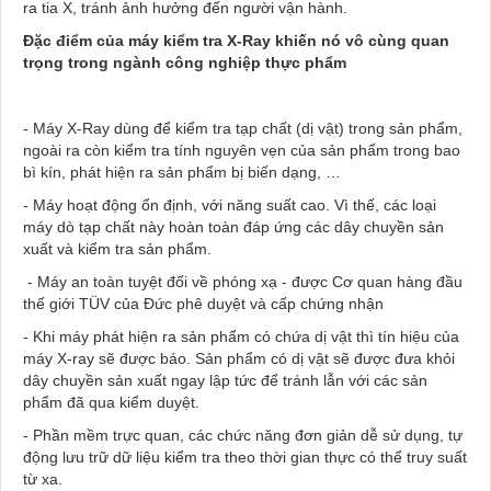
ra tia X, tránh ảnh hưởng đến người vận hành.
Đặc điểm của máy kiểm tra X-Ray khiến nó vô cùng quan
trọng trong ngành công nghiệp thực phẩm
- Máy X-Ray dùng để kiểm tra tạp chất (dị vật) trong sản phẩm,
ngoài ra còn kiểm tra tính nguyên vẹn của sản phẩm trong bao
bì kín, phát hiện ra sản phẩm bị biến dạng, …
- Máy hoạt động ổn định, với năng suất cao. Vì thế, các loại
máy dò tạp chất này hoàn toàn đáp ứng các dây chuyền sản
xuất và kiểm tra sản phẩm.
- Máy an toàn tuyệt đối về phóng xạ - được Cơ quan hàng đầu
thế giới TÜV của Đức phê duyệt và cấp chứng nhận
- Khi máy phát hiện ra sản phẩm có chứa dị vật thì tín hiệu của
máy X-ray sẽ được báo. Sản phẩm có dị vật sẽ được đưa khỏi
dây chuyền sản xuất ngay lập tức để tránh lẫn với các sản
phẩm đã qua kiểm duyệt.
- Phần mềm trực quan, các chức năng đơn giản dễ sử dụng, tự
động lưu trữ dữ liệu kiểm tra theo thời gian thực có thể truy suất
từ xa.