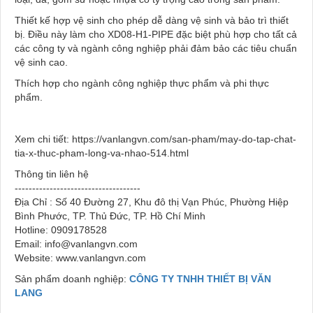
Thiết kế hợp vệ sinh cho phép dễ dàng vệ sinh và bảo trì thiết
bị. Điều này làm cho XD08-H1-PIPE đặc biệt phù hợp cho tất cả
các công ty và ngành công nghiệp phải đảm bảo các tiêu chuẩn
vệ sinh cao.
Thích hợp cho ngành công nghiệp thực phẩm và phi thực
phẩm.
Xem chi tiết: https://vanlangvn.com/san-pham/may-do-tap-chat-
tia-x-thuc-pham-long-va-nhao-514.html
Thông tin liên hệ
------------------------------------
Địa Chỉ : Số 40 Đường 27, Khu đô thị Vạn Phúc, Phường Hiệp
Bình Phước, TP. Thủ Đức, TP. Hồ Chí Minh
Hotline: 0909178528
Email: info@vanlangvn.com
Website: www.vanlangvn.com
Sản phẩm doanh nghiệp:
CÔNG TY TNHH THIẾT BỊ VĂN
LANG