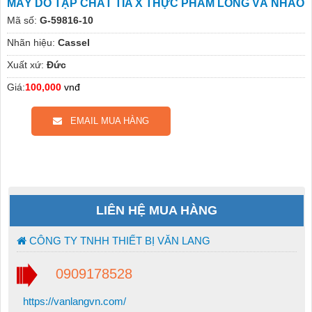
MÁY DÒ TẠP CHẤT TIA X THỰC PHẨM LỎNG VÀ NHÃO
Mã số:
G-59816-10
Nhãn hiệu:
Cassel
Xuất xứ:
Đức
Giá:
100,000
vnđ
EMAIL MUA HÀNG
LIÊN HỆ MUA HÀNG
CÔNG TY TNHH THIẾT BỊ VĂN LANG
0909178528
https://vanlangvn.com/