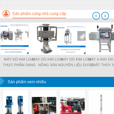
Sản phẩm cùng nhà cung cấp
‹
›
MÁY DÒ KIM LOẠI
MÁY DÒ KIM LOẠI
MÁY DÒ KIM LOẠI
MÁY X-RAY DÒ
THỰC PHẨM DẠNG
NÔNG SẢN
NGUYÊN LIỆU DƯỢC
CHẤT THỦY 
BĂNG TẢI
Sản phẩm xem nhiều