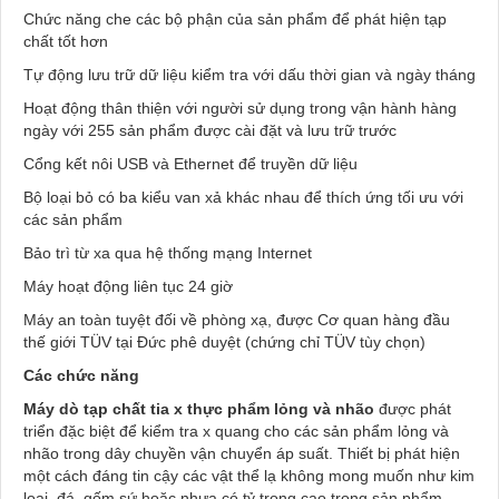
Chức năng che các bộ phận của sản phẩm để phát hiện tạp
chất tốt hơn
Tự động lưu trữ dữ liệu kiểm tra với dấu thời gian và ngày tháng
Hoạt động thân thiện với người sử dụng trong vận hành hàng
ngày với 255 sản phẩm được cài đặt và lưu trữ trước
Cổng kết nôi USB và Ethernet để truyền dữ liệu
Bộ loại bỏ có ba kiểu van xả khác nhau để thích ứng tối ưu với
các sản phẩm
Bảo trì từ xa qua hệ thống mạng Internet
Máy hoạt động liên tục 24 giờ
Máy an toàn tuyệt đối về phòng xạ, được Cơ quan hàng đầu
thế giới TÜV tại Đức phê duyệt (chứng chỉ TÜV tùy chọn)
Các chức năng
Máy dò tạp chất tia x thực phẩm lỏng và nhão
được phát
triển đặc biệt để kiểm tra x quang cho các sản phẩm lỏng và
nhão trong dây chuyền vận chuyển áp suất. Thiết bị phát hiện
một cách đáng tin cậy các vật thể lạ không mong muốn như kim
loại, đá, gốm sứ hoặc nhựa có tỷ trọng cao trong sản phẩm.