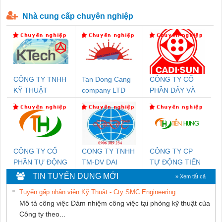
P-T1-3S-440/35-FM - 2908264
230-FM-PT - 2907928
Nhà cung cấp chuyên nghiệp
CÔNG TY TNHH
Tan Dong Cang
CÔNG TY CỔ
KỸ THUẬT
company LTD
PHẦN DÂY VÀ
KTECH VIỆT
CÁP ĐIỆN
NAM
THƯỢNG ĐÌNH
CÔNG TY CỔ
CONG TY TNHH
CÔNG TY CP
PHẦN TỰ ĐỘNG
TM-DV DAI
TỰ ĐỘNG TIẾN
TIẾN HƯNG
DONG THANH
HƯNG
TIN TUYỂN DỤNG MỚI
» Xem tất cả
Tuyển gấp nhân viên Kỹ Thuật - Cty SMC Engineering
Mô tả công việc Đảm nhiệm công việc tại phòng kỹ thuật của
Công ty theo...