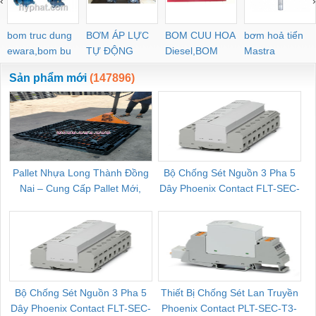
‹
›
bom truc dung
BƠM ÁP LỰC
BOM CUU HOA
bơm hoả tiển
ewara,bom bu
TỰ ĐỘNG
Diesel,BOM
Mastra
ewara
CHUA CHAY
Sản phẩm mới
(147896)
Pallet Nhựa Long Thành Đồng
Bộ Chống Sét Nguồn 3 Pha 5
Nai – Cung Cấp Pallet Mới,
Dây Phoenix Contact FLT-SEC-
C
Pallet Cũ Giá Tốt
P-T1-3S-264/50-FM - 2909589
Bộ Chống Sét Nguồn 3 Pha 5
Thiết Bị Chống Sét Lan Truyền
B
Dây Phoenix Contact FLT-SEC-
Phoenix Contact PLT-SEC-T3-