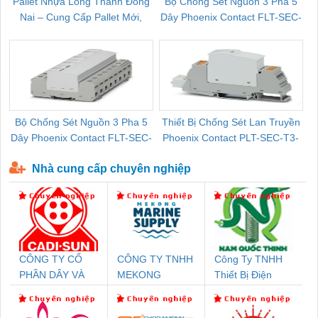
Pallet Nhựa Long Thành Đồng
Bộ Chống Sét Nguồn 3 Pha 5
Nai – Cung Cấp Pallet Mới,
Dây Phoenix Contact FLT-SEC-
C
Pallet Cũ Giá Tốt
P-T1-3S-264/50-FM - 2909589
Bộ Chống Sét Nguồn 3 Pha 5
Thiết Bị Chống Sét Lan Truyền
B
Dây Phoenix Contact FLT-SEC-
Phoenix Contact PLT-SEC-T3-
P-T1-3S-440/35-FM - 2908264
230-FM-PT - 2907928
Nhà cung cấp chuyên nghiệp
CÔNG TY CỔ
CÔNG TY TNHH
Công Ty TNHH
PHẦN DÂY VÀ
MEKONG
Thiết Bị Điện
CÁP ĐIỆN
MARINE
Nam Quốc Thịnh
THƯỢNG ĐÌNH
SUPPLY