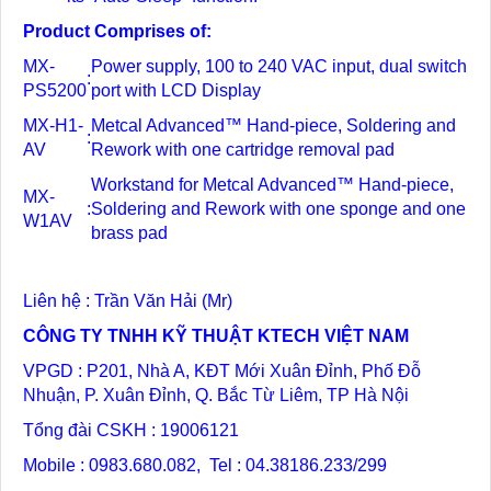
Product Comprises of:
MX-
Power supply, 100 to 240 VAC input, dual switch
:
PS5200
port with LCD Display
MX-H1-
Metcal Advanced™ Hand-piece, Soldering and
:
AV
Rework with one cartridge removal pad
Workstand for Metcal Advanced™ Hand-piece,
MX-
:
Soldering and Rework with one sponge and one
W1AV
brass pad
Liên hệ : Trần Văn Hải (Mr)
CÔNG TY TNHH KỸ THUẬT KTECH VIỆT NAM
VPGD : P201, Nhà A, KĐT Mới Xuân Đỉnh, Phố Đỗ
Nhuận, P. Xuân Đỉnh, Q. Bắc Từ Liêm, TP Hà Nội
Tổng đài CSKH : 19006121
Mobile : 0983.680.082, Tel : 04.38186.233/299