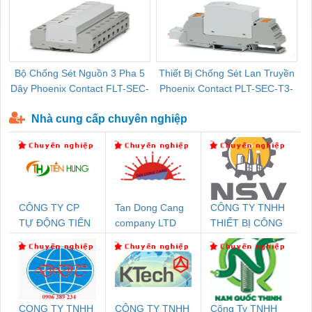
Bộ Chống Sét Nguồn 3 Pha 5
Thiết Bị Chống Sét Lan Truyền
B
Dây Phoenix Contact FLT-SEC-
Phoenix Contact PLT-SEC-T3-
P-T1-3S-440/35-FM - 2908264
230-FM-PT - 2907928
Nhà cung cấp chuyên nghiệp
CÔNG TY CP
Tan Dong Cang
CÔNG TY TNHH
TỰ ĐỘNG TIẾN
company LTD
THIẾT BỊ CÔNG
HƯNG
NGHIỆP NIHON
SETSUBI VIỆT
NAM
CONG TY TNHH
CÔNG TY TNHH
Công Ty TNHH