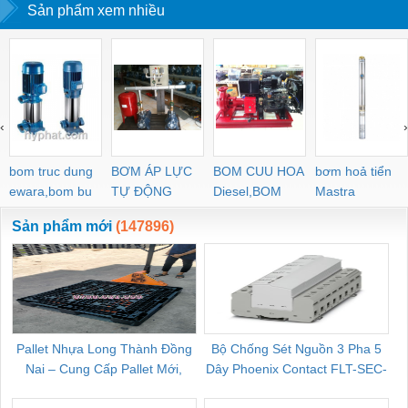
Sản phẩm xem nhiều
‹
›
bom truc dung
BƠM ÁP LỰC
BOM CUU HOA
bơm hoả tiển
ewara,bom bu
TỰ ĐỘNG
Diesel,BOM
Mastra
ewara
CHUA CHAY
Sản phẩm mới
(147896)
Pallet Nhựa Long Thành Đồng
Bộ Chống Sét Nguồn 3 Pha 5
Nai – Cung Cấp Pallet Mới,
Dây Phoenix Contact FLT-SEC-
C
Pallet Cũ Giá Tốt
P-T1-3S-264/50-FM - 2909589