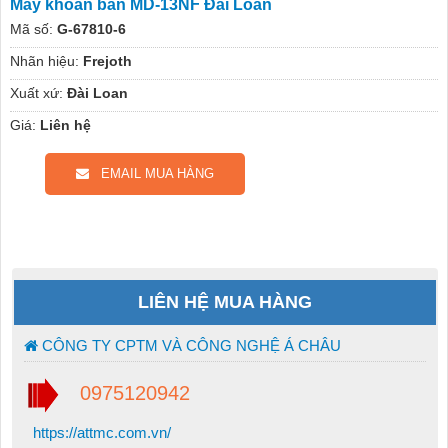
Máy khoan bàn MD-13NF Đài Loan
Mã số:
G-67810-6
Nhãn hiệu:
Frejoth
Xuất xứ:
Đài Loan
Giá:
Liên hệ
EMAIL MUA HÀNG
LIÊN HỆ MUA HÀNG
CÔNG TY CPTM VÀ CÔNG NGHỆ Á CHÂU
0975120942
https://attmc.com.vn/