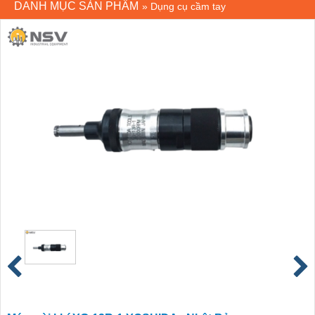
DANH MỤC SẢN PHẨM
»
Dụng cụ cầm tay