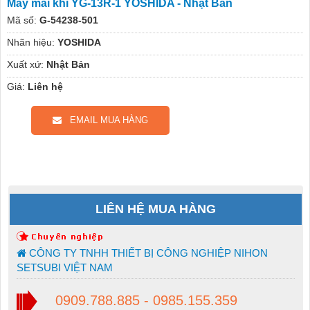
Máy mài khí YG-13R-1 YOSHIDA - Nhật Bản
Mã số:
G-54238-501
Nhãn hiệu:
YOSHIDA
Xuất xứ:
Nhật Bản
Giá:
Liên hệ
EMAIL MUA HÀNG
LIÊN HỆ MUA HÀNG
CÔNG TY TNHH THIẾT BỊ CÔNG NGHIỆP NIHON
SETSUBI VIỆT NAM
0909.788.885 - 0985.155.359