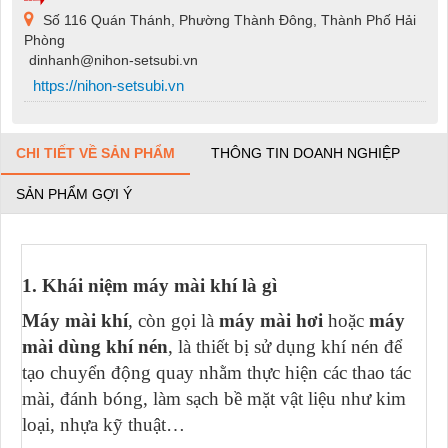
Số 116 Quán Thánh, Phường Thành Đông, Thành Phố Hải
Phòng
dinhanh@nihon-setsubi.vn
https://nihon-setsubi.vn
CHI TIẾT VỀ SẢN PHẨM
THÔNG TIN DOANH NGHIỆP
SẢN PHẨM GỢI Ý
1. Khái niệm máy mài khí là gì
Máy mài khí
, còn gọi là
máy mài hơi
hoặc
máy
mài dùng khí nén
, là thiết bị sử dụng khí nén để
tạo chuyển động quay nhằm thực hiện các thao tác
mài, đánh bóng, làm sạch bề mặt vật liệu như kim
loại, nhựa kỹ thuật…