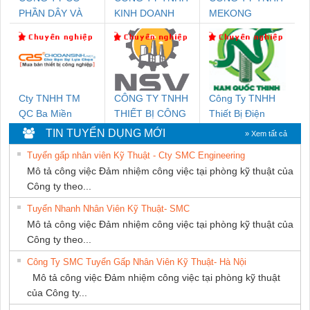
PHẦN DÂY VÀ
KINH DOANH
MEKONG
CÁP ĐIỆN
DỊCH VỤ XNK
MARINE
THƯỢNG ĐÌNH
PHƯƠNG NAM
SUPPLY
Cty TNHH TM
CÔNG TY TNHH
Công Ty TNHH
QC Ba Miền
THIẾT BỊ CÔNG
Thiết Bị Điện
NGHIỆP NIHON
Nam Quốc Thịnh
TIN TUYỂN DỤNG MỚI
» Xem tất cả
SETSUBI VIỆT
Tuyển gấp nhân viên Kỹ Thuật - Cty SMC Engineering
NAM
Mô tả công việc Đảm nhiệm công việc tại phòng kỹ thuật của
Công ty theo...
Tuyển Nhanh Nhân Viên Kỹ Thuật- SMC
Mô tả công việc Đảm nhiệm công việc tại phòng kỹ thuật của
Công ty theo...
Công Ty SMC Tuyển Gấp Nhân Viên Kỹ Thuật- Hà Nội
Mô tả công việc Đảm nhiệm công việc tại phòng kỹ thuật
của Công ty...