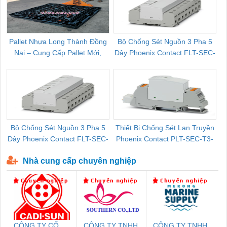
Pallet Nhựa Long Thành Đồng
Bộ Chống Sét Nguồn 3 Pha 5
Nai – Cung Cấp Pallet Mới,
Dây Phoenix Contact FLT-SEC-
C
Pallet Cũ Giá Tốt
P-T1-3S-264/50-FM - 2909589
Bộ Chống Sét Nguồn 3 Pha 5
Thiết Bị Chống Sét Lan Truyền
B
Dây Phoenix Contact FLT-SEC-
Phoenix Contact PLT-SEC-T3-
P-T1-3S-440/35-FM - 2908264
230-FM-PT - 2907928
Nhà cung cấp chuyên nghiệp
CÔNG TY CỔ
CÔNG TY TNHH
CÔNG TY TNHH