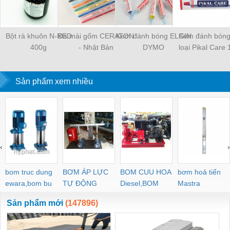
Bột rà khuôn N-RED
Đá mài gốm CERATON
Kem đánh bóng ELGIN
Kem đánh bóng
400g
- Nhật Bản
DYMO
loại Pikal Care
Sản phẩm xem nhiều
‹
›
bom truc dung
BƠM ÁP LỰC
BOM CUU HOA
bơm hoả tiển
ewara,bom bu
TỰ ĐỘNG
Diesel,BOM
Mastra
ewara
CHUA CHAY
Sản phẩm mới
(147896)