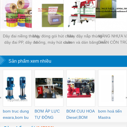
Dây đai niềng thùng,
Máy đóng gói hút chân
Máy đậy nắp thùng
MÀNG NHỰA V
dây đai PP, dây đai
không, máy hút chân
carton và dán băng keo
CHẮN CÔN TR
nhựa
không một buồng hút
tự động
MÀNG CHỊU N
KHO LẠNH, rèm
Sản phẩm xem nhiều
PVC
‹
›
bom truc dung
BƠM ÁP LỰC
BOM CUU HOA
bơm hoả tiển
ewara,bom bu
TỰ ĐỘNG
Diesel,BOM
Mastra
ewara
CHUA CHAY