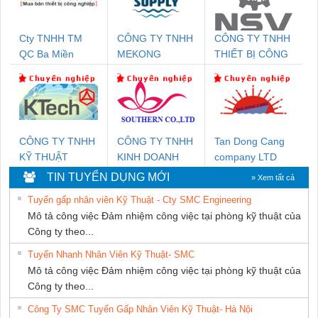
Cty TNHH TM
CÔNG TY TNHH
CÔNG TY TNHH
QC Ba Miền
MEKONG
THIẾT BỊ CÔNG
MARINE
NGHIỆP NIHON
SUPPLY
SETSUBI VIỆT
NAM
CÔNG TY TNHH
CÔNG TY TNHH
Tan Dong Cang
KỸ THUẬT
KINH DOANH
company LTD
KTECH VIỆT
DỊCH VỤ XNK
TIN TUYỂN DỤNG MỚI
» Xem tất cả
NAM
PHƯƠNG NAM
Tuyển gấp nhân viên Kỹ Thuật - Cty SMC Engineering
Mô tả công việc Đảm nhiệm công việc tại phòng kỹ thuật của
Công ty theo...
Tuyển Nhanh Nhân Viên Kỹ Thuật- SMC
Mô tả công việc Đảm nhiệm công việc tại phòng kỹ thuật của
Công ty theo...
Công Ty SMC Tuyển Gấp Nhân Viên Kỹ Thuật- Hà Nội