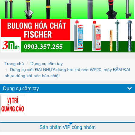
Trang chủ
Dụng cụ cầm tay
Dụng cụ xiết ĐAI NHỰA dùng hơi khí nén WP20, máy BẤM ĐAI
nhựa dùng khí nén hàn nhiệt
Dụng cụ cầm tay
Sản phẩm VIP cùng nhóm