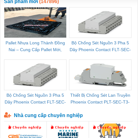
Sản phẩm mới
(147896)
Pallet Nhựa Long Thành Đồng
Bộ Chống Sét Nguồn 3 Pha 5
Nai – Cung Cấp Pallet Mới,
Dây Phoenix Contact FLT-SEC-
C
Pallet Cũ Giá Tốt
P-T1-3S-264/50-FM - 2909589
Bộ Chống Sét Nguồn 3 Pha 5
Thiết Bị Chống Sét Lan Truyền
B
Dây Phoenix Contact FLT-SEC-
Phoenix Contact PLT-SEC-T3-
P-T1-3S-440/35-FM - 2908264
230-FM-PT - 2907928
Nhà cung cấp chuyên nghiệp