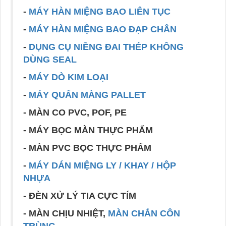
-
MÁY HÀN MIỆNG BAO LIÊN TỤC
-
MÁY HÀN MIỆNG BAO ĐẠP CHÂN
-
DỤNG CỤ NIỀNG ĐAI THÉP KHÔNG
DÙNG SEAL
-
MÁY DÒ KIM LOẠI
-
MÁY QUẤN MÀNG PALLET
- MÀN CO PVC, POF, PE
- MÁY BỌC MÀN THỰC PHẨM
- MÀN PVC BỌC THỰC PHẨM
-
MÁY DÁN MIỆNG LY / KHAY / HỘP
NHỰA
- ĐÈN XỬ LÝ TIA CỰC TÍM
- MÀN CHỊU NHIỆT,
MÀN CHẮN CÔN