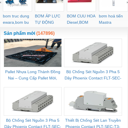
‹
›
bom truc dung
BƠM ÁP LỰC
BOM CUU HOA
bơm hoả tiển
ewara,bom bu
TỰ ĐỘNG
Diesel,BOM
Mastra
ewara
CHUA CHAY
Sản phẩm mới
(147896)
Pallet Nhựa Long Thành Đồng
Bộ Chống Sét Nguồn 3 Pha 5
Nai – Cung Cấp Pallet Mới,
Dây Phoenix Contact FLT-SEC-
C
Pallet Cũ Giá Tốt
P-T1-3S-264/50-FM - 2909589
Bộ Chống Sét Nguồn 3 Pha 5
Thiết Bị Chống Sét Lan Truyền
B
Dây Phoenix Contact FLT-SEC-
Phoenix Contact PLT-SEC-T3-