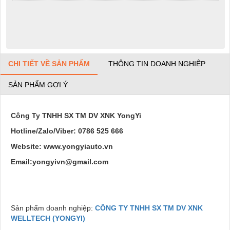
CHI TIẾT VỀ SẢN PHẨM
THÔNG TIN DOANH NGHIỆP
SẢN PHẨM GỢI Ý
Công Ty TNHH SX TM DV XNK YongYi
Hotline/Zalo/Viber: 0786 525 666
Website: www.yongyiauto.vn
Email:yongyivn@gmail.com
Sản phẩm doanh nghiệp:
CÔNG TY TNHH SX TM DV XNK
WELLTECH (YONGYI)