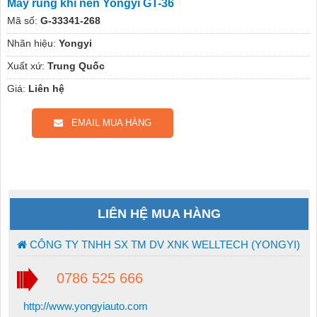
Máy rung khí nén Yongyi GT-36
Mã số:
G-33341-268
Nhãn hiệu:
Yongyi
Xuất xứ:
Trung Quốc
Giá:
Liên hệ
EMAIL MUA HÀNG
LIÊN HỆ MUA HÀNG
CÔNG TY TNHH SX TM DV XNK WELLTECH (YONGYI)
0786 525 666
http://www.yongyiauto.com