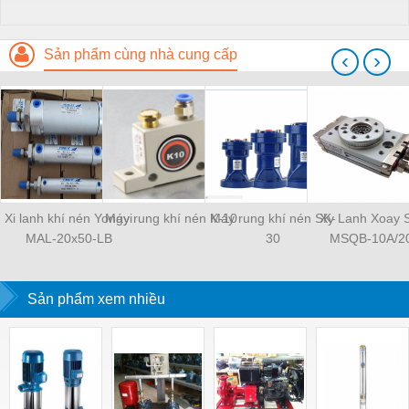
Sản phẩm cùng nhà cung cấp
‹
›
Xi lanh khí nén Yongyi
Máy rung khí nén K-10
Máy rung khí nén SK-
Xy Lanh Xoay
MAL-20x50-LB
30
MSQB-10A/2
Sản phẩm xem nhiều