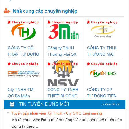
P-T1-3S-440/35-FM - 2908264
230-FM-PT - 2907928
Nhà cung cấp chuyên nghiệp
CÔNG TY CỔ
Công ty TNHH
CÔNG TY TNHH
PHẦN TỰ ĐỘNG
Thương Mại SX
THƯƠNG MẠI
TIẾN HƯNG
Ba Miền
THIÊN ÂN VIỆT
NAM
Cty TNHH TM
CÔNG TY TNHH
CÔNG TY CP
QC Ba Miền
THIẾT BỊ CÔNG
TỰ ĐỘNG TIẾN
NGHIỆP NIHON
HƯNG
TIN TUYỂN DỤNG MỚI
» Xem tất cả
SETSUBI VIỆT
Tuyển gấp nhân viên Kỹ Thuật - Cty SMC Engineering
NAM
Mô tả công việc Đảm nhiệm công việc tại phòng kỹ thuật của
Công ty theo...