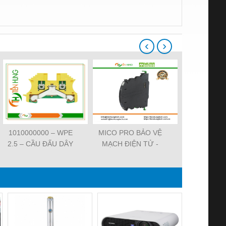
‹
›
1010000000 – WPE
MICO PRO BẢO VỆ
ĐẦU CẮM VA
2.5 – CẦU ĐẤU DÂY
MẠCH ĐIỆN TỬ -
7000-29021-
NỐI ĐẤT –
9000-41092-0101000 -
SVS VALV
WEIDMULLER-
MICO PRO
FORM A 18M
TIENHUNGTECH
ELECTRONIC
WIREA
CIRCUIT
PROTECTION, 2
CHANNELS