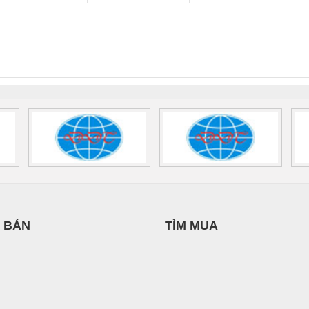
Ba Miền
DỊCH VỤ XNK
 Suất Cao
Phoenix Contact
Phoenix Contact
PHƯƠNG NAM
nix Contact
QUINT-HP-
2981059 – PSR-
TRAN
INT-HP-
BAT/PB/48DC/7.0AH/PT
SCP-
1K5 H
0AC/2.5KVA/PT
- 1133819
24UC/ESL4/3X1/1X2/B
 1136815
 BÁN
TÌM MUA