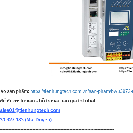
ảo sản phẩm:
https://tienhungtech.com.vn/san-pham/bwu3972-
để được tư vấn - hỗ trợ và báo giá tốt nhất:
ales01@tienhungtech.com
33 327 183
(Ms. Duyên)
-----------------------------------------------------------------------------