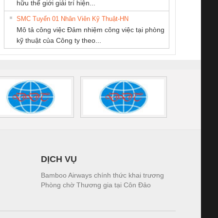
hữu thế giới giải trí hiện...
Quốc Thịnh
VIỆT NAM
THIÊN ÂN VIỆT
tấm pin
điện TRANSCLINIC
trơn Đà Nẵng
giám 
NAM
SMC Tuyển 01 Nhân Viên Kỹ Thuật-HN
SCLINIC 16I+
BKE 1K5.4
Sola
Mô tả công việc Đảm nhiệm công việc tại phòng
 (2502520000)
(7791400879)2. Giá
TRAN
kỹ thuật của Công ty theo...
1K5.4
DỊCH VỤ
Bamboo Airways chính thức khai trương
Phòng chờ Thương gia tại Côn Đảo