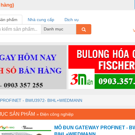
 hàng)
Sản phẩm
Nhà cung cấp
Dịch vụ
Danh mục
V
PROFINET - BWU3972- BIHL+WIEDMANN
MỤC SẢN PHẨM
»
Điện công nghiệp
MÔ ĐUN GATEWAY PROFINET - B
BIHL+WIEDMANN