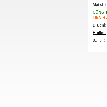
Mọi chi 
Nước-Vật tư thiết bị
CÔNG 
Phốt cơ khí
TIEN H
Sắt, thép, inox các loại
Địa chỉ
:
Thí nghiệm-Trang thiết bị
Hotline
Thiết bị chiếu sáng
Sản phẩm
Thiết bị chống sét
Thiết bị an ninh
Thiết bị công nghiệp
Thiết bị công trình
Thiết bị điện
Thiết bị giáo dục
Thiết bị khác