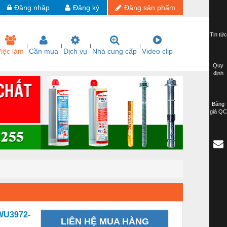
Đăng nhập
Đăng ký
Đăng sản phẩm
Tin tức
iệc làm
Cần mua
Dịch vụ
Nhà cung cấp
Video clip
Quy
định
Bảng
giá QC
WU3972-
LIÊN HỆ MUA HÀNG