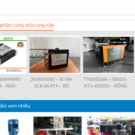
phẩm cùng nhà cung cấp
 EMPARRO
2828550000 – IE-SW-
7760051005 – EM220-
A - 9000-
ELB-08-8TX – BỘ
RTU-4DI2DO – ĐỒNG
62020 -
CHIA MẠNG 8 CỔNG
HỒ ĐO DÒNG ĐIỆN,
O IP67
RJ45 – WEIDMULLER
ĐO ĐIỆN ÁP –
PPLY 1-
ẩm xem nhiều
WEIDMULLER
SE