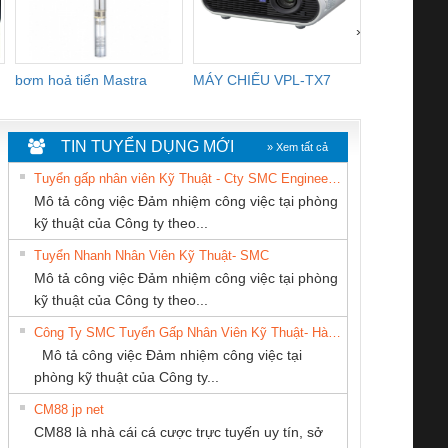
›
bơm hoả tiển Mastra
MÁY CHIẾU VPL-TX7
BOM DINH
WHITE
TIN TUYỂN DỤNG MỚI
» Xem tất cả
Tuyển gấp nhân viên Kỹ Thuật - Cty SMC Engineering
Mô tả công việc Đảm nhiệm công việc tại phòng
kỹ thuật của Công ty theo...
Tuyển Nhanh Nhân Viên Kỹ Thuật- SMC
CONG TY TNHH
CÔNG TY CỔ
CÔNG TY CP TỰ
 Le An Toàn
Bộ giám sát chuỗi
Bộ giám sát dòng
Bộ ng
Mô tả công việc Đảm nhiệm công việc tại phòng
TM-DV DAI DONG
PHẦN TỰ ĐỘNG
ĐỘNG TIẾN
enix Contact
tấm pin
điện chuỗi
ray W
kỹ thuật của Công ty theo...
THANH
TIẾN HƯNG
HƯNG
6960 – PSR-
TRANSCLINIC 16I+
TRANSCLINIC 16I+
BAS 
Công Ty SMC Tuyển Gấp Nhân Viên Kỹ Thuật- Hà Nội
SCP-
1K5 L (2433950000)
(2008130000)
(28
Mô tả công việc Đảm nhiệm công việc tại
/FSP/2X1/1X2
phòng kỹ thuật của Công ty...
CM88 jp net
Công Ty TNHH
CÔNG TY TNHH
CÔNG TY TNHH
CM88 là nhà cái cá cược trực tuyến uy tín, sở
hiết Bị Điện Nam
KỸ THUẬT KTECH
THƯƠNG MẠI
iám sát chuỗi
Bộ chỉnh lưu nguồn
Nẹp nhôm chống
Bộ c