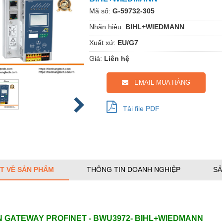
Mã số:
G-59732-305
Nhãn hiệu:
BIHL+WIEDMANN
Xuất xứ:
EU/G7
Giá:
Liên hệ
EMAIL MUA HÀNG
Tải file PDF
ẾT VỀ SẢN PHẨM
THÔNG TIN DOANH NGHIỆP
SẢ
 GATEWAY PROFINET - BWU3972- BIHL+WIEDMANN