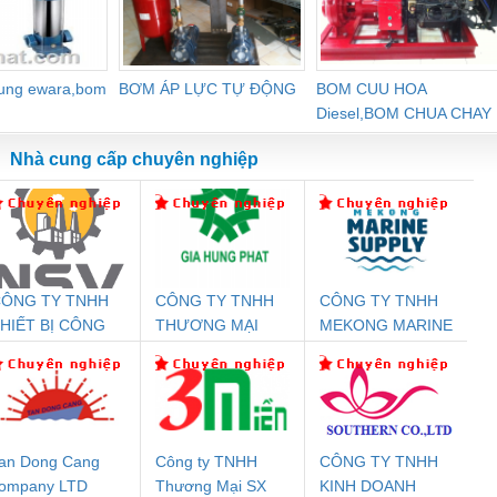
dung ewara,bom
BƠM ÁP LỰC TỰ ĐỘNG
BOM CUU HOA
Diesel,BOM CHUA CHAY
Nhà cung cấp chuyên nghiệp
ÔNG TY TNHH
CÔNG TY TNHH
CÔNG TY TNHH
Đệm An Toàn
Rơ Le An Toàn
Bộ Lặp Tín Hiệu
Rơ
HIẾT BỊ CÔNG
THƯƠNG MẠI
MEKONG MARINE
nix Contact
Phoenix Contact
PROFIBUS Phoenix
Pho
GHIỆP NIHON
DỊCH VỤ KỸ
SUPPLY
PC20-1NO-
PSR-SCP-
Contact PSI-REP-
298
ETSUBI VIỆT
THUẬT ĐIỆN CƠ
24DC-SP -
24UC/ESL4/3X1/1X2/B
PROFIBUS/12MB -
NAM
GIA HƯNG PHÁT
700578
- 2981059
2708863
24DC
an Dong Cang
Công ty TNHH
CÔNG TY TNHH
ompany LTD
Thương Mại SX
KINH DOANH
T
ưu Điện AC
Mô-đun Ắc Quy UPS
Rơ Le An Toàn
Bộ g