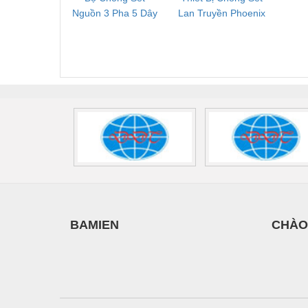
Nguồn 3 Pha 5 Dây
Lan Truyền Phoenix
Công
Phoenix Contact
Contact PLT-SEC-
Phoe
FLT-SEC-P-T1-3S-
T3-230-FM-PT -
QU
440/35-FM -
2907928
UPS/23
2908264
-
BAMIEN
CHÀO