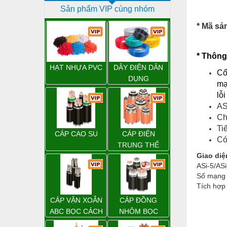
Sản phẩm VIP cùng nhóm
Dịch vụ - Thi công
* Mã sả
Điện công nghiệp
Điện gia dụng
* Thông
Điện Lạnh
HẠT NHỰA PVC
DÂY ĐIỆN DÂN
Cổ
DỤNG
Đóng tàu Thiết bị
mạ
lỗ
Đúc chính xác Thiết bị
AS
Ch
Dụng cụ cầm tay
Ti
CÁP CAO SU
CÁP ĐIỆN
Dụng cụ cắt gọt
Có
TRUNG THẾ
Giao diệ
Dụng cụ điện
ASi-5/ASi
Dụng cụ đo
Số mạng 
Tích hợp 
Gỗ - Trang thiết bị
CÁP VẶN XOẮN
CÁP ĐỒNG
Hàn cắt - Thiết bị
ABC BỌC CÁCH
NHÔM BỌC
ĐIỆN XLPE