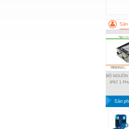
Thiết bị làm sạch
Thiết bị sơn - Sơn
Thiết bị nhà bếp
Sản 
Thiết bị nhiệt
Thiêt bị PCCC
Thiết bị truyền động
Thiết bị văn phòng
Thiết bị viễn thông
BỘ NGUỒN
IP67 1 PH
Thủy lực-Thiết bị
11112-19
EMPARR
Thủy sản - Trang thiết bị
POWER SU
Sản ph
Tự động hoá
PHA
Van - Co các loại
Vật liệu mài mòn