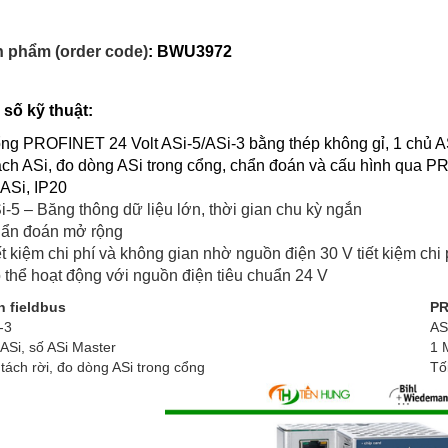
n phẩm (order code)
: BWU3972
 số kỹ thuật:
ng PROFINET 24 Volt ASi-5/ASi-3 bằng thép không gỉ, 1 chủ ASi-5
ch ASi, đo dòng ASi trong cổng, chẩn đoán và cấu hình qua PRO
i ASi, IP20
i-5 – Băng thông dữ liệu lớn, thời gian chu kỳ ngắn
ẩn đoán mở rộng
ết kiệm chi phí và không gian nhờ nguồn điện 30 V tiết kiệm chi 
 thể hoạt động với nguồn điện tiêu chuẩn 24 V
n fieldbus
PR
-3
AS
ASi, số ASi Master
1 
tách rời, đo dòng ASi trong cổng
Tố