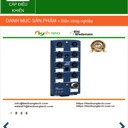
CÁP ĐIỀU
KHIỂN
DANH MỤC SẢN PHẨM
»
Điện công nghiệp