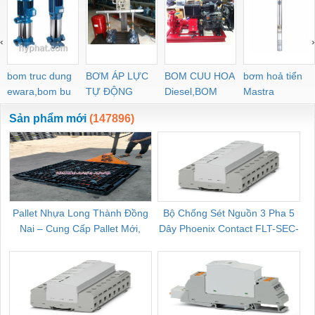
‹
›
bom truc dung
BƠM ÁP LỰC
BOM CUU HOA
bơm hoả tiển
ewara,bom bu
TỰ ĐỘNG
Diesel,BOM
Mastra
ewara
CHUA CHAY
Sản phẩm mới
(147896)
Pallet Nhựa Long Thành Đồng
Bộ Chống Sét Nguồn 3 Pha 5
Nai – Cung Cấp Pallet Mới,
Dây Phoenix Contact FLT-SEC-
C
Pallet Cũ Giá Tốt
P-T1-3S-264/50-FM - 2909589