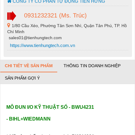
CÔNG TY CỔ PHẦN TỰ ĐỘNG TIẾN HƯNG
0931232321 (Ms. Trúc)
1/80 Cầu Xéo, Phường Tân Sơn Nhì, Quận Tân Phú, TP. Hồ
Chí Minh
sales01@tienhungtech.com
https://www.tienhungtech.com.vn
CHI TIẾT VỀ SẢN PHẨM
THÔNG TIN DOANH NGHIỆP
SẢN PHẨM GỢI Ý
MÔ ĐUN I/O KỸ THUẬT SỐ - BWU4231
- BIHL+WIEDMANN