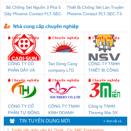
Bộ Chống Sét Nguồn 3 Pha 5
Thiết Bị Chống Sét Lan Truyền
B
Dây Phoenix Contact FLT-SEC-
Phoenix Contact PLT-SEC-T3-
P-T1-3S-440/35-FM - 2908264
230-FM-PT - 2907928
Nhà cung cấp chuyên nghiệp
CÔNG TY CỔ
Tan Dong Cang
CÔNG TY TNHH
PHẦN DÂY VÀ
company LTD
THIẾT BỊ CÔNG
CÁP ĐIỆN
NGHIỆP NIHON
THƯỢNG ĐÌNH
SETSUBI VIỆT
NAM
CÔNG TY CỔ
CÔNG TY TNHH
Công ty TNHH
PHẦN TỰ ĐỘNG
KINH DOANH
Thương Mại SX
TIẾN HƯNG
DỊCH VỤ XNK
Ba Miền
TIN TUYỂN DỤNG MỚI
» Xem tất cả
PHƯƠNG NAM
Tuyển gấp nhân viên Kỹ Thuật - Cty SMC Engineering