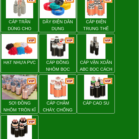
CÁP TRẦN
DÂY ĐIỆN DÂN
CÁP ĐIỆN
DÙNG CHO
DỤNG
TRUNG THẾ
ĐƯỜNG DÂY
TẢI ĐIỆN TRÊN
KHÔNG
HẠT NHỰA PVC
CÁP ĐỒNG
CÁP VẶN XOẮN
NHÔM BỌC
ABC BỌC CÁCH
ĐIỆN XLPE
SỢI ĐỒNG
CÁP CHẬM
CÁP CAO SU
NHÔM TRÒN KĨ
CHÁY, CHỐNG
THUẬT ĐIỆN
CHÁY