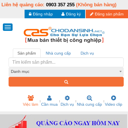
Liên hệ quảng cáo:
0903 357 255
(Không bán hàng)
Đăng nhập
Đăng ký
Đăng sản phẩm
Sản phẩm
Nhà cung cấp
Dịch vụ
Danh mục
Việc làm
Cần mua
Dịch vụ
Nhà cung cấp
Video clip