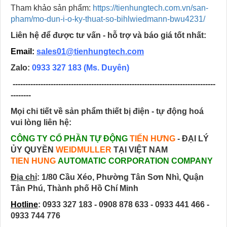
Tham khảo sản phẩm:
https://tienhungtech.com.vn/san-
pham/mo-dun-i-o-ky-thuat-so-bihlwiedmann-bwu4231/
Liên hệ để được tư vấn - hỗ trợ và báo giá tốt nhất:
Email:
sales01@tienhungtech.com
Zalo:
0933 327 183
(Ms. Duyên)
--------------------------------------------------------------------------------
--------
Mọi chi tiết về sản phẩm thiết bị điện - tự động hoá
vui lòng liên hệ:
CÔNG TY CỔ PHẦN TỰ ĐỘNG
TIẾN HƯNG
- ĐẠI LÝ
ỦY QUYỀN
WEIDMULLER
TẠI VIỆT NAM
TIEN HUNG
AUTOMATIC CORPORATION COMPANY
Địa chỉ
:
1/80 Cầu Xéo, Phường Tân Sơn Nhì, Quận
Tân Phú, Thành phố Hồ Chí Minh
Hotline
: 0933 327 183 - 0908 878 633 - 0933 441 466 -
0933 744 776