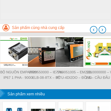
Sản phẩm cùng nhà cung cấp
‹
›
BỘ NGUỒN EMPARRO
2828550000 – IE-SW-
7760051005 – EM220-
1010000000 –
IP67 1 PHA - 9000-
ELB-08-8TX – BỘ
RTU-4DI2DO – ĐỒNG
2.5 – CẦU ĐẤU
11112-1962020 -
CHIA MẠNG 8 CỔNG
HỒ ĐO DÒNG ĐIỆN,
NỐI ĐẤT –
EMPARRO IP67
RJ45 – WEIDMULLER
ĐO ĐIỆN ÁP –
WEIDMULLE
POWER SUPPLY 1-
Sản phẩm xem nhiều
WEIDMULLER
TIENHUNGTE
PHASE