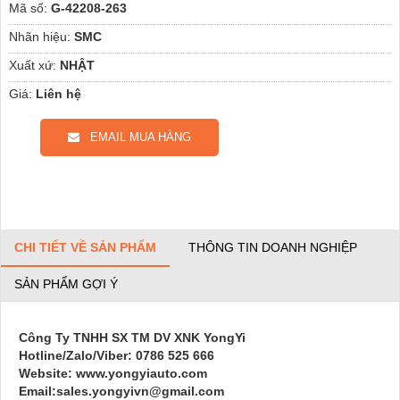
Mã số:
G-42208-263
Nhãn hiệu:
SMC
Xuất xứ:
NHẬT
Giá:
Liên hệ
EMAIL MUA HÀNG
CHI TIẾT VỀ SẢN PHẨM
THÔNG TIN DOANH NGHIỆP
SẢN PHẨM GỢI Ý
Công Ty TNHH SX TM DV XNK YongYi
Hotline/Zalo/Viber: 0786 525 666
Website: www.yongyiauto.com
Email:sales.yongyivn@gmail.com