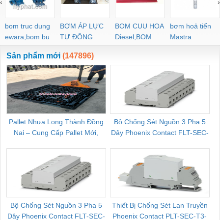
‹
›
POC-C PL-C
bom truc dung
BƠM ÁP LỰC
BOM CUU HOA
bơm hoả tiển
ewara,bom bu
TỰ ĐỘNG
Diesel,BOM
Mastra
ewara
CHUA CHAY
Sản phẩm mới
(147896)
Pallet Nhựa Long Thành Đồng
Bộ Chống Sét Nguồn 3 Pha 5
Nai – Cung Cấp Pallet Mới,
Dây Phoenix Contact FLT-SEC-
C
Pallet Cũ Giá Tốt
P-T1-3S-264/50-FM - 2909589
Bộ Chống Sét Nguồn 3 Pha 5
Thiết Bị Chống Sét Lan Truyền
B
Dây Phoenix Contact FLT-SEC-
Phoenix Contact PLT-SEC-T3-