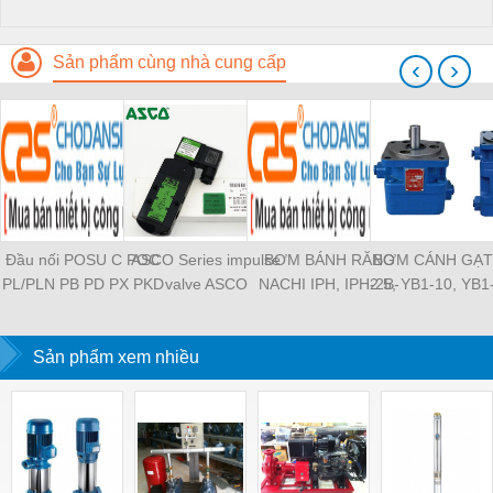
Sản phẩm cùng nhà cung cấp
‹
›
Đầu nối POSU C POC
ASCO Series impulse
BƠM BÁNH RĂNG
BƠM CÁNH GẠT
PL/PLN PB PD PX PKD
valve ASCO
NACHI IPH, IPH-2B-
2.5, YB1-10, YB1
PH PH2 PH3 PCF PLL
SCG353A043 ASCO
6.5-11, IPH-5B-40-21,
YB1-40/12.5, 
PLF PMF PTL SL SS
SCG353A044 ASCO
IPH-2A-5-11, IPH-5A-
100/16 YB1-40
SCA SAFS SASF HVFS
Sản phẩm xem nhiều
SCG353A047 ASCO
50, IPH-3A-13-LT-20,
YB1-16/12 YB1-
HVSF PU PV PE PY
SCG353A050 ASCO
IPH-5B-50-LT-11, IPH-
YB1-40/12 YB1-
PM PLM PZA PK PA
SCG353A051 ASCO
4A-32-LT-20, IPH-6B-
HVFF PLJ PYJ PP PG
SXE353.060
100-L-11, IPH-5A-40-
PEG PW PGJ PPGJ
11
PYJW SL-C PC-C