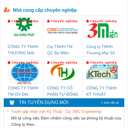
P-T1-3S-440/35-FM - 2908264
230-FM-PT - 2907928
Nhà cung cấp chuyên nghiệp
CÔNG TY TNHH
Cty TNHH TM
Công ty TNHH
THƯƠNG MẠI
QC Ba Miền
Thương Mại SX
DỊCH VỤ KỸ
Ba Miền
THUẬT ĐIỆN CƠ
GIA HƯNG PHÁT
CONG TY TNHH
CÔNG TY CỔ
CÔNG TY TNHH
TM-DV DAI
PHẦN TỰ ĐỘNG
KỸ THUẬT
DONG THANH
TIẾN HƯNG
KTECH VIỆT
TIN TUYỂN DỤNG MỚI
» Xem tất cả
NAM
Tuyển gấp nhân viên Kỹ Thuật - Cty SMC Engineering
Mô tả công việc Đảm nhiệm công việc tại phòng kỹ thuật của
Công ty theo...