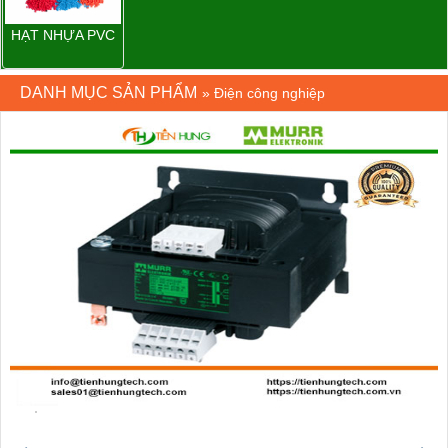
HẠT NHỰA PVC
DANH MỤC SẢN PHẨM
»
Điện công nghiệp