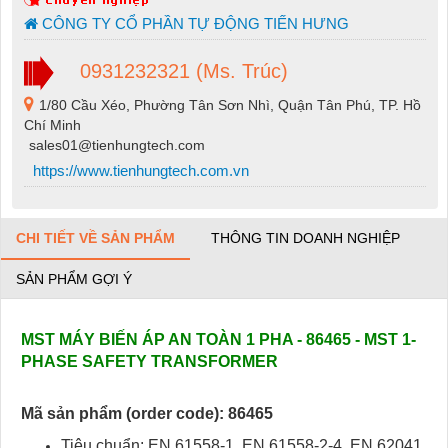
CÔNG TY CỔ PHẦN TỰ ĐỘNG TIẾN HƯNG
0931232321 (Ms. Trúc)
1/80 Cầu Xéo, Phường Tân Sơn Nhì, Quận Tân Phú, TP. Hồ
Chí Minh
sales01@tienhungtech.com
https://www.tienhungtech.com.vn
CHI TIẾT VỀ SẢN PHẨM
THÔNG TIN DOANH NGHIỆP
SẢN PHẨM GỢI Ý
MST MÁY BIẾN ÁP AN TOÀN 1 PHA - 86465 - MST 1-
PHASE SAFETY TRANSFORMER
Mã sản phẩm (order code): 86465
Tiêu chuẩn: EN 61558-1, EN 61558-2-4, EN 62041