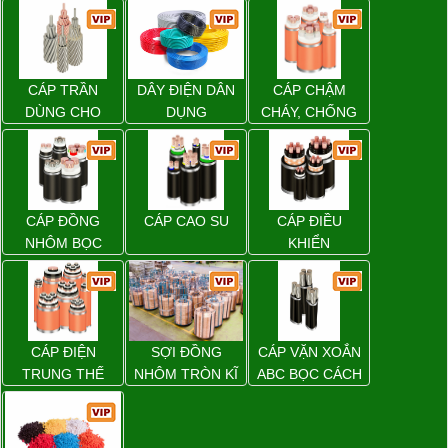
CÁP TRẦN
DÂY ĐIỆN DÂN
CÁP CHẬM
DÙNG CHO
DỤNG
CHÁY, CHỐNG
ĐƯỜNG DÂY
CHÁY
TẢI ĐIỆN TRÊN
KHÔNG
CÁP ĐỒNG
CÁP CAO SU
CÁP ĐIỀU
NHÔM BỌC
KHIỂN
CÁP ĐIỆN
SỢI ĐỒNG
CÁP VẶN XOẮN
TRUNG THẾ
NHÔM TRÒN KĨ
ABC BỌC CÁCH
THUẬT ĐIỆN
ĐIỆN XLPE