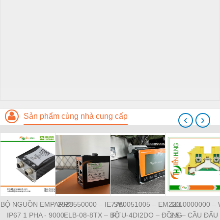
Sản phẩm cùng nhà cung cấp
‹
›
BỘ NGUỒN EMPARRO
2828550000 – IE-SW-
7760051005 – EM220-
1010000000 –
IP67 1 PHA - 9000-
ELB-08-8TX – BỘ
RTU-4DI2DO – ĐỒNG
2.5 – CẦU ĐẤU