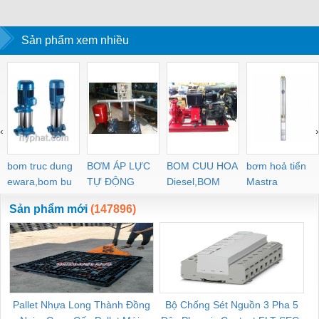
11112-1962020 -
CHIA MẠNG 8 CỔNG
HỒ ĐO DÒNG ĐIỆN,
NỐI ĐẤT –
EMPARRO IP67
RJ45 – WEIDMULLER
ĐO ĐIỆN ÁP –
WEIDMULLE
POWER SUPPLY 1-
Sản phẩm xem nhiều
WEIDMULLER
TIENHUNGTE
PHASE
‹
›
bom truc dung
BƠM ÁP LỰC
BOM CUU HOA
bơm hoả tiển
ewara,bom bu
TỰ ĐỘNG
Diesel,BOM
Mastra
ewara
CHUA CHAY
Sản phẩm mới
(147896)
Pallet Nhựa Long Thành Đồng
Bộ Chống Sét Nguồn 3 Pha 5