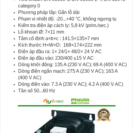
category 0
Phương pháp lắp: Gắn lỗ dài
Phạm vi nhiệt độ: -20...+40 °C, không ngưng tụ
Kiểm tra điện áp cách ly: 5,8 kV (prim./sec.)
Lỗ khoan Ø: 7×11 mm
Tâm cố định a×b×c : 141.5×135×7 mm
Kích thước H×W×D: 168×174×222 mm
Điện áp đầu ra: 1× 24/1× 48/2× 24 V AC
Điện áp đầu vào: 230/400 ±15 V AC
Dòng khởi động: 135 A (230 V AC); 69 A (400 V AC)
Dòng điện ngắn mạch: 275 A (230 V AC); 163 A
(400 V AC)
Dòng điện vào: 7.3 A (230 V AC); 4.2 A (400 V AC)
Tần số 50...60 Hz