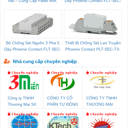
Nai – Cung Cấp Pallet Mới,
Dây Phoenix Contact FLT-SEC-
C
Pallet Cũ Giá Tốt
P-T1-3S-264/50-FM - 2909589
Bộ Chống Sét Nguồn 3 Pha 5
Thiết Bị Chống Sét Lan Truyền
B
Dây Phoenix Contact FLT-SEC-
Phoenix Contact PLT-SEC-T3-
P-T1-3S-440/35-FM - 2908264
230-FM-PT - 2907928
Nhà cung cấp chuyên nghiệp
Công ty TNHH
CÔNG TY CỔ
CÔNG TY TNHH
Thương Mại SX
PHẦN TỰ ĐỘNG
THƯƠNG MẠI
Ba Miền
TIẾN HƯNG
THIÊN ÂN VIỆT
NAM