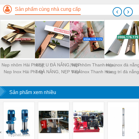
Sản phẩm cùng nhà cung cấp
‹
›
Nẹp nhôm Hải Phòng,
NẸP U ĐÀ NẴNG, NẸP
Nẹp nhôm Thanh Hóa,
nẹp inox đà nẵn
Nẹp Inox Hải Phòng
T ĐÀ NẴNG, NẸP V ĐÀ
Nẹp Inox Thanh Hóa,
trang trí đà nẵn
NẴNG
Nẹp Trang Trí Thanh
nhôm đà nẵ
Hóa
Sản phẩm xem nhiều
‹
›