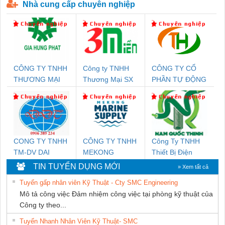
Nhà cung cấp chuyên nghiệp
CÔNG TY TNHH
Công ty TNHH
CÔNG TY CỔ
THƯƠNG MẠI
Thương Mại SX
PHẦN TỰ ĐỘNG
DỊCH VỤ KỸ
Ba Miền
TIẾN HƯNG
THUẬT ĐIỆN CƠ
GIA HƯNG PHÁT
CONG TY TNHH
CÔNG TY TNHH
Công Ty TNHH
TM-DV DAI
MEKONG
Thiết Bị Điện
DONG THANH
MARINE
Nam Quốc Thịnh
TIN TUYỂN DỤNG MỚI
» Xem tất cả
SUPPLY
Tuyển gấp nhân viên Kỹ Thuật - Cty SMC Engineering
Mô tả công việc Đảm nhiệm công việc tại phòng kỹ thuật của
Công ty theo...
Tuyển Nhanh Nhân Viên Kỹ Thuật- SMC