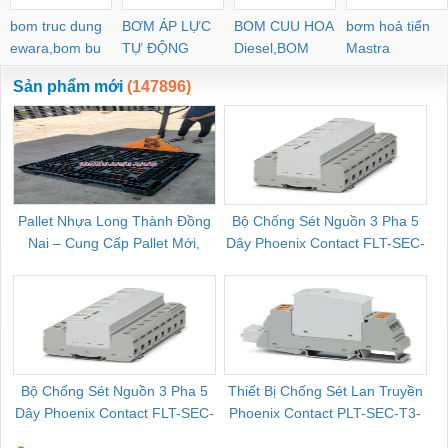
bom truc dung
BƠM ÁP LỰC
BOM CUU HOA
bơm hoả tiển
ewara,bom bu
TỰ ĐỘNG
Diesel,BOM
Mastra
ewara
CHUA CHAY
Sản phẩm mới
(147896)
Pallet Nhựa Long Thành Đồng
Bộ Chống Sét Nguồn 3 Pha 5
Nai – Cung Cấp Pallet Mới,
Dây Phoenix Contact FLT-SEC-
C
Pallet Cũ Giá Tốt
P-T1-3S-264/50-FM - 2909589
Bộ Chống Sét Nguồn 3 Pha 5
Thiết Bị Chống Sét Lan Truyền
B
Dây Phoenix Contact FLT-SEC-
Phoenix Contact PLT-SEC-T3-
P-T1-3S-440/35-FM - 2908264
230-FM-PT - 2907928