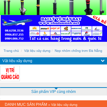
Trang chủ
Vật liệu xây dựng
Nẹp nhôm chống trơn Đà Nẵng
Vật liệu xây dựng
Sản phẩm VIP cùng nhóm
DANH MỤC SẢN PHẨM
»
Vật liệu xây dựng