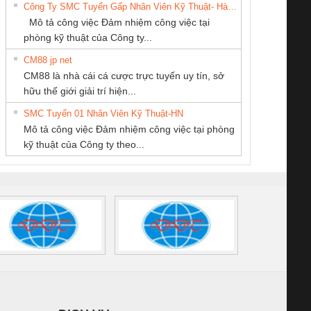
Công Ty SMC Tuyển Gấp Nhân Viên Kỹ Thuật- Hà Nội
SETSUBI VIỆT
PHƯƠNG NAM
SCP-
1K5 L (2433950000)
(2008130000)
(28
Mô tả công việc Đảm nhiệm công việc tại
NAM
/FSP/2X1/1X2
phòng kỹ thuật của Công ty...
CM88 jp net
CÔNG TY TNHH
Cty TNHH TM QC
CÔNG TY CỔ
CM88 là nhà cái cá cược trực tuyến uy tín, sở
MEKONG MARINE
Ba Miền
PHẦN DÂY VÀ
iám sát chuỗi
Bộ chỉnh lưu nguồn
Nẹp nhôm chống
Bộ c
hữu thế giới giải trí hiện...
SUPPLY
CÁP ĐIỆN
tấm pin
điện TRANSCLINIC
trơn Đà Nẵng
giám 
THƯỢNG ĐÌNH
SMC Tuyển 01 Nhân Viên Kỹ Thuật-HN
SCLINIC 16I+
BKE 1K5.4
Sola
Mô tả công việc Đảm nhiệm công việc tại phòng
 (2502520000)
(7791400879)2. Giá
TRAN
kỹ thuật của Công ty theo...
1K5.4