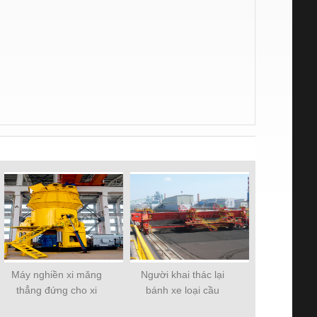
Máy nghiền xi măng
Người khai thác lại
thẳng đứng cho xi
bánh xe loại cầu
măng