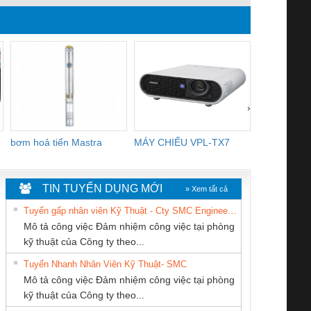
›
bơm hoả tiển Mastra
MÁY CHIẾU VPL-TX7
BOM DINH
WHITE
TIN TUYỂN DỤNG MỚI
» Xem tất cả
Tuyển gấp nhân viên Kỹ Thuật - Cty SMC Engineering
Mô tả công việc Đảm nhiệm công việc tại phòng
kỹ thuật của Công ty theo...
Tuyển Nhanh Nhân Viên Kỹ Thuật- SMC
CÔNG TY TNHH
CÔNG TY CỔ
CÔNG TY TNHH
 Le An Toàn
Bộ giám sát chuỗi
Bộ giám sát dòng
Bộ ng
Mô tả công việc Đảm nhiệm công việc tại phòng
THIẾT BỊ CÔNG
PHẦN TỰ ĐỘNG
KINH DOANH
enix Contact
tấm pin
điện chuỗi
ray W
kỹ thuật của Công ty theo...
NGHIỆP NIHON
TIẾN HƯNG
DỊCH VỤ XNK
6960 – PSR-
TRANSCLINIC 16I+
TRANSCLINIC 16I+
BAS 