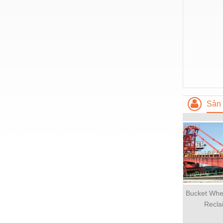
Hóa chất-Trang thiết bị
Kệ công nghiệp
Khí nén - Thiết bị
Khuôn mẫu - Phụ tùng
Lọc công nghiệp
Máy công cụ - Phụ tùng
Sản 
Mỏ - Trang thiết bị
Mô tơ - Hộp số
Môi trường - Thiết bị
Nâng hạ - Trang thiết bị
Nội - Ngoại thất - văn phòng
Bucket Whe
Nồi hơi - Trang thiết bị
Recla
Nông nghiệp - Thiết bị