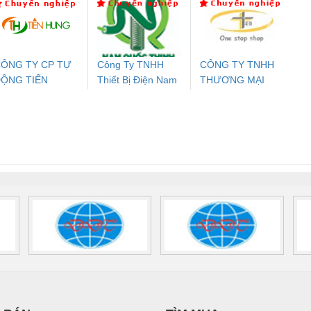
24DC-SP -
24UC/ESL4/3X1/1X2/B
PROFIBUS/12MB -
700578
- 2981059
2708863
24DC
ÔNG TY CP TỰ
Công Ty TNHH
CÔNG TY TNHH
ỘNG TIẾN
Thiết Bị Điện Nam
THƯƠNG MẠI
ưu Điện AC
Mô-đun Ắc Quy UPS
Rơ Le An Toàn
Bộ g
HƯNG
Quốc Thịnh
THIÊN ÂN VIỆT
 Suất Cao
Phoenix Contact
Phoenix Contact
NAM
nix Contact
QUINT-HP-
2981059 – PSR-
TRAN
INT-HP-
BAT/PB/48DC/7.0AH/PT
SCP-
1K5 H
0AC/2.5KVA/PT
- 1133819
24UC/ESL4/3X1/1X2/B
 1136815