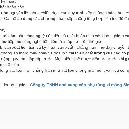
 kỹ thuật
nhất hoàn hảo
 trộn nguyên liệu theo chiều dọc, các quy trình xếp chồng khác nhau c
u. Có thể áp dụng các phương pháp xếp chồng tổng hợp liên tục để đảm
.
 cậy
 tôi đảm bảo công nghệ tiên tiến và thiết bị ổn định với kinh nghiệm v
như tiếp thu công nghệ tiên tiến từ khắp nơi trên thế giới.
 bị sản xuất tiên tiến và kỹ thuật sản xuất - chẳng hạn như dây chuyền 
chống ăn mòn; máy phay và doa lớn cải thiện chất lượng của các bộ p
động quy trình lắp ráp trước. Mọi thiết bị sẽ được kiểm tra trước khi
n chế biến.
ụng vật liệu mới, chẳng hạn như vật liệu chống mài mòn, vật liệu com
 doanh nghiệp:
Công ty TNHH nhà cung cấp phụ tùng xi măng Si