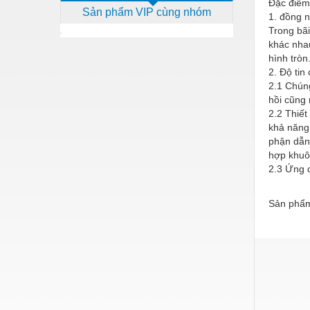
Đặc điểm
Sản phẩm VIP cùng nhóm
Dịch vụ - Thi công
1. đồng 
Trong bãi
Điện công nghiệp
khác nha
hình tròn
Điện gia dụng
2. Độ tin
2.1 Chúng
Điện Lạnh
hồi cũng 
2.2 Thiết
Đóng tàu Thiết bị
khả năng 
Đúc chính xác Thiết bị
phận dẫn 
hợp khuô
Dụng cụ cầm tay
2.3 Ứng d
Dụng cụ cắt gọt
Sản phẩm
Dụng cụ điện
Dụng cụ đo
Gỗ - Trang thiết bị
Hàn cắt - Thiết bị