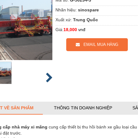
Nhãn hiệu:
sinospare
Xuất xứ:
Trung Quốc
Giá:
18,000
vnđ
EMAIL MUA HÀNG
ẾT VỀ SẢN PHẨM
THÔNG TIN DOANH NGHIỆP
SẢ
g cấp nhà máy xi măng
cung cấp thiết bị thu hồi bánh xe gầu loại cầu 
i đặt trước.