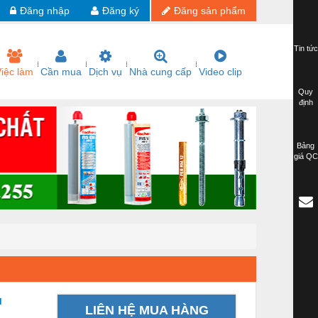
Đăng nhập
Đăng ký
Đăng sản phẩm
Tin tức
iệc làm
Cần mua
Dịch vụ
Nhà cung cấp
Video clip
Quy
định
Bảng
giá QC
u
LIÊN HỆ MUA HÀNG