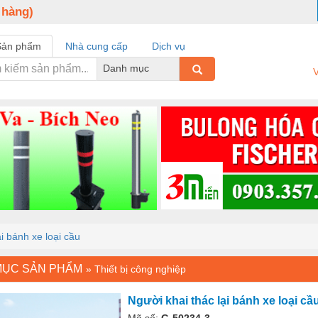
 hàng)
Sản phẩm
Nhà cung cấp
Dịch vụ
Danh mục
V
i bánh xe loại cầu
MỤC SẢN PHẨM
»
Thiết bị công nghiệp
Người khai thác lại bánh xe loại cầ
Mã số:
G-50234-3