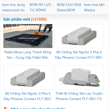
bom truc dung
BƠM ÁP LỰC
BOM CUU HOA
bơm hoả tiển
ewara,bom bu
TỰ ĐỘNG
Diesel,BOM
Mastra
ewara
CHUA CHAY
Sản phẩm mới
(147896)
Pallet Nhựa Long Thành Đồng
Bộ Chống Sét Nguồn 3 Pha 5
Nai – Cung Cấp Pallet Mới,
Dây Phoenix Contact FLT-SEC-
C
Pallet Cũ Giá Tốt
P-T1-3S-264/50-FM - 2909589
Bộ Chống Sét Nguồn 3 Pha 5
Thiết Bị Chống Sét Lan Truyền
B
Dây Phoenix Contact FLT-SEC-
Phoenix Contact PLT-SEC-T3-
P-T1-3S-440/35-FM - 2908264
230-FM-PT - 2907928