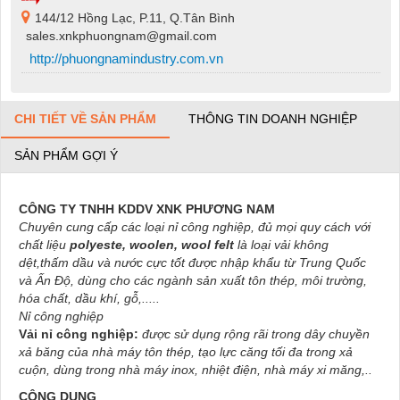
144/12 Hồng Lạc, P.11, Q.Tân Bình
sales.xnkphuongnam@gmail.com
http://phuongnamindustry.com.vn
CHI TIẾT VỀ SẢN PHẨM
THÔNG TIN DOANH NGHIỆP
SẢN PHẨM GỢI Ý
CÔNG TY TNHH KDDV XNK PHƯƠNG NAM
Chuyên cung cấp các loại nỉ công nghiệp, đủ mọi quy cách với
chất liệu
polyeste, woolen, wool felt
là loại vải không
dệt,thấm dầu và nước cực tốt được nhập khẩu từ Trung Quốc
và Ấn Độ, dùng cho các ngành sản xuất tôn thép, môi trường,
hóa chất, dầu khí, gỗ,.....
Nỉ công nghiệp
Vải nỉ công nghiệp:
được sử dụng rộng rãi trong dây chuyền
xả băng của nhà máy tôn thép, tạo lực căng tối đa trong xả
cuộn, dùng trong nhà máy inox, nhiệt điện, nhà máy xi măng,..
CÔNG DỤNG