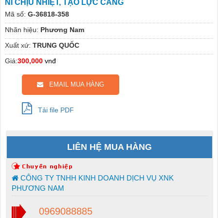
NỈ CHỊU NHIỆT, TẠO LỰC CĂNG
Mã số:
G-36818-358
Nhãn hiệu:
Phương Nam
Xuất xứ:
TRUNG QUỐC
Giá:
300,000
vnđ
EMAIL MUA HÀNG
Tải file PDF
LIÊN HỆ MUA HÀNG
CÔNG TY TNHH KINH DOANH DỊCH VỤ XNK
PHƯƠNG NAM
0969088885