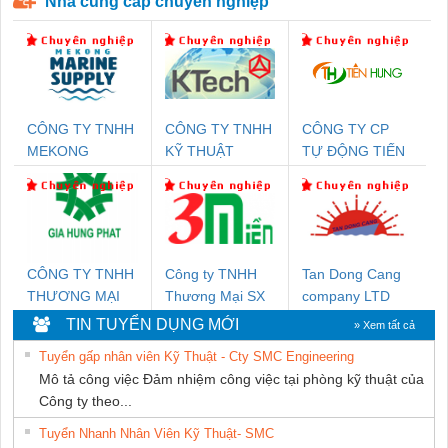
Nhà cung cấp chuyên nghiệp
CÔNG TY TNHH
CÔNG TY TNHH
CÔNG TY CP
MEKONG
KỸ THUẬT
TỰ ĐỘNG TIẾN
MARINE SUPPLY
KTECH VIỆT
HƯNG
NAM
CÔNG TY TNHH
Công ty TNHH
Tan Dong Cang
THƯƠNG MẠI
Thương Mại SX
company LTD
DỊCH VỤ KỸ
Ba Miền
TIN TUYỂN DỤNG MỚI
» Xem tất cả
THUẬT ĐIỆN CƠ
Tuyển gấp nhân viên Kỹ Thuật - Cty SMC Engineering
GIA HƯNG PHÁT
Mô tả công việc Đảm nhiệm công việc tại phòng kỹ thuật của
Công ty theo...
Tuyển Nhanh Nhân Viên Kỹ Thuật- SMC