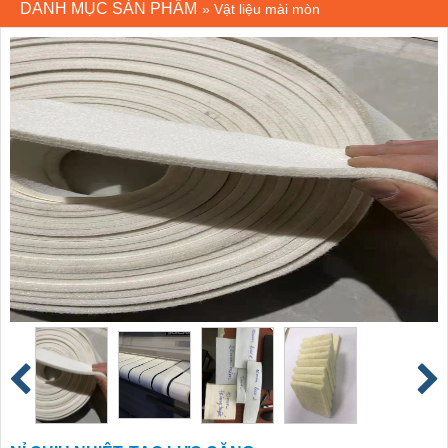
DANH MỤC SẢN PHẨM
»
Vật liệu mài mòn