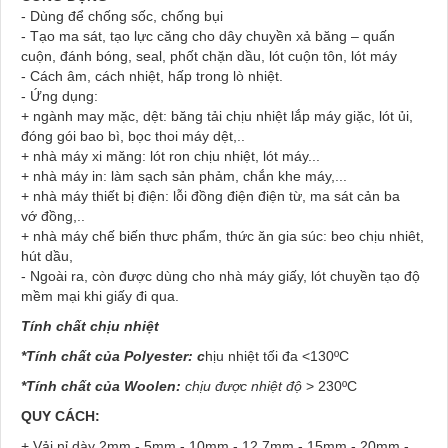
- Dùng để chống sốc, chống bụi
- Tạo ma sát, tạo lực căng cho dây chuyền xả băng – quấn
cuộn, đánh bóng, seal, phốt chặn dầu, lót cuộn tôn, lót máy
- Cách âm, cách nhiệt, hấp trong lò nhiệt.
- Ứng dụng:
+ ngành may mặc, dệt: băng tải chịu nhiệt lắp máy giặc, lót ủi,
đóng gói bao bì, bọc thoi máy dệt,..
+ nhà máy xi măng: lót ron chịu nhiệt, lót máy...
+ nhà máy in: làm sạch sản phảm, chắn khe máy,...
+ nhà máy thiết bị điện: lỗi đồng điện điện từ, ma sát cản ba
vớ đồng,..
+ nhà máy chế biến thưc phẩm, thức ăn gia súc: beo chịu nhiêt,
hút dầu,
- Ngoài ra, còn được dùng cho nhà máy giấy, lót chuyền tạo độ
mềm mại khi giấy đi qua.
Tính chất chịu nhiệt
*Tính chất của Polyester: c
hịu nhiệt tối đa <130ºC
*Tính chất của Woolen:
chịu được nhiệt độ
> 230ºC
QUY CÁCH:
+ Vải nỉ dày
2mm - 5mm - 10mm - 12,7mm - 15mm - 20mm -