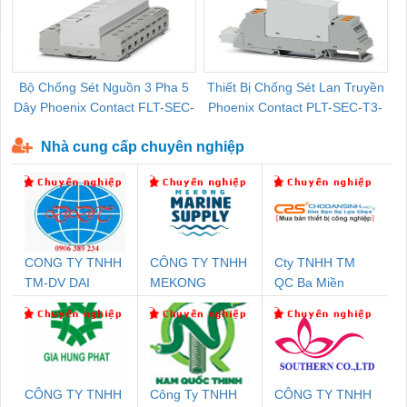
Bộ Chống Sét Nguồn 3 Pha 5
Thiết Bị Chống Sét Lan Truyền
B
Dây Phoenix Contact FLT-SEC-
Phoenix Contact PLT-SEC-T3-
P-T1-3S-440/35-FM - 2908264
230-FM-PT - 2907928
Nhà cung cấp chuyên nghiệp
CONG TY TNHH
CÔNG TY TNHH
Cty TNHH TM
TM-DV DAI
MEKONG
QC Ba Miền
DONG THANH
MARINE
SUPPLY
CÔNG TY TNHH
Công Ty TNHH
CÔNG TY TNHH