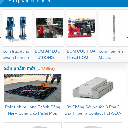
Sản phẩm xem nhiều
‹
›
bom truc dung
BƠM ÁP LỰC
BOM CUU HOA
bơm hoả tiển
ewara,bom bu
TỰ ĐỘNG
Diesel,BOM
Mastra
ewara
CHUA CHAY
Sản phẩm mới
(147896)
Pallet Nhựa Long Thành Đồng
Bộ Chống Sét Nguồn 3 Pha 5
Nai – Cung Cấp Pallet Mới,
Dây Phoenix Contact FLT-SEC-
C
Pallet Cũ Giá Tốt
P-T1-3S-264/50-FM - 2909589