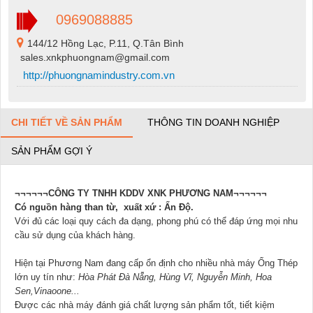
0969088885
144/12 Hồng Lạc, P.11, Q.Tân Bình
sales.xnkphuongnam@gmail.com
http://phuongnamindustry.com.vn
CHI TIẾT VỀ SẢN PHẨM
THÔNG TIN DOANH NGHIỆP
SẢN PHẨM GỢI Ý
¬¬¬¬¬¬CÔNG TY TNHH KDDV XNK PHƯƠNG NAM¬¬¬¬¬¬
Có nguồn hàng than từ, xuất xứ : Ấn Độ.
Với đủ các loại quy cách đa dạng, phong phú có thể đáp ứng mọi nhu
cầu sử dụng của khách hàng.
Hiện tại Phương Nam đang cấp ổn định cho nhiều nhà máy Ống Thép
lớn uy tín như:
Hòa Phát Đà Nẵng, Hùng Vĩ, Nguyễn Minh, Hoa
Sen,Vinaoone...
Được các nhà máy đánh giá chất lượng sản phẩm tốt, tiết kiệm