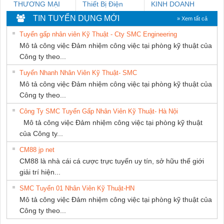
THƯƠNG MẠI
Thiết Bị Điện
KINH DOANH
DỊCH VỤ KỸ
Nam Quốc Thịnh
DỊCH VỤ XNK
TIN TUYỂN DỤNG MỚI
» Xem tất cả
THUẬT ĐIỆN CƠ
PHƯƠNG NAM
Tuyển gấp nhân viên Kỹ Thuật - Cty SMC Engineering
GIA HƯNG PHÁT
Mô tả công việc Đảm nhiệm công việc tại phòng kỹ thuật của
Công ty theo...
Tuyển Nhanh Nhân Viên Kỹ Thuật- SMC
Mô tả công việc Đảm nhiệm công việc tại phòng kỹ thuật của
Công ty theo...
Công Ty SMC Tuyển Gấp Nhân Viên Kỹ Thuật- Hà Nội
Mô tả công việc Đảm nhiệm công việc tại phòng kỹ thuật
của Công ty...
CM88 jp net
CM88 là nhà cái cá cược trực tuyến uy tín, sở hữu thế giới
giải trí hiện...
SMC Tuyển 01 Nhân Viên Kỹ Thuật-HN
Mô tả công việc Đảm nhiệm công việc tại phòng kỹ thuật của
Công ty theo...