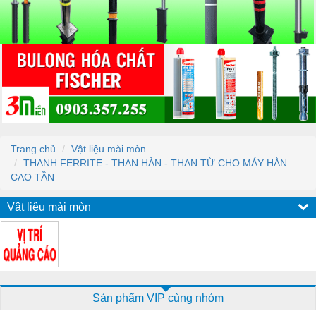
Trang chủ
Vật liệu mài mòn
THANH FERRITE - THAN HÀN - THAN TỪ CHO MÁY HÀN
CAO TẦN
Vật liệu mài mòn
Sản phẩm VIP cùng nhóm