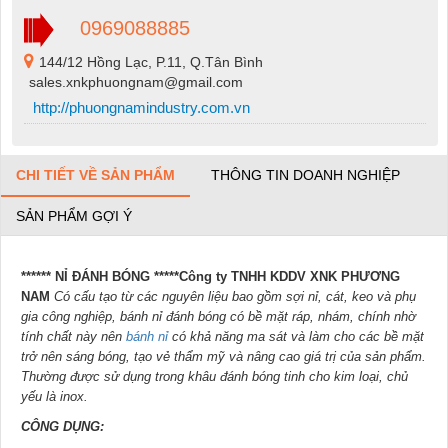
0969088885
144/12 Hồng Lạc, P.11, Q.Tân Bình
sales.xnkphuongnam@gmail.com
http://phuongnamindustry.com.vn
CHI TIẾT VỀ SẢN PHẨM
THÔNG TIN DOANH NGHIỆP
SẢN PHẨM GỢI Ý
****** NỈ ĐÁNH BÓNG ***
**Công ty TNHH KDDV XNK PHƯƠNG
NAM
Có cấu tạo từ các nguyên liệu bao gồm sợi nỉ, cát, keo và phụ
gia công nghiệp, bánh nỉ đánh bóng có bề mặt ráp, nhám, chính nhờ
tính chất này nên
bánh nỉ
có khả năng ma sát và làm cho các bề mặt
trở nên sáng bóng, tạo vẻ thẩm mỹ và nâng cao giá trị của sản phẩm.
Thường được sử dụng trong khâu đánh bóng tinh cho kim loại, chủ
yếu là inox.
CÔNG DỤNG: