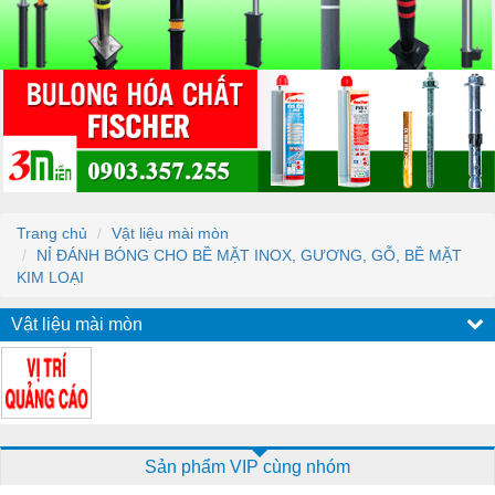
Trang chủ
Vật liệu mài mòn
NỈ ĐÁNH BÓNG CHO BỀ MẶT INOX, GƯƠNG, GỖ, BỀ MẶT
KIM LOẠI
Vật liệu mài mòn
Sản phẩm VIP cùng nhóm