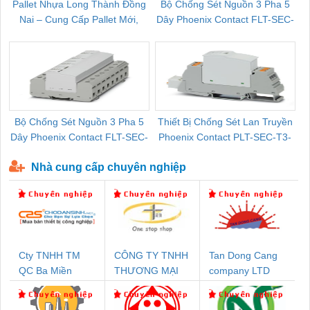
Pallet Nhựa Long Thành Đồng
Bộ Chống Sét Nguồn 3 Pha 5
Nai – Cung Cấp Pallet Mới,
Dây Phoenix Contact FLT-SEC-
C
Pallet Cũ Giá Tốt
P-T1-3S-264/50-FM - 2909589
Bộ Chống Sét Nguồn 3 Pha 5
Thiết Bị Chống Sét Lan Truyền
B
Dây Phoenix Contact FLT-SEC-
Phoenix Contact PLT-SEC-T3-
P-T1-3S-440/35-FM - 2908264
230-FM-PT - 2907928
Nhà cung cấp chuyên nghiệp
Cty TNHH TM
CÔNG TY TNHH
Tan Dong Cang
QC Ba Miền
THƯƠNG MẠI
company LTD
THIÊN ÂN VIỆT
NAM