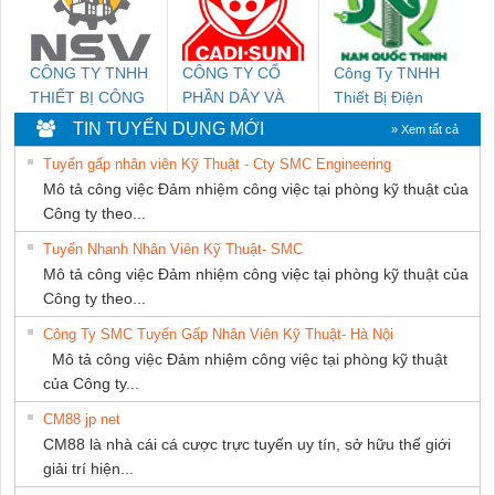
CÔNG TY TNHH
CÔNG TY CỔ
Công Ty TNHH
THIẾT BỊ CÔNG
PHẦN DÂY VÀ
Thiết Bị Điện
NGHIỆP NIHON
CÁP ĐIỆN
Nam Quốc Thịnh
TIN TUYỂN DỤNG MỚI
» Xem tất cả
SETSUBI VIỆT
THƯỢNG ĐÌNH
Tuyển gấp nhân viên Kỹ Thuật - Cty SMC Engineering
NAM
Mô tả công việc Đảm nhiệm công việc tại phòng kỹ thuật của
Công ty theo...
Tuyển Nhanh Nhân Viên Kỹ Thuật- SMC
Mô tả công việc Đảm nhiệm công việc tại phòng kỹ thuật của
Công ty theo...
Công Ty SMC Tuyển Gấp Nhân Viên Kỹ Thuật- Hà Nội
Mô tả công việc Đảm nhiệm công việc tại phòng kỹ thuật
của Công ty...
CM88 jp net
CM88 là nhà cái cá cược trực tuyến uy tín, sở hữu thế giới
giải trí hiện...