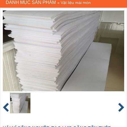
DANH MỤC SẢN PHẨM
»
Vật liệu mài mòn