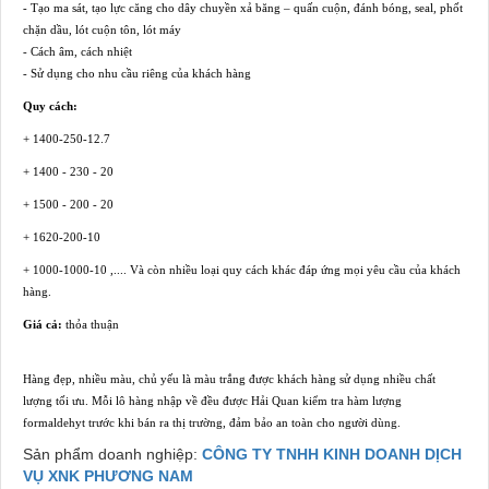
- Tạo ma sát, tạo lực căng cho dây chuyền xả băng – quấn cuộn, đánh bóng, seal, phốt
chặn dầu, lót cuộn tôn, lót máy
- Cách âm, cách nhiệt
- Sử dụng cho nhu cầu riêng của khách hàng
Quy cách:
+ 1400-250-12.7
+ 1400 - 230 - 20
+ 1500 - 200 - 20
+ 1620-200-10
+ 1000-1000-10 ,.... Và còn nhiều loại quy cách khác đáp ứng mọi yêu cầu của khách
hàng.
Giá cả:
thỏa thuận
Hàng đẹp, nhiều màu, chủ yếu là màu trắng được khách hàng sử dụng nhiều chất
lượng tối ưu. Mỗi lô hàng nhập về đều được Hải Quan kiểm tra hàm lượng
formaldehyt trước khi bán ra thị trường, đảm bảo an toàn cho người dùng.
Sản phẩm doanh nghiệp:
CÔNG TY TNHH KINH DOANH DỊCH
VỤ XNK PHƯƠNG NAM