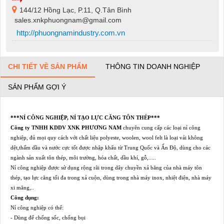
144/12 Hồng Lạc, P.11, Q.Tân Bình
sales.xnkphuongnam@gmail.com
http://phuongnamindustry.com.vn
CHI TIẾT VỀ SẢN PHẨM
THÔNG TIN DOANH NGHIỆP
SẢN PHẨM GỢI Ý
***NỈ CÔNG NGHIỆP, NỈ TẠO LỰC CĂNG TÔN THÉP***
Công ty TNHH KDDV XNK PHƯƠNG NAM
chuyên cung cấp các loại nỉ công
nghiệp, đủ mọi quy cách với chất liệu polyeste, woolen, wool felt là loại vải không
dệt,thấm dầu và nước cực tốt được nhập khẩu từ Trung Quốc và Ấn Độ, dùng cho các
ngành sản xuất tôn thép, môi trường, hóa chất, dầu khí, gỗ,.....
Nỉ công nghiệp được sử dụng rộng rãi trong dây chuyền xả băng của nhà máy tôn
thép, tạo lực căng tối đa trong xả cu
ộn, dùng trong nhà máy inox, nhiệt điện, nhà máy
xi măng,..
Công dụng:
Nỉ công nghiệp có thể:
- Dùng để chống sốc, chống bụi