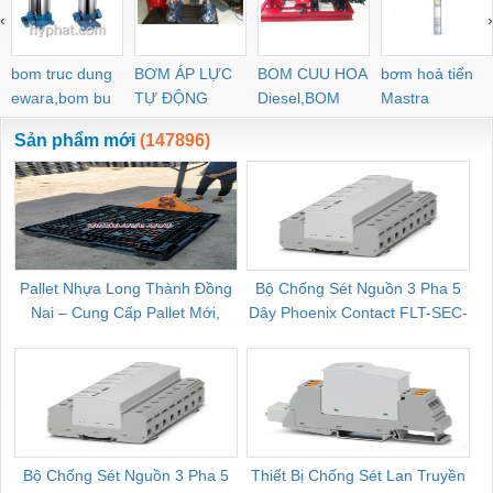
‹
›
bom truc dung
BƠM ÁP LỰC
BOM CUU HOA
bơm hoả tiển
ewara,bom bu
TỰ ĐỘNG
Diesel,BOM
Mastra
ewara
CHUA CHAY
Sản phẩm mới
(147896)
Pallet Nhựa Long Thành Đồng
Bộ Chống Sét Nguồn 3 Pha 5
Nai – Cung Cấp Pallet Mới,
Dây Phoenix Contact FLT-SEC-
C
Pallet Cũ Giá Tốt
P-T1-3S-264/50-FM - 2909589
Bộ Chống Sét Nguồn 3 Pha 5
Thiết Bị Chống Sét Lan Truyền
B