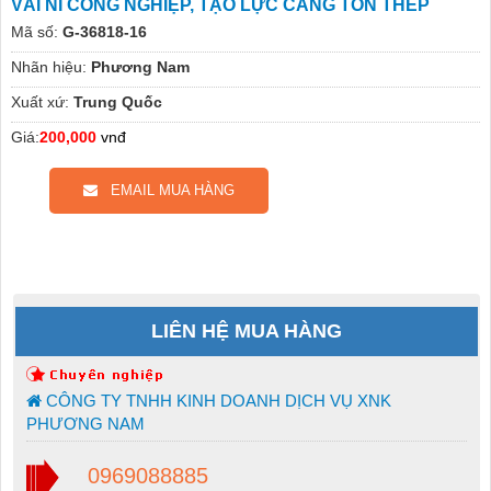
VẢI NỈ CÔNG NGHIỆP, TẠO LỰC CĂNG TÔN THÉP
Mã số:
G-36818-16
Nhãn hiệu:
Phương Nam
Xuất xứ:
Trung Quốc
Giá:
200,000
vnđ
EMAIL MUA HÀNG
LIÊN HỆ MUA HÀNG
CÔNG TY TNHH KINH DOANH DỊCH VỤ XNK
PHƯƠNG NAM
0969088885