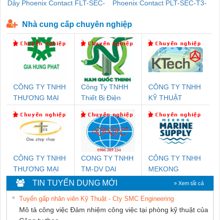
Dây Phoenix Contact FLT-SEC-
Phoenix Contact PLT-SEC-T3-
P-T1-3S-440/35-FM - 2908264
230-FM-PT - 2907928
Nhà cung cấp chuyên nghiệp
CÔNG TY TNHH
Công Ty TNHH
CÔNG TY TNHH
THƯƠNG MẠI
Thiết Bị Điện
KỸ THUẬT
DỊCH VỤ KỸ
Nam Quốc Thịnh
KTECH VIỆT
THUẬT ĐIỆN CƠ
NAM
GIA HƯNG PHÁT
CÔNG TY TNHH
CONG TY TNHH
CÔNG TY TNHH
THƯƠNG MẠI
TM-DV DAI
MEKONG
THIÊN ÂN VIỆT
DONG THANH
MARINE
TIN TUYỂN DỤNG MỚI
» Xem tất cả
NAM
SUPPLY
Tuyển gấp nhân viên Kỹ Thuật - Cty SMC Engineering
Mô tả công việc Đảm nhiệm công việc tại phòng kỹ thuật của