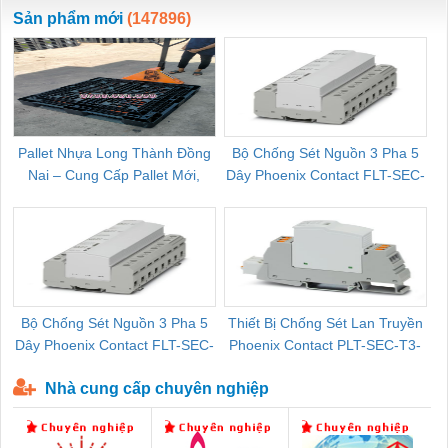
ewara
CHUA CHAY
Sản phẩm mới
(147896)
Pallet Nhựa Long Thành Đồng
Bộ Chống Sét Nguồn 3 Pha 5
Nai – Cung Cấp Pallet Mới,
Dây Phoenix Contact FLT-SEC-
C
Pallet Cũ Giá Tốt
P-T1-3S-264/50-FM - 2909589
Bộ Chống Sét Nguồn 3 Pha 5
Thiết Bị Chống Sét Lan Truyền
B
Dây Phoenix Contact FLT-SEC-
Phoenix Contact PLT-SEC-T3-
P-T1-3S-440/35-FM - 2908264
230-FM-PT - 2907928
Nhà cung cấp chuyên nghiệp