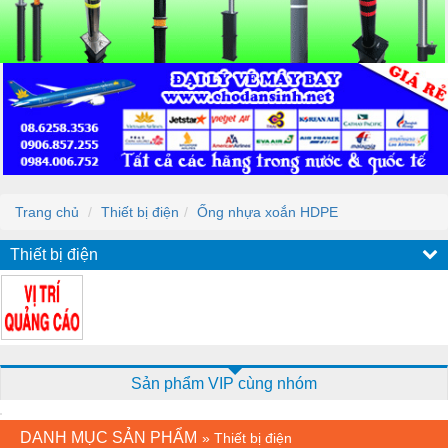
Trang chủ
Thiết bị điện
Ống nhựa xoắn HDPE
Thiết bị điện
Sản phẩm VIP cùng nhóm
DANH MỤC SẢN PHẨM
»
Thiết bị điện