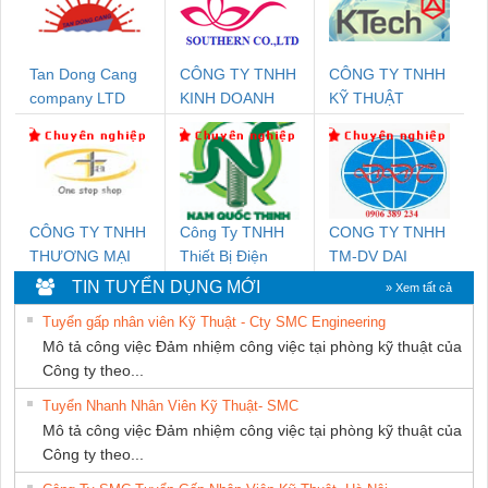
Tan Dong Cang
CÔNG TY TNHH
CÔNG TY TNHH
company LTD
KINH DOANH
KỸ THUẬT
DỊCH VỤ XNK
KTECH VIỆT
PHƯƠNG NAM
NAM
CÔNG TY TNHH
Công Ty TNHH
CONG TY TNHH
THƯƠNG MẠI
Thiết Bị Điện
TM-DV DAI
THIÊN ÂN VIỆT
Nam Quốc Thịnh
DONG THANH
TIN TUYỂN DỤNG MỚI
» Xem tất cả
NAM
Tuyển gấp nhân viên Kỹ Thuật - Cty SMC Engineering
Mô tả công việc Đảm nhiệm công việc tại phòng kỹ thuật của
Công ty theo...
Tuyển Nhanh Nhân Viên Kỹ Thuật- SMC
Mô tả công việc Đảm nhiệm công việc tại phòng kỹ thuật của
Công ty theo...