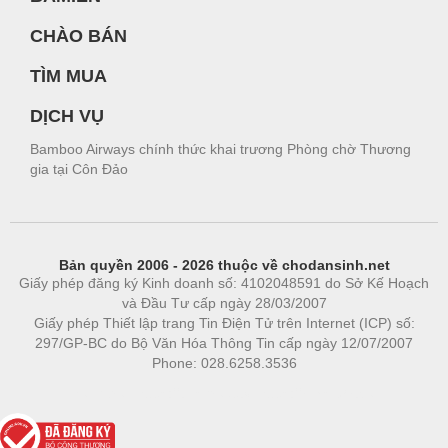
CHÀO BÁN
TÌM MUA
DỊCH VỤ
Bamboo Airways chính thức khai trương Phòng chờ Thương
gia tại Côn Đảo
Bản quyền 2006 - 2026 thuộc về chodansinh.net
Giấy phép đăng ký Kinh doanh số: 4102048591 do Sở Kế Hoạch
và Đầu Tư cấp ngày 28/03/2007
Giấy phép Thiết lập trang Tin Điện Tử trên Internet (ICP) số:
297/GP-BC do Bộ Văn Hóa Thông Tin cấp ngày 12/07/2007
Phone: 028.6258.3536
Phòng trọ
|
https://bdsgroup.vn
https://kqxs123.com