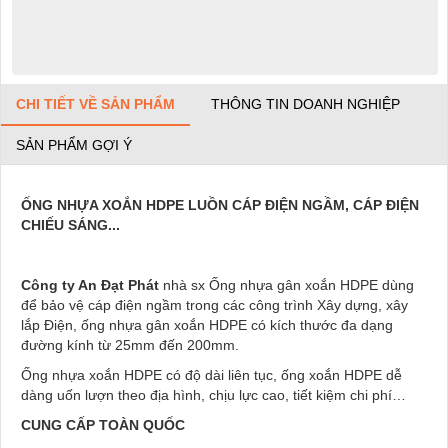
CHI TIẾT VỀ SẢN PHẨM
THÔNG TIN DOANH NGHIỆP
SẢN PHẨM GỢI Ý
ỐNG NHỰA XOẮN HDPE LUỒN CÁP ĐIỆN NGẦM, CÁP ĐIỆN
CHIẾU SÁNG...
Công ty An Đạt Phát
nhà sx Ống nhựa gân xoắn HDPE dùng
để
bảo vệ cáp điện ngầm
trong các công trình Xây dựng, xây
lắp Điện, ống nhựa gân xoắn HDPE có kích thước đa dạng
đường kính từ 25mm đến 200mm.
Ống nhựa xoắn HDPE có độ dài liên tục, ống xoắn HDPE dễ
dàng uốn lượn theo địa hình, chịu lực cao, tiết kiệm chi phí…
CUNG CẤP TOÀN QUỐC