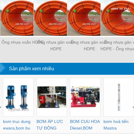
Ống nhựa xoắn HDPE
Ống nhựa gân xoắn
Ống nhựa gân xoắn
Ống nhựa gân 
HDPE
HDPE
HDPE - Ống nhự
HDPE luồn cáp 
ngầm
Sản phẩm xem nhiều
‹
›
bom truc dung
BƠM ÁP LỰC
BOM CUU HOA
bơm hoả tiển
ewara,bom bu
TỰ ĐỘNG
Diesel,BOM
Mastra