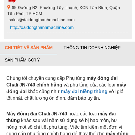
69 Đường B2, Phường Tây Thạnh, KCN Tân Bình, Quận
Tân Phú, TP HCM
sales@daidongthanhmachine.com
http://daidongthanhmachine.com
CHI TIẾT VỀ SẢN PHẨM
THÔNG TIN DOANH NGHIỆP
SẢN PHẨM GỢI Ý
Chúng tôi chuyên cung cấp Phụ tùng
máy đóng đai
Chali JN-740 chính hãng
và phụ tùng của các loại
máy
đóng đai
khác cũng như
máy đai niềng thùng
với giá
tốt nhất, chất lượng ổn định, đảm bảo uy tín.
Máy đóng đai Chali JN-740
hoặc các loại
máy đai
thùng
khác sau vài năm sử dụng sẽ bị hao mòn, hư
hỏng một số chi tiết phụ tùng. Việc tìm kiếm một đơn vị
cung cấp phụ tùng chính hãng để thay thế cho
máy đóng