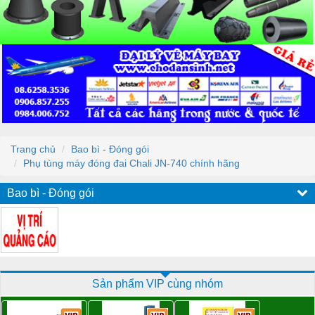
Trang chủ
Bao bì - Đóng gói
Phụ tùng máy đóng đai Chali JN-740 chính hãng
Bao bì - Đóng gói
Sản phẩm VIP cùng nhóm