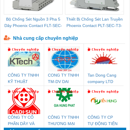
Bộ Chống Sét Nguồn 3 Pha 5
Thiết Bị Chống Sét Lan Truyền
B
Dây Phoenix Contact FLT-SEC-
Phoenix Contact PLT-SEC-T3-
P-T1-3S-440/35-FM - 2908264
230-FM-PT - 2907928
Nhà cung cấp chuyên nghiệp
CÔNG TY TNHH
CONG TY TNHH
Tan Dong Cang
KỸ THUẬT
TM-DV DAI
company LTD
KTECH VIỆT
DONG THANH
NAM
CÔNG TY CỔ
CÔNG TY TNHH
CÔNG TY CP
PHẦN DÂY VÀ
THƯƠNG MẠI
TỰ ĐỘNG TIẾN