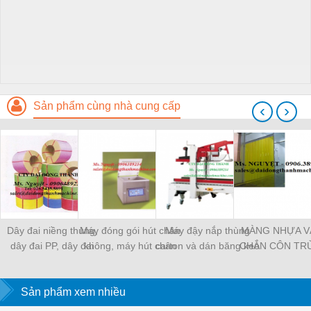
Sản phẩm cùng nhà cung cấp
‹
›
Dây đai niềng thùng,
Máy đóng gói hút chân
Máy đậy nắp thùng
MÀNG NHỰA V
dây đai PP, dây đai
không, máy hút chân
carton và dán băng keo
CHẮN CÔN TR
nhựa
không một buồng hút
tự động
MÀNG CHỊU N
KHO LẠNH, rèm
Sản phẩm xem nhiều
PVC