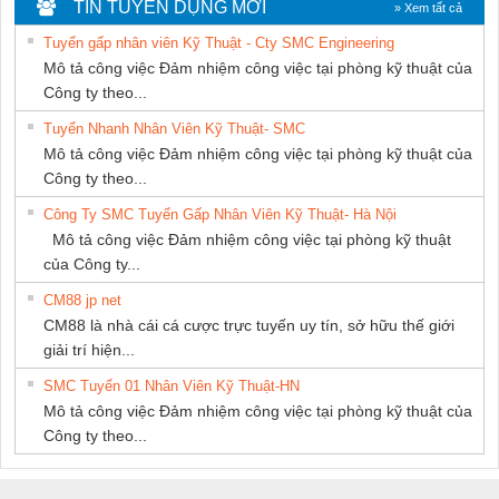
CÁP ĐIỆN
DỊCH VỤ KỸ
HƯNG
TIN TUYỂN DỤNG MỚI
» Xem tất cả
THƯỢNG ĐÌNH
THUẬT ĐIỆN CƠ
Tuyển gấp nhân viên Kỹ Thuật - Cty SMC Engineering
GIA HƯNG
Mô tả công việc Đảm nhiệm công việc tại phòng kỹ thuật của
PHÁT
Công ty theo...
Tuyển Nhanh Nhân Viên Kỹ Thuật- SMC
Mô tả công việc Đảm nhiệm công việc tại phòng kỹ thuật của
Công ty theo...
Công Ty SMC Tuyển Gấp Nhân Viên Kỹ Thuật- Hà Nội
Mô tả công việc Đảm nhiệm công việc tại phòng kỹ thuật
của Công ty...
CM88 jp net
CM88 là nhà cái cá cược trực tuyến uy tín, sở hữu thế giới
giải trí hiện...
SMC Tuyển 01 Nhân Viên Kỹ Thuật-HN
Mô tả công việc Đảm nhiệm công việc tại phòng kỹ thuật của
Công ty theo...