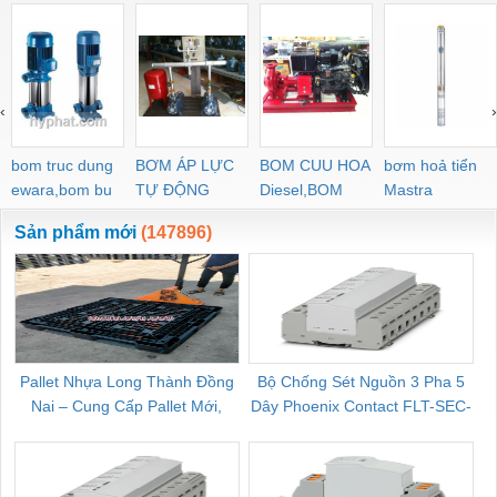
‹
›
bom truc dung
BƠM ÁP LỰC
BOM CUU HOA
bơm hoả tiển
ewara,bom bu
TỰ ĐỘNG
Diesel,BOM
Mastra
ewara
CHUA CHAY
Sản phẩm mới
(147896)
Pallet Nhựa Long Thành Đồng
Bộ Chống Sét Nguồn 3 Pha 5
Nai – Cung Cấp Pallet Mới,
Dây Phoenix Contact FLT-SEC-
C
Pallet Cũ Giá Tốt
P-T1-3S-264/50-FM - 2909589