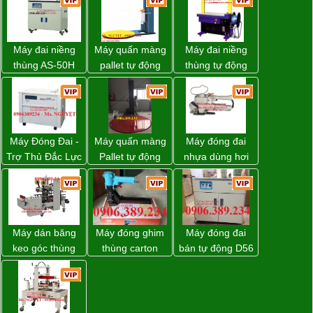
Máy đai niềng
Máy quấn màng
Máy đai niềng
thùng AS-50H
pallet tự động
thùng tự động
Wellpack
WP-55 chính
DBA-200 giá tốt
hãng Wellpack
giá tốt
Máy Đóng Đai -
Máy quấn màng
Máy đóng đai
Trợ Thủ Đắc Lực
Pallet tự động
nhựa dùng hơi
Cho Mọi Doanh
WP-55 xuất xứ
khí nén WP-20
Nghiệp Trong
Đài Loan
Khâu Đóng Gói
Máy dán băng
Máy đóng ghim
Máy đóng đai
keo góc thùng
thùng carton
bán tự động D56
carton giá tốt
dùng khí nén giá
Strapack
Đồng Nai
tốt