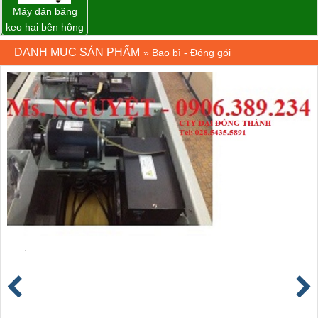
Máy dán băng
keo hai bên hông
thùng carton
DANH MỤC SẢN PHẨM
»
Bao bì - Đóng gói
WP-5050SA giá
rẻ Miền Nam