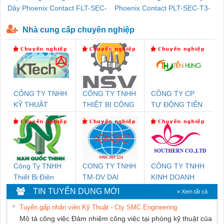
Dây Phoenix Contact FLT-SEC-
Phoenix Contact PLT-SEC-T3-
P-T1-3S-440/35-FM - 2908264
230-FM-PT - 2907928
Nhà cung cấp chuyên nghiệp
CÔNG TY TNHH
CÔNG TY TNHH
CÔNG TY CP
KỸ THUẬT
THIẾT BỊ CÔNG
TỰ ĐỘNG TIẾN
KTECH VIỆT
NGHIỆP NIHON
HƯNG
NAM
SETSUBI VIỆT
NAM
Công Ty TNHH
CONG TY TNHH
CÔNG TY TNHH
Thiết Bị Điện
TM-DV DAI
KINH DOANH
Nam Quốc Thịnh
DONG THANH
DỊCH VỤ XNK
TIN TUYỂN DỤNG MỚI
» Xem tất cả
PHƯƠNG NAM
Tuyển gấp nhân viên Kỹ Thuật - Cty SMC Engineering
Mô tả công việc Đảm nhiệm công việc tại phòng kỹ thuật của