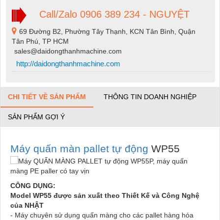
Call/Zalo 0906 389 234 - NGUYỆT
69 Đường B2, Phường Tây Thạnh, KCN Tân Bình, Quận
Tân Phú, TP HCM
sales@daidongthanhmachine.com
http://daidongthanhmachine.com
CHI TIẾT VỀ SẢN PHẨM
THÔNG TIN DOANH NGHIỆP
SẢN PHẨM GỢI Ý
Máy quấn màn palle
t tự động
WP55
CÔNG DỤNG:
Model WP55 được sản xuất theo Thiết Kế và Công Nghệ
của NHẬT
- Máy chuyên sử dụng quấn màng cho các pallet hàng hóa