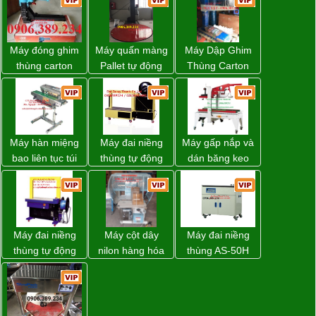
Máy đóng ghim
Máy quấn màng
Máy Dập Ghim
thùng carton
Pallet tự động
Thùng Carton
dùng khí nén giá
WP-55 xuất xứ
Wp-1200 Chính
tốt
Đài Loan
Hãng Đài Loan
Máy hàn miệng
Máy đai niềng
Máy gấp nắp và
bao liên tục túi
thùng tự động
dán băng keo
nằm nghiêng.
DBA-80A Đài
thùng carton tự
Loan giá rẻ
động WP-5050F
giá rẻ
Máy đai niềng
Máy cột dây
Máy đai niềng
thùng tự động
nilon hàng hóa
thùng AS-50H
DBA-200 giá tốt
model CY-100
Wellpack