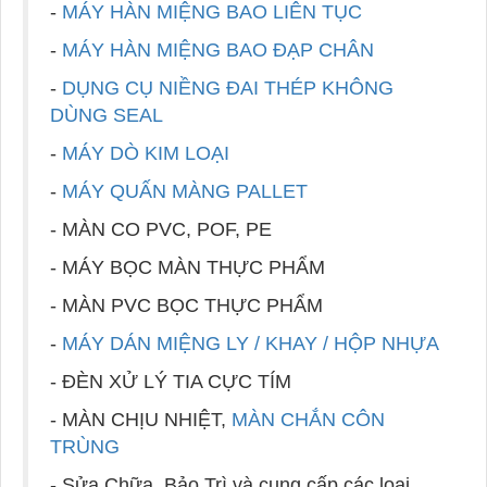
-
MÁY HÀN MIỆNG BAO LIÊN TỤC
-
MÁY HÀN MIỆNG BAO ĐẠP CHÂN
-
DỤNG CỤ NIỀNG ĐAI THÉP KHÔNG
DÙNG SEAL
-
MÁY DÒ KIM LOẠI
-
MÁY QUẤN MÀNG PALLET
- MÀN CO PVC, POF, PE
- MÁY BỌC MÀN THỰC PHẨM
- MÀN PVC BỌC THỰC PHẨM
-
MÁY DÁN MIỆNG LY / KHAY / HỘP NHỰA
- ĐÈN XỬ LÝ TIA CỰC TÍM
- MÀN CHỊU NHIỆT,
MÀN CHẮN CÔN
TRÙNG
- Sửa Chữa, Bảo Trì và cung cấp các loại