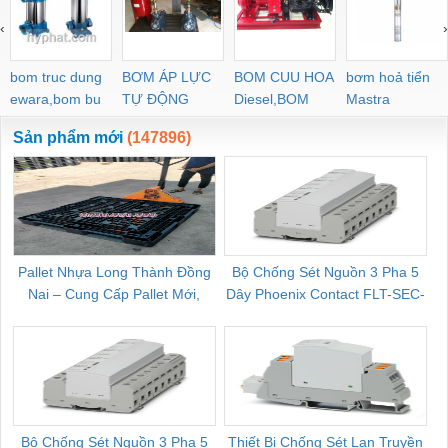
‹
›
bom truc dung
BƠM ÁP LỰC
BOM CUU HOA
bơm hoả tiển
ewara,bom bu
TỰ ĐỘNG
Diesel,BOM
Mastra
ewara
CHUA CHAY
Sản phẩm mới
(147896)
Pallet Nhựa Long Thành Đồng
Bộ Chống Sét Nguồn 3 Pha 5
Nai – Cung Cấp Pallet Mới,
Dây Phoenix Contact FLT-SEC-
C
Pallet Cũ Giá Tốt
P-T1-3S-264/50-FM - 2909589
Bộ Chống Sét Nguồn 3 Pha 5
Thiết Bị Chống Sét Lan Truyền
B