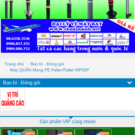
Trang chủ
Bao bì - Đóng gói
Máy QUẤN Màng PE Paller/Pallet WP55P
Bao bì - Đóng gói
Sản phẩm VIP cùng nhóm