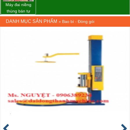
Máy đai niềng
thùng bán tự
động D53XS2
DANH MỤC SẢN PHẨM
»
Bao bì - Đóng gói
của hãng
Strapack Nhật