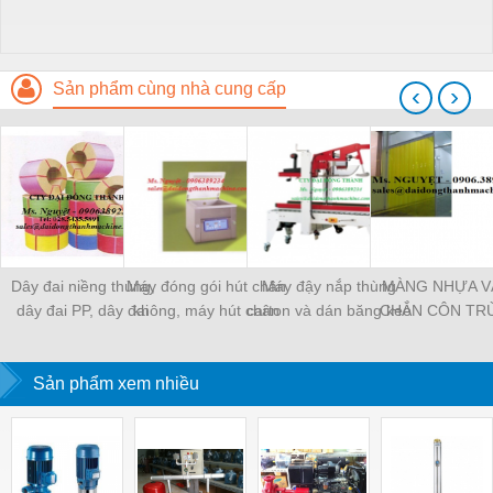
Sản phẩm cùng nhà cung cấp
‹
›
Dây đai niềng thùng,
Máy đóng gói hút chân
Máy đậy nắp thùng
MÀNG NHỰA V
dây đai PP, dây đai
không, máy hút chân
carton và dán băng keo
CHẮN CÔN TR
nhựa
không một buồng hút
tự động
MÀNG CHỊU N
KHO LẠNH, rèm
Sản phẩm xem nhiều
PVC