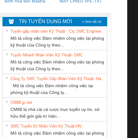
bơm hoả tiển Mastra
MÁY CHIẾU VPL-TX7
BOM DINH
WHITE
TIN TUYỂN DỤNG MỚI
» Xem tất cả
Tuyển gấp nhân viên Kỹ Thuật - Cty SMC Engineering
Mô tả công việc Đảm nhiệm công việc tại phòng
kỹ thuật của Công ty theo...
Tuyển Nhanh Nhân Viên Kỹ Thuật- SMC
CÔNG TY TNHH
CÔNG TY CỔ
CÔNG TY TNHH
 Le An Toàn
Bộ giám sát chuỗi
Bộ giám sát dòng
Bộ ng
Mô tả công việc Đảm nhiệm công việc tại phòng
MEKONG MARINE
PHẦN DÂY VÀ
KINH DOANH
enix Contact
tấm pin
điện chuỗi
ray W
kỹ thuật của Công ty theo...
SUPPLY
CÁP ĐIỆN
DỊCH VỤ XNK
6960 – PSR-
TRANSCLINIC 16I+
TRANSCLINIC 16I+
BAS 
Công Ty SMC Tuyển Gấp Nhân Viên Kỹ Thuật- Hà Nội
THƯỢNG ĐÌNH
PHƯƠNG NAM
SCP-
1K5 L (2433950000)
(2008130000)
(28
Mô tả công việc Đảm nhiệm công việc tại
/FSP/2X1/1X2
phòng kỹ thuật của Công ty...
CM88 jp net
Tan Dong Cang
CONG TY TNHH
CÔNG TY CP TỰ
CM88 là nhà cái cá cược trực tuyến uy tín, sở
company LTD
TM-DV DAI DONG
ĐỘNG TIẾN
iám sát chuỗi
Bộ chỉnh lưu nguồn
Nẹp nhôm chống
Bộ c
hữu thế giới giải trí hiện...
THANH
HƯNG
tấm pin
điện TRANSCLINIC
trơn Đà Nẵng
giám 
SMC Tuyển 01 Nhân Viên Kỹ Thuật-HN
SCLINIC 16I+
BKE 1K5.4
Sola
Mô tả công việc Đảm nhiệm công việc tại phòng
 (2502520000)
(7791400879)2. Giá
TRAN