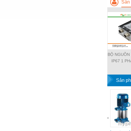
Sản 
Vật liệu xây dựng
Vòng bi - Bạc đạn
Xe hơi - Phụ tùng
Xe máy - Phụ tùng
Xe tải - phụ tùng
BỘ NGUỒN
IP67 1 PH
Y khoa - Trang thiết bị
11112-19
EMPARR
POWER SU
Sản ph
PHA
‹