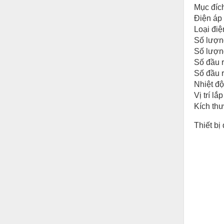
Hóa chất-Trang thiết bị
Mục đíc
Điện áp 
Kệ công nghiệp
Loại đi
Khí nén - Thiết bị
Số lượng
Số lượng
Khuôn mẫu - Phụ tùng
Số đầu r
Số đầu r
Lọc công nghiệp
Nhiệt đ
Máy công cụ - Phụ tùng
Vị trí lắp
Kích th
Mỏ - Trang thiết bị
Thiết bị
Mô tơ - Hộp số
Môi trường - Thiết bị
Nâng hạ - Trang thiết bị
Nội - Ngoại thất - văn phòng
Nồi hơi - Trang thiết bị
Nông nghiệp - Thiết bị