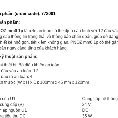
n phẩm (order code): 772001
sản phẩm:
NOZ mm0.1p
là rơle an toàn có thể định cấu hình với 12 đầu vào
 cấp thông tin trạng thái và thông báo chẩn đoán, giúp dễ dàng
thiết kế nhỏ gọn, tiết kiệm không gian, PNOZ mm0.1p có thể 
toàn ngày càng tăng của khách hàng.
 kỹ thuật sản phẩm:
ại thiết bị: Bộ điều khiển an toàn
 đầu vào an toàn: 12
 đầu ra an toàn: 4
ch thước (W x H x D): 100mm x 45 mm x 120mm
h của U1
Cung cấp hệ thống
cung cấp (V)
24 V
ện áp nguồn U1
DC
ng tiêu thụ DC
35 W