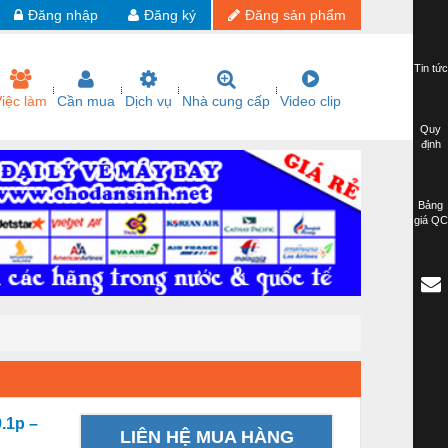
Đăng nhập
Đăng ký
Đăng sản phẩm
Tin tức
iệc làm
Cần mua
Dịch vụ
Nhà cung cấp
Video clip
Quy
định
Bảng
giá QC
.1p –
LIÊN HỆ MUA HÀNG