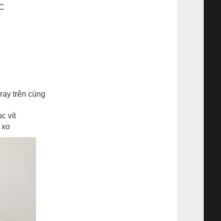
SC
ray trên cùng
c vít
 xo