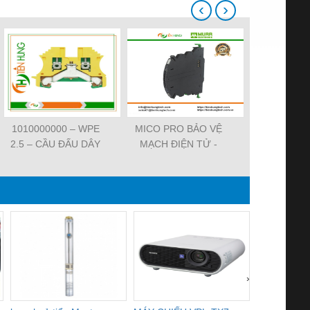
‹
›
1010000000 – WPE
MICO PRO BẢO VỆ
ĐẦU CẮM VA
2.5 – CẦU ĐẤU DÂY
MẠCH ĐIỆN TỬ -
7000-29021-
NỐI ĐẤT –
9000-41092-0101000 -
SVS VALV
WEIDMULLER-
MICO PRO
FORM A 18M
TIENHUNGTECH
ELECTRONIC
WIREA
CIRCUIT
PROTECTION, 2
CHANNELS
›