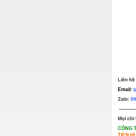
Nước-Vật tư thiết bị
Phốt cơ khí
Sắt, thép, inox các loại
Thí nghiệm-Trang thiết bị
Thiết bị chiếu sáng
Thiết bị chống sét
Thiết bị an ninh
Liên hệ 
Thiết bị công nghiệp
Email:
s
Thiết bị công trình
Zalo:
09
Thiết bị điện
-----------
Thiết bị giáo dục
Mọi chi 
Thiết bị khác
CÔNG 
TIEN H