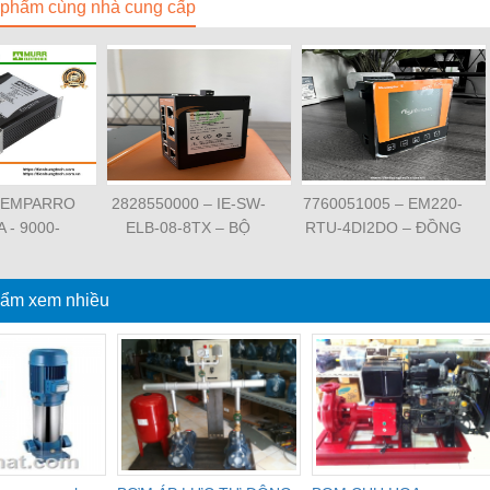
phẩm cùng nhà cung cấp
 EMPARRO
2828550000 – IE-SW-
7760051005 – EM220-
A - 9000-
ELB-08-8TX – BỘ
RTU-4DI2DO – ĐỒNG
62020 -
CHIA MẠNG 8 CỔNG
HỒ ĐO DÒNG ĐIỆN,
O IP67
RJ45 – WEIDMULLER
ĐO ĐIỆN ÁP –
PPLY 1-
ẩm xem nhiều
WEIDMULLER
SE