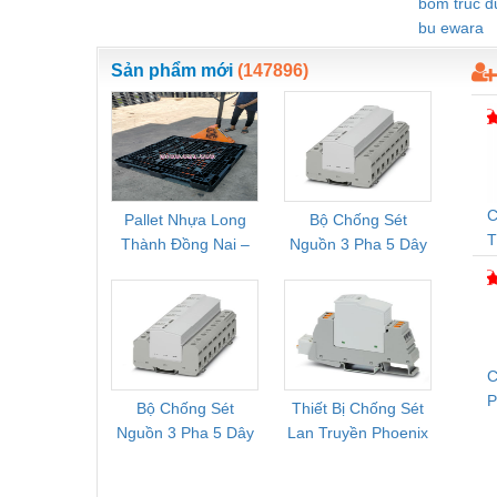
bom truc 
bu ewara
Sản phẩm mới
(147896)
C
Pallet Nhựa Long
Bộ Chống Sét
Rơ Le 
Thành Đồng Nai –
Nguồn 3 Pha 5 Dây
Phoe
D
Cung Cấp Pallet
Phoenix Contact
PSR-
T
Mới, Pallet Cũ Giá
FLT-SEC-P-T1-3S-
1NC-
G
Tốt
264/50-FM -
2
2909589
C
Bộ Chống Sét
Thiết Bị Chống Sét
Bộ L
T
Nguồn 3 Pha 5 Dây
Lan Truyền Phoenix
Công
Phoenix Contact
Contact PLT-SEC-
Phoe
FLT-SEC-P-T1-3S-
T3-230-FM-PT -
QU