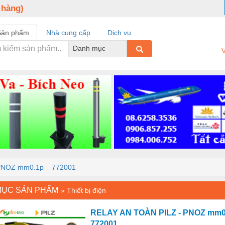
 hàng)
Sản phẩm
Nhà cung cấp
Dịch vụ
Danh mục
V
PNOZ mm0.1p – 772001
MỤC SẢN PHẨM
»
Thiết bị điện
RELAY AN TOÀN PILZ - PNOZ mm0
772001