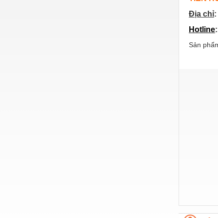
Thiết bị làm sạch
Địa chỉ
:
Thiết bị sơn - Sơn
Hotline
Thiết bị nhà bếp
Sản phẩm
Thiết bị nhiệt
Thiêt bị PCCC
Thiết bị truyền động
Thiết bị văn phòng
Thiết bị viễn thông
Thủy lực-Thiết bị
Thủy sản - Trang thiết bị
Tự động hoá
Van - Co các loại
Vật liệu mài mòn