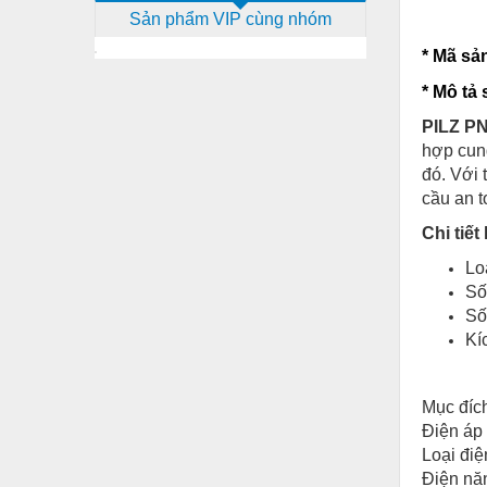
Sản phẩm VIP cùng nhóm
Dịch vụ - Thi công
* Mã sả
Điện công nghiệp
*
Mô tả 
Điện gia dụng
PILZ P
Điện Lạnh
hợp cung
đó. Với 
Đóng tàu Thiết bị
cầu an 
Đúc chính xác Thiết bị
Chi tiết
Dụng cụ cầm tay
Lo
Số
Dụng cụ cắt gọt
Số
Dụng cụ điện
Kí
Dụng cụ đo
Mục đíc
Gỗ - Trang thiết bị
Điện áp 
Hàn cắt - Thiết bị
Loại đi
Điện nă