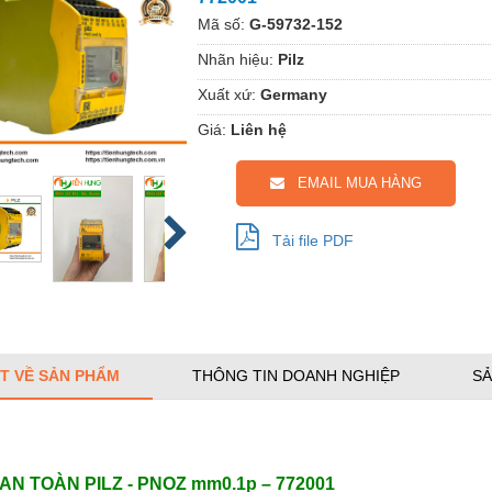
Mã số:
G-59732-152
Nhãn hiệu:
Pilz
Xuất xứ:
Germany
Giá:
Liên hệ
EMAIL MUA HÀNG
Tải file PDF
ẾT VỀ SẢN PHẨM
THÔNG TIN DOANH NGHIỆP
SẢ
AN TOÀN PILZ -
PNOZ mm0.1p
–
772001