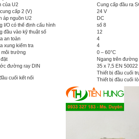
h của U2
Cung cấp đầu ra 
cung cấp 2 (V)
24 V
ện áp nguồn U2
DC
 I/O có thể định cấu hình
số 8
 đầu vào kỹ thuật số
12
a an toàn
4
a xung kiểm tra
4
ộ môi trường
0 – 60°C
 đặt
Ngang trên đường 
ước đường ray DIN
35 x 7,5 EN 50022
Thiết bị đầu cuối trụ
 đầu cuối kết nối
Thiết bị đầu cuối lò