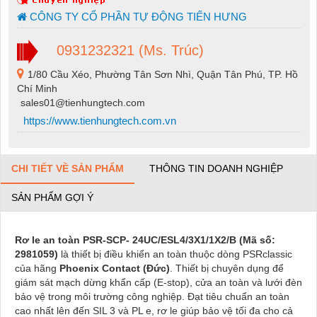
CÔNG TY CỔ PHẦN TỰ ĐỘNG TIẾN HƯNG
0931232321 (Ms. Trúc)
1/80 Cầu Xéo, Phường Tân Sơn Nhì, Quận Tân Phú, TP. Hồ
Chí Minh
sales01@tienhungtech.com
https://www.tienhungtech.com.vn
CHI TIẾT VỀ SẢN PHẨM
THÔNG TIN DOANH NGHIỆP
SẢN PHẨM GỢI Ý
Rơ le an toàn
PSR-SCP- 24UC/ESL4/3X1/1X2/B
(Mã số:
2981059)
là thiết bị điều khiển an toàn thuộc dòng PSRclassic
của hãng
Phoenix Contact (Đức)
. Thiết bị chuyên dụng để
giám sát mạch dừng khẩn cấp (E-stop), cửa an toàn và lưới đèn
bảo vệ trong môi trường công nghiệp. Đạt tiêu chuẩn an toàn
cao nhất lên đến SIL 3 và PL e, rơ le giúp bảo vệ tối đa cho cả