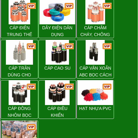
CÁP ĐIỆN
DÂY ĐIỆN DÂN
CÁP CHẬM
TRUNG THẾ
DỤNG
CHÁY, CHỐNG
CHÁY
CÁP TRẦN
CÁP CAO SU
CÁP VẶN XOẮN
DÙNG CHO
ABC BỌC CÁCH
ĐƯỜNG DÂY
ĐIỆN XLPE
TẢI ĐIỆN TRÊN
KHÔNG
CÁP ĐỒNG
CÁP ĐIỀU
HẠT NHỰA PVC
NHÔM BỌC
KHIỂN