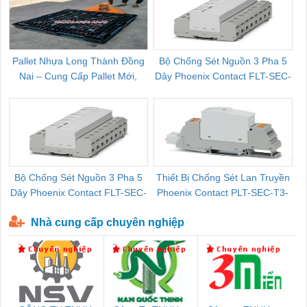
Pallet Nhựa Long Thành Đồng
Bộ Chống Sét Nguồn 3 Pha 5
Nai – Cung Cấp Pallet Mới,
Dây Phoenix Contact FLT-SEC-
C
Pallet Cũ Giá Tốt
P-T1-3S-264/50-FM - 2909589
Bộ Chống Sét Nguồn 3 Pha 5
Thiết Bị Chống Sét Lan Truyền
B
Dây Phoenix Contact FLT-SEC-
Phoenix Contact PLT-SEC-T3-
P-T1-3S-440/35-FM - 2908264
230-FM-PT - 2907928
Nhà cung cấp chuyên nghiệp