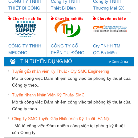
CÔNG TY TNHH
Công Ty TNHH
Công ty TNHH
THIẾT BỊ CÔNG
Thiết Bị Điện
Thương Mại SX
NGHIỆP NIHON
Nam Quốc Thịnh
Ba Miền
SETSUBI VIỆT
NAM
CÔNG TY TNHH
CÔNG TY CỔ
Cty TNHH TM
MEKONG
PHẦN TỰ ĐỘNG
QC Ba Miền
MARINE SUPPLY
TIẾN HƯNG
TIN TUYỂN DỤNG MỚI
» Xem tất cả
Tuyển gấp nhân viên Kỹ Thuật - Cty SMC Engineering
Mô tả công việc Đảm nhiệm công việc tại phòng kỹ thuật của
Công ty theo...
Tuyển Nhanh Nhân Viên Kỹ Thuật- SMC
Mô tả công việc Đảm nhiệm công việc tại phòng kỹ thuật của
Công ty theo...
Công Ty SMC Tuyển Gấp Nhân Viên Kỹ Thuật- Hà Nội
Mô tả công việc Đảm nhiệm công việc tại phòng kỹ thuật
của Công ty...