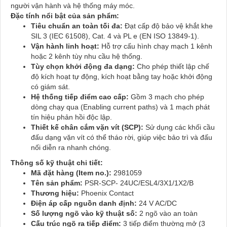
người vận hành và hệ thống máy móc.
Đặc tính nổi bật của sản phẩm:
Tiêu chuẩn an toàn tối đa:
Đạt cấp độ bảo vệ khắt khe
SIL 3 (IEC 61508), Cat. 4 và PL e (EN ISO 13849-1).
Vận hành linh hoạt:
Hỗ trợ cấu hình chạy mạch 1 kênh
hoặc 2 kênh tùy nhu cầu hệ thống.
Tùy chọn khởi động đa dạng:
Cho phép thiết lập chế
độ kích hoạt tự động, kích hoạt bằng tay hoặc khởi động
có giám sát.
Hệ thống tiếp điểm cao cấp:
Gồm 3 mạch cho phép
dòng chạy qua (Enabling current paths) và 1 mạch phát
tín hiệu phản hồi độc lập.
Thiết kế chân cắm vặn vít (SCP):
Sử dụng các khối cầu
đấu dạng vặn vít có thể tháo rời, giúp việc bảo trì và đấu
nối diễn ra nhanh chóng.
Thông số kỹ thuật chi tiết:
Mã đặt hàng (Item no.):
2981059
Tên sản phẩm:
PSR-SCP- 24UC/ESL4/3X1/1X2/B
Thương hiệu:
Phoenix Contact
Điện áp cấp nguồn danh định:
24 V AC/DC
Số lượng ngõ vào kỹ thuật số:
2 ngõ vào an toàn
Cấu trúc ngõ ra tiếp điểm:
3 tiếp điểm thường mở (3