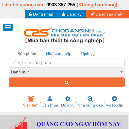
Liên hệ quảng cáo:
0903 357 255
(Không bán hàng)
Đăng nhập
Đăng ký
Đăng sản phẩm
Sản phẩm
Nhà cung cấp
Dịch vụ
Danh mục
Việc làm
Cần mua
Dịch vụ
Nhà cung cấp
Video clip