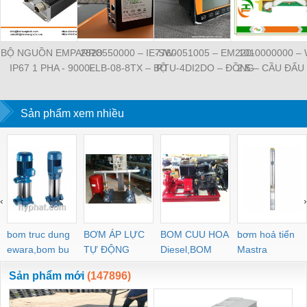
BỘ NGUỒN EMPARRO
2828550000 – IE-SW-
7760051005 – EM220-
1010000000 –
IP67 1 PHA - 9000-
ELB-08-8TX – BỘ
RTU-4DI2DO – ĐỒNG
2.5 – CẦU ĐẤU
11112-1962020 -
CHIA MẠNG 8 CỔNG
HỒ ĐO DÒNG ĐIỆN,
NỐI ĐẤT –
EMPARRO IP67
RJ45 – WEIDMULLER
ĐO ĐIỆN ÁP –
WEIDMULLE
POWER SUPPLY 1-
Sản phẩm xem nhiều
WEIDMULLER
TIENHUNGTE
PHASE
‹
›
bom truc dung
BƠM ÁP LỰC
BOM CUU HOA
bơm hoả tiển
ewara,bom bu
TỰ ĐỘNG
Diesel,BOM
Mastra
ewara
CHUA CHAY
Sản phẩm mới
(147896)