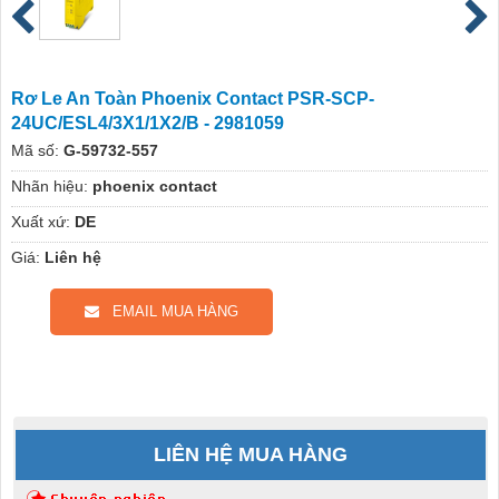
Rơ Le An Toàn Phoenix Contact PSR-SCP-
24UC/ESL4/3X1/1X2/B - 2981059
Mã số:
G-59732-557
Nhãn hiệu:
phoenix contact
Xuất xứ:
DE
Giá:
Liên hệ
EMAIL MUA HÀNG
LIÊN HỆ MUA HÀNG