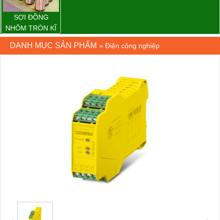
SỢI ĐỒNG
NHÔM TRÒN KĨ
THUẬT ĐIỆN
DANH MỤC SẢN PHẨM
»
Điện công nghiệp