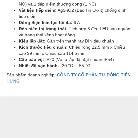
NO) và 1 tiếp điểm thường đóng (1 NC)
Vật liệu tiếp điểm:
AgSnO2 (Bạc Tin Ô-xít) chống dính
tiếp điểm
Dòng điện liên tục tối đa:
6 A
Đèn hiển thị trạng thái:
Tích hợp 3 đèn LED báo nguồn
và trạng thái kênh hoạt động
Kiểu lắp đặt:
Gắn trên thanh ray DIN tiêu chuẩn
Kích thước tiêu chuẩn:
Chiều rộng 22.5 mm x Chiều
cao 99 mm x Chiều sâu 114.5 mm
Cấp bảo vệ:
IP20 (Vỏ tủ lắp đặt đạt chuẩn IP54)
Nhiệt độ vận hành:
-20 °C ... 55 °C
Sản phẩm doanh nghiệp:
CÔNG TY CỔ PHẦN TỰ ĐỘNG TIẾN
HƯNG