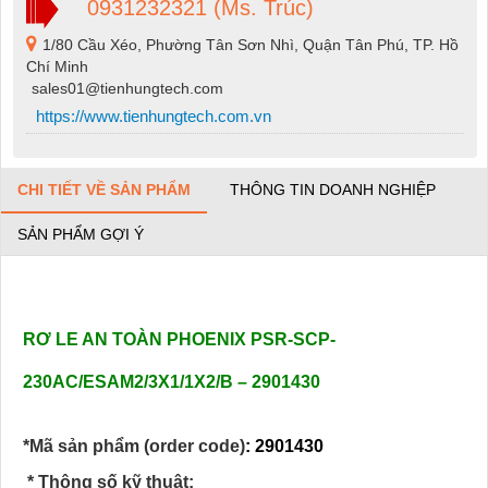
0931232321 (Ms. Trúc)
1/80 Cầu Xéo, Phường Tân Sơn Nhì, Quận Tân Phú, TP. Hồ
Chí Minh
sales01@tienhungtech.com
https://www.tienhungtech.com.vn
CHI TIẾT VỀ SẢN PHẨM
THÔNG TIN DOANH NGHIỆP
SẢN PHẨM GỢI Ý
RƠ LE AN TOÀN PHOENIX PSR-SCP-
230AC/ESAM2/3X1/1X2/B – 2901430
*Mã sản phẩm (order code)
: 2901430
* Thông số kỹ thuật: