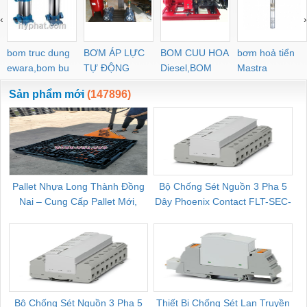
‹
›
bom truc dung
BƠM ÁP LỰC
BOM CUU HOA
bơm hoả tiển
ewara,bom bu
TỰ ĐỘNG
Diesel,BOM
Mastra
ewara
CHUA CHAY
Sản phẩm mới
(147896)
Pallet Nhựa Long Thành Đồng
Bộ Chống Sét Nguồn 3 Pha 5
Nai – Cung Cấp Pallet Mới,
Dây Phoenix Contact FLT-SEC-
C
Pallet Cũ Giá Tốt
P-T1-3S-264/50-FM - 2909589
Bộ Chống Sét Nguồn 3 Pha 5
Thiết Bị Chống Sét Lan Truyền
B