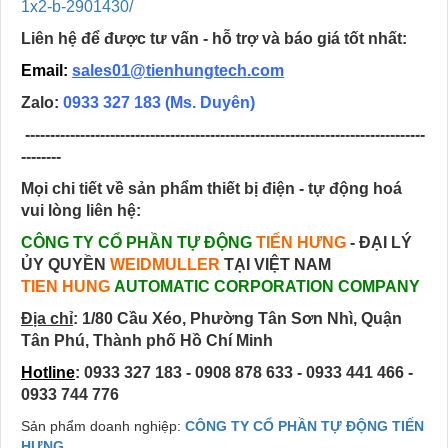
1x2-b-2901430/
Liên hệ để được tư vấn - hỗ trợ và báo giá tốt nhất:
Email:
sales01@tienhungtech.com
Zalo:
0933 327 183
(Ms. Duyên)
--------------------------------------------------------------------------------
--------
Mọi chi tiết về sản phẩm thiết bị điện - tự động hoá
vui lòng liên hệ:
CÔNG TY CỔ PHẦN TỰ ĐỘNG
TIẾN HƯNG
- ĐẠI LÝ
ỦY QUYỀN
WEIDMULLER
TẠI VIỆT NAM
TIEN HUNG
AUTOMATIC CORPORATION COMPANY
Địa chỉ
:
1/80 Cầu Xéo, Phường Tân Sơn Nhì, Quận
Tân Phú, Thành phố Hồ Chí Minh
Hotline
: 0933 327 183 - 0908 878 633 - 0933 441 466 -
0933 744 776
Sản phẩm doanh nghiệp:
CÔNG TY CỔ PHẦN TỰ ĐỘNG TIẾN
HƯNG