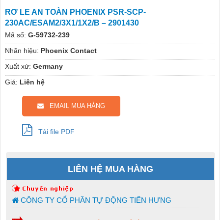
RƠ LE AN TOÀN PHOENIX PSR-SCP-
230AC/ESAM2/3X1/1X2/B – 2901430
Mã số:
G-59732-239
Nhãn hiệu:
Phoenix Contact
Xuất xứ:
Germany
Giá:
Liên hệ
EMAIL MUA HÀNG
Tải file PDF
LIÊN HỆ MUA HÀNG
CÔNG TY CỔ PHẦN TỰ ĐỘNG TIẾN HƯNG