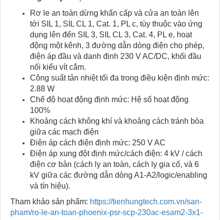
Rơ le an toàn dừng khẩn cấp và cửa an toàn lên
tới SIL 1, SIL CL 1, Cat. 1, PL c, tùy thuộc vào ứng
dụng lên đến SIL 3, SIL CL 3, Cat. 4, PL e, hoạt
động một kênh, 3 đường dẫn dòng điện cho phép,
điện áp đầu và danh định 230 V AC/DC, khối đầu
nối kiểu vít cắm.
Công suất tản nhiệt tối đa trong điều kiện định mức:
2.88 W
Chế độ hoạt động định mức: Hệ số hoạt động
100%
Khoảng cách không khí và khoảng cách tránh bòa
giữa các mạch điện
Điện áp cách điện định mức: 250 V AC
Điện áp xung đột định mức/cách điện: 4 kV / cách
điện cơ bản (cách ly an toàn, cách ly gia cố, và 6
kV giữa các đường dẫn dòng A1-A2/logic/enabling
và tín hiệu).
Tham khảo sản phẩm:
https://tienhungtech.com.vn/san-
pham/ro-le-an-toan-phoenix-psr-scp-230ac-esam2-3x1-