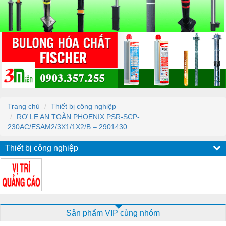
Trang chủ
Thiết bị công nghiệp
RƠ LE AN TOÀN PHOENIX PSR-SCP-
230AC/ESAM2/3X1/1X2/B – 2901430
Thiết bị công nghiệp
Sản phẩm VIP cùng nhóm