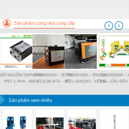
Sản phẩm cùng nhà cung cấp
‹
›
BỘ NGUỒN EMPARRO
2828550000 – IE-SW-
7760051005 – EM220-
1010000000 –
IP67 1 PHA - 9000-
ELB-08-8TX – BỘ
RTU-4DI2DO – ĐỒNG
2.5 – CẦU ĐẤU
11112-1962020 -
CHIA MẠNG 8 CỔNG
HỒ ĐO DÒNG ĐIỆN,
NỐI ĐẤT –
EMPARRO IP67
RJ45 – WEIDMULLER
ĐO ĐIỆN ÁP –
WEIDMULLE
POWER SUPPLY 1-
Sản phẩm xem nhiều
WEIDMULLER
TIENHUNGTE
PHASE