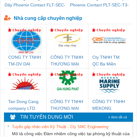
Dây Phoenix Contact FLT-SEC-
Phoenix Contact PLT-SEC-T3-
P-T1-3S-440/35-FM - 2908264
230-FM-PT - 2907928
Nhà cung cấp chuyên nghiệp
CONG TY TNHH
CÔNG TY TNHH
Cty TNHH TM
TM-DV DAI
THƯƠNG MẠI
QC Ba Miền
DONG THANH
THIÊN ÂN VIỆT
NAM
Tan Dong Cang
CÔNG TY TNHH
CÔNG TY TNHH
company LTD
THƯƠNG MẠI
MEKONG
DỊCH VỤ KỸ
MARINE
TIN TUYỂN DỤNG MỚI
» Xem tất cả
THUẬT ĐIỆN CƠ
SUPPLY
Tuyển gấp nhân viên Kỹ Thuật - Cty SMC Engineering
GIA HƯNG
Mô tả công việc Đảm nhiệm công việc tại phòng kỹ thuật của
PHÁT