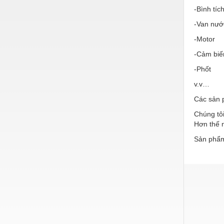
Hóa chất-Trang thiết bị
-Bình tíc
Kệ công nghiệp
-Van nướ
Khí nén - Thiết bị
-Motor
-Cảm biế
Khuôn mẫu - Phụ tùng
-Phốt
Lọc công nghiệp
v.v…
Máy công cụ - Phụ tùng
Các sản 
Mỏ - Trang thiết bị
Chúng tôi
Hơn thế n
Mô tơ - Hộp số
Sản phẩm
Môi trường - Thiết bị
Nâng hạ - Trang thiết bị
Nội - Ngoại thất - văn phòng
Nồi hơi - Trang thiết bị
Nông nghiệp - Thiết bị