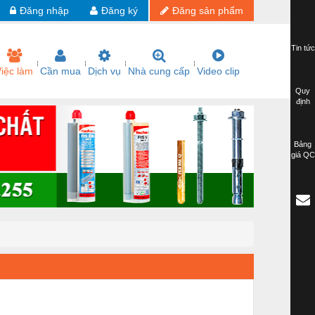
Đăng nhập
Đăng ký
Đăng sản phẩm
Tin tức
iệc làm
Cần mua
Dịch vụ
Nhà cung cấp
Video clip
Quy
định
Bảng
giá QC