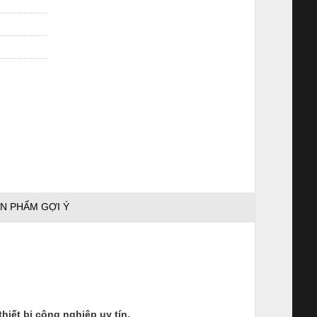
N PHẨM GỢI Ý
ết bị công nghiệp uy tín.