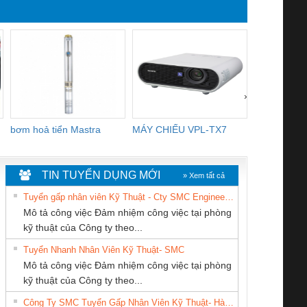
YB1-16/12 YB1-6/6,
R2E225-RA
YB1-40/12 YB1-80/80
3106KL-0
›
bơm hoả tiển Mastra
MÁY CHIẾU VPL-TX7
BOM DINH
WHITE
TIN TUYỂN DỤNG MỚI
» Xem tất cả
Tuyển gấp nhân viên Kỹ Thuật - Cty SMC Engineering
Mô tả công việc Đảm nhiệm công việc tại phòng
kỹ thuật của Công ty theo...
Tuyển Nhanh Nhân Viên Kỹ Thuật- SMC
CÔNG TY TNHH
Công Ty TNHH
CÔNG TY TNHH
 Le An Toàn
Bộ giám sát chuỗi
Bộ giám sát dòng
Bộ ng
Mô tả công việc Đảm nhiệm công việc tại phòng
THIẾT BỊ CÔNG
Thiết Bị Điện Nam
KỸ THUẬT KTECH
enix Contact
tấm pin
điện chuỗi
ray W
kỹ thuật của Công ty theo...
NGHIỆP NIHON
Quốc Thịnh
VIỆT NAM
6960 – PSR-
TRANSCLINIC 16I+
TRANSCLINIC 16I+
BAS 
Công Ty SMC Tuyển Gấp Nhân Viên Kỹ Thuật- Hà Nội
SETSUBI VIỆT