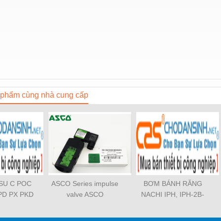
phẩm cùng nhà cung cấp
OSU C POC
ASCO Series impulse
BƠM BÁNH RĂNG
PD PX PKD
valve ASCO
NACHI IPH, IPH-2B-
3 PCF PLL
SCG353A043 ASCO
6.5-11, IPH-5B-40-21,
TL SL SS
SCG353A044 ASCO
IPH-2A-5-11, IPH-5A-