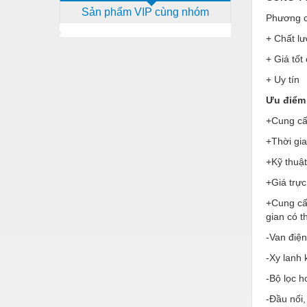
Sản phẩm VIP cùng nhóm
Dịch vụ - Thi công
Phương c
+ Chất lư
Điện công nghiệp
+ Giá tốt
Điện gia dụng
+ Uy tín
Điện Lạnh
Ưu điểm 
Đóng tàu Thiết bị
+Cung cấp
Đúc chính xác Thiết bị
+Thời gi
+Kỹ thuật
Dụng cụ cầm tay
+Giá trực
Dụng cụ cắt gọt
+Cung cấ
Dụng cụ điện
gian có 
Dụng cụ đo
-Van điện
-Xy lanh 
Gỗ - Trang thiết bị
-Bộ lọc h
Hàn cắt - Thiết bị
-Đầu nối,