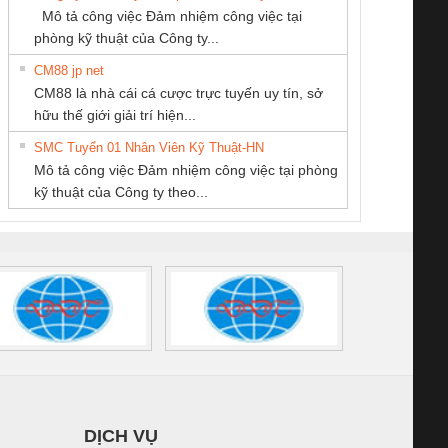
SCP-
1K5 L (2433950000)
(2008130000)
(28
Mô tả công việc Đảm nhiệm công việc tại
NAM
/FSP/2X1/1X2
phòng kỹ thuật của Công ty...
CM88 jp net
Tan Dong Cang
CÔNG TY CP TỰ
CONG TY TNHH
CM88 là nhà cái cá cược trực tuyến uy tín, sở
company LTD
ĐỘNG TIẾN
TM-DV DAI DONG
iám sát chuỗi
Bộ chỉnh lưu nguồn
Nẹp nhôm chống
Bộ c
hữu thế giới giải trí hiện...
HƯNG
THANH
tấm pin
điện TRANSCLINIC
trơn Đà Nẵng
giám 
SMC Tuyển 01 Nhân Viên Kỹ Thuật-HN
SCLINIC 16I+
BKE 1K5.4
Sola
Mô tả công việc Đảm nhiệm công việc tại phòng
 (2502520000)
(7791400879)2. Giá
TRAN
kỹ thuật của Công ty theo...
1K5.4
DỊCH VỤ