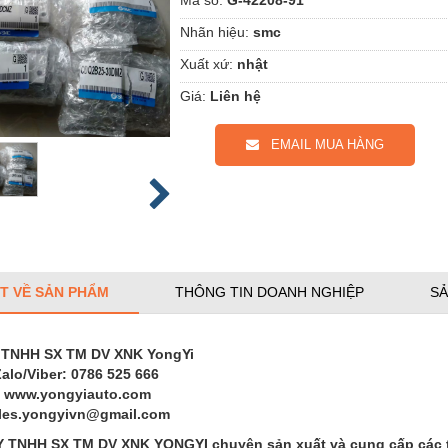
Nhãn hiệu:
smc
Xuất xứ:
nhật
Giá:
Liên hệ
EMAIL MUA HÀNG
ẾT VỀ SẢN PHẨM
THÔNG TIN DOANH NGHIỆP
SẢ
 TNHH SX TM DV XNK YongYi
Zalo/Viber: 0786 525 666
: www.yongyiauto.com
ales.yongyivn@gmail.com
TNHH SX TM DV XNK YONGYI chuyên sản xuất và cung cấp các thi