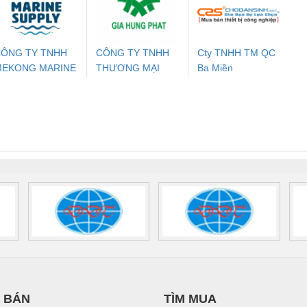
24DC-SP -
24UC/ESL4/3X1/1X2/B
PROFIBUS/12MB -
700578
- 2981059
2708863
24DC
ÔNG TY TNHH
CÔNG TY TNHH
Cty TNHH TM QC
MEKONG MARINE
THƯƠNG MẠI
Ba Miền
ưu Điện AC
Mô-đun Ắc Quy UPS
Rơ Le An Toàn
Bộ g
UPPLY
DỊCH VỤ KỸ
 Suất Cao
Phoenix Contact
Phoenix Contact
THUẬT ĐIỆN CƠ
nix Contact
QUINT-HP-
2981059 – PSR-
TRAN
GIA HƯNG PHÁT
INT-HP-
BAT/PB/48DC/7.0AH/PT
SCP-
1K5 H
0AC/2.5KVA/PT
- 1133819
24UC/ESL4/3X1/1X2/B
 1136815
 BÁN
TÌM MUA