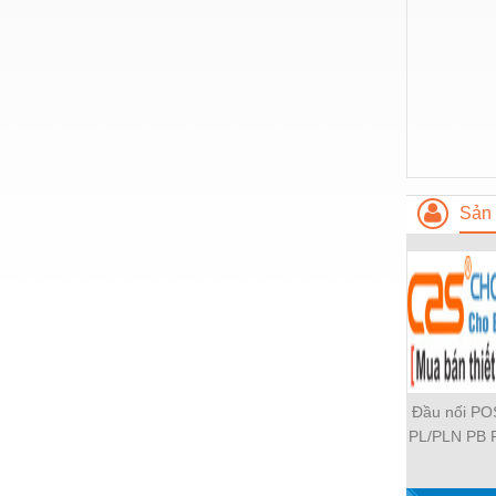
Nước-Vật tư thiết bị
Phốt cơ khí
Sắt, thép, inox các loại
Thí nghiệm-Trang thiết bị
Thiết bị chiếu sáng
Sản 
Thiết bị chống sét
Thiết bị an ninh
Thiết bị công nghiệp
Thiết bị công trình
Thiết bị điện
Đầu nối P
Thiết bị giáo dục
PL/PLN PB 
PH PH2 PH
Thiết bị khác
PLF PMF P