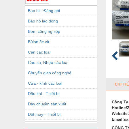
Bao bì - Đóng gói
Bảo hộ lao động
Bơm công nghiệp
Bùlon ốc vít
Cân các loại
Cao su, Nhựa các loại
Chuyển giao công nghệ
Cửa - kính các loại
CHI TI
Dầu khí - Thiết bị
Công Ty
Dây chuyền sản xuất
Hotline/
Website
Dệt may - Thiết bị
Email:s
Dầu mỡ công nghiệp
CÔNG TY 