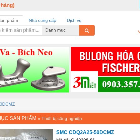
 hàng)
Sản phẩm
Nhà cung cấp
Dịch vụ
Danh mục
V
50DCMZ
MỤC SẢN PHẨM
»
Thiết bị công nghiệp
SMC CDQ2A25-50DCMZ
Mã số:
G-42208-91