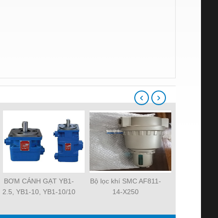
‹
›
BƠM CÁNH GẠT YB1-
Bộ lọc khí SMC AF811-
Quạt tản nh
2.5, YB1-10, YB1-10/10
14-X250
MAT 3106KL-
YB1-40/12.5, YB1-
R2E225-RA
100/16 YB1-40/40,
R2E225-RA