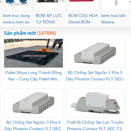
‹
›
POC-C PL-C
bom truc dung
BƠM ÁP LỰC
BOM CUU HOA
bơm hoả tiển
ewara,bom bu
TỰ ĐỘNG
Diesel,BOM
Mastra
ewara
CHUA CHAY
Sản phẩm mới
(147896)
Pallet Nhựa Long Thành Đồng
Bộ Chống Sét Nguồn 3 Pha 5
Nai – Cung Cấp Pallet Mới,
Dây Phoenix Contact FLT-SEC-
C
Pallet Cũ Giá Tốt
P-T1-3S-264/50-FM - 2909589
Bộ Chống Sét Nguồn 3 Pha 5
Thiết Bị Chống Sét Lan Truyền
B
Dây Phoenix Contact FLT-SEC-
Phoenix Contact PLT-SEC-T3-