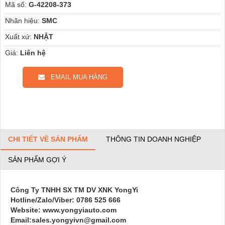
Mã số:
G-42208-373
Nhãn hiệu:
SMC
Xuất xứ:
NHẬT
Giá:
Liên hệ
EMAIL MUA HÀNG
CHI TIẾT VỀ SẢN PHẨM
THÔNG TIN DOANH NGHIỆP
SẢN PHẨM GỢI Ý
Công Ty TNHH SX TM DV XNK YongYi
Hotline/Zalo/Viber: 0786 525 666
Website: www.yongyiauto.com
Email:sales.yongyivn@gmail.com