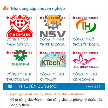
P-T1-3S-440/35-FM - 2908264
230-FM-PT - 2907928
Nhà cung cấp chuyên nghiệp
CÔNG TY CỔ
CÔNG TY TNHH
CÔNG TY CỔ
PHẦN DÂY VÀ
THIẾT BỊ CÔNG
PHẦN TỰ ĐỘNG
CÁP ĐIỆN
NGHIỆP NIHON
TIẾN HƯNG
THƯỢNG ĐÌNH
SETSUBI VIỆT
NAM
CÔNG TY TNHH
CÔNG TY TNHH
CÔNG TY TNHH
THƯƠNG MẠI
KỸ THUẬT
KINH DOANH
DỊCH VỤ KỸ
KTECH VIỆT
DỊCH VỤ XNK
TIN TUYỂN DỤNG MỚI
» Xem tất cả
THUẬT ĐIỆN CƠ
NAM
PHƯƠNG NAM
Tuyển gấp nhân viên Kỹ Thuật - Cty SMC Engineering
GIA HƯNG PHÁT
Mô tả công việc Đảm nhiệm công việc tại phòng kỹ thuật của
Công ty theo...