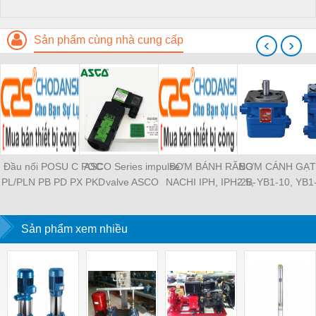
Sản phẩm cùng nhà cung cấp
‹
›
Đầu nối POSU C POC
ASCO Series impulse
BƠM BÁNH RĂNG
BƠM CÁNH GẠT
PL/PLN PB PD PX PKD
valve ASCO
NACHI IPH, IPH-2B-
2.5, YB1-10, YB1
PH PH2 PH3 PCF PLL
SCG353A043 ASCO
6.5-11, IPH-5B-40-21,
YB1-40/12.5, 
PLF PMF PTL SL SS
SCG353A044 ASCO
IPH-2A-5-11, IPH-5A-
100/16 YB1-40
SCA SAFS SASF HVFS
Sản phẩm xem nhiều
SCG353A047 ASCO
50, IPH-3A-13-LT-20,
YB1-16/12 YB1-
HVSF PU PV PE PY
SCG353A050 ASCO
IPH-5B-50-LT-11, IPH-
YB1-40/12 YB1-
PM PLM PZA PK PA
SCG353A051 ASCO
4A-32-LT-20, IPH-6B-
HVFF PLJ PYJ PP PG
SXE353.060
100-L-11, IPH-5A-40-
PEG PW PGJ PPGJ
11
PYJW SL-C PC-C