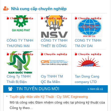
P-T1-3S-440/35-FM - 2908264
230-FM-PT - 2907928
Nhà cung cấp chuyên nghiệp
CÔNG TY TNHH
CÔNG TY TNHH
CONG TY TNHH
THƯƠNG MẠI
THIẾT BỊ CÔNG
TM-DV DAI
DỊCH VỤ KỸ
NGHIỆP NIHON
DONG THANH
THUẬT ĐIỆN CƠ
SETSUBI VIỆT
GIA HƯNG PHÁT
NAM
Công Ty TNHH
Cty TNHH TM
Tan Dong Cang
Thiết Bị Điện
QC Ba Miền
company LTD
Nam Quốc Thịnh
TIN TUYỂN DỤNG MỚI
» Xem tất cả
Tuyển gấp nhân viên Kỹ Thuật - Cty SMC Engineering
Mô tả công việc Đảm nhiệm công việc tại phòng kỹ thuật của
Công ty theo...