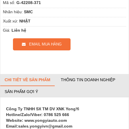
Mã số:
G-42208-371
Nhãn hiệu:
SMC
Xuất xứ:
NHẬT
Giá:
Liên hệ
EMAIL MUA HÀNG
CHI TIẾT VỀ SẢN PHẨM
THÔNG TIN DOANH NGHIỆP
SẢN PHẨM GỢI Ý
Công Ty TNHH SX TM DV XNK YongYi
Hotline/Zalo/Viber: 0786 525 666
Website: www.yongyiauto.com
Email:sales.yongyivn@gmail.com