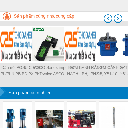
Sản phẩm cùng nhà cung cấp
‹
›
Đầu nối POSU C POC
ASCO Series impulse
BƠM BÁNH RĂNG
BƠM CÁNH GẠT
PL/PLN PB PD PX PKD
valve ASCO
NACHI IPH, IPH-2B-
2.5, YB1-10, YB1
PH PH2 PH3 PCF PLL
SCG353A043 ASCO
6.5-11, IPH-5B-40-21,
YB1-40/12.5, 
PLF PMF PTL SL SS
SCG353A044 ASCO
IPH-2A-5-11, IPH-5A-
100/16 YB1-40
SCA SAFS SASF HVFS
Sản phẩm xem nhiều
SCG353A047 ASCO
50, IPH-3A-13-LT-20,
YB1-16/12 YB1-
HVSF PU PV PE PY
SCG353A050 ASCO
IPH-5B-50-LT-11, IPH-
YB1-40/12 YB1-
PM PLM PZA PK PA
SCG353A051 ASCO
4A-32-LT-20, IPH-6B-
HVFF PLJ PYJ PP PG
SXE353.060
100-L-11, IPH-5A-40-
PEG PW PGJ PPGJ
11
PYJW SL-C PC-C