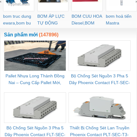
‹
›
POC-C PL-C
bom truc dung
BƠM ÁP LỰC
BOM CUU HOA
bơm hoả tiển
ewara,bom bu
TỰ ĐỘNG
Diesel,BOM
Mastra
ewara
CHUA CHAY
Sản phẩm mới
(147896)
Pallet Nhựa Long Thành Đồng
Bộ Chống Sét Nguồn 3 Pha 5
Nai – Cung Cấp Pallet Mới,
Dây Phoenix Contact FLT-SEC-
C
Pallet Cũ Giá Tốt
P-T1-3S-264/50-FM - 2909589
Bộ Chống Sét Nguồn 3 Pha 5
Thiết Bị Chống Sét Lan Truyền
B
Dây Phoenix Contact FLT-SEC-
Phoenix Contact PLT-SEC-T3-