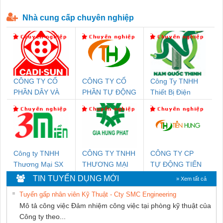
P-T1-3S-440/35-FM - 2908264
230-FM-PT - 2907928
Nhà cung cấp chuyên nghiệp
CÔNG TY CỔ
CÔNG TY CỔ
Công Ty TNHH
PHẦN DÂY VÀ
PHẦN TỰ ĐỘNG
Thiết Bị Điện
CÁP ĐIỆN
TIẾN HƯNG
Nam Quốc Thịnh
THƯỢNG ĐÌNH
Công ty TNHH
CÔNG TY TNHH
CÔNG TY CP
Thương Mại SX
THƯƠNG MẠI
TỰ ĐỘNG TIẾN
Ba Miền
DỊCH VỤ KỸ
HƯNG
TIN TUYỂN DỤNG MỚI
» Xem tất cả
THUẬT ĐIỆN CƠ
Tuyển gấp nhân viên Kỹ Thuật - Cty SMC Engineering
GIA HƯNG
Mô tả công việc Đảm nhiệm công việc tại phòng kỹ thuật của
PHÁT
Công ty theo...