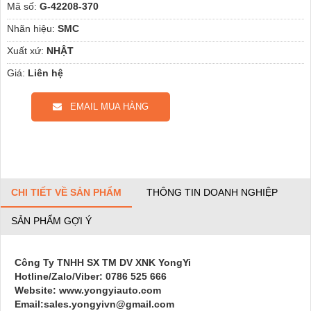
Mã số:
G-42208-370
Nhãn hiệu:
SMC
Xuất xứ:
NHẬT
Giá:
Liên hệ
EMAIL MUA HÀNG
CHI TIẾT VỀ SẢN PHẨM
THÔNG TIN DOANH NGHIỆP
SẢN PHẨM GỢI Ý
Công Ty TNHH SX TM DV XNK YongYi
Hotline/Zalo/Viber: 0786 525 666
Website: www.yongyiauto.com
Email:sales.yongyivn@gmail.com