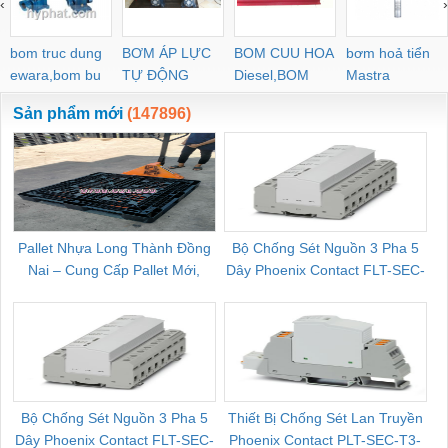
‹
›
POC-C PL-C
bom truc dung
BƠM ÁP LỰC
BOM CUU HOA
bơm hoả tiển
ewara,bom bu
TỰ ĐỘNG
Diesel,BOM
Mastra
ewara
CHUA CHAY
Sản phẩm mới
(147896)
Pallet Nhựa Long Thành Đồng
Bộ Chống Sét Nguồn 3 Pha 5
Nai – Cung Cấp Pallet Mới,
Dây Phoenix Contact FLT-SEC-
C
Pallet Cũ Giá Tốt
P-T1-3S-264/50-FM - 2909589
Bộ Chống Sét Nguồn 3 Pha 5
Thiết Bị Chống Sét Lan Truyền
B
Dây Phoenix Contact FLT-SEC-
Phoenix Contact PLT-SEC-T3-