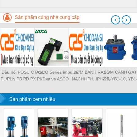
Sản phẩm cùng nhà cung cấp
‹
›
Đầu nối POSU C POC
ASCO Series impulse
BƠM BÁNH RĂNG
BƠM CÁNH GẠT
PL/PLN PB PD PX PKD
valve ASCO
NACHI IPH, IPH-2B-
2.5, YB1-10, YB1
PH PH2 PH3 PCF PLL
SCG353A043 ASCO
6.5-11, IPH-5B-40-21,
YB1-40/12.5, 
PLF PMF PTL SL SS
SCG353A044 ASCO
IPH-2A-5-11, IPH-5A-
100/16 YB1-40
SCA SAFS SASF HVFS
Sản phẩm xem nhiều
SCG353A047 ASCO
50, IPH-3A-13-LT-20,
YB1-16/12 YB1-
HVSF PU PV PE PY
SCG353A050 ASCO
IPH-5B-50-LT-11, IPH-
YB1-40/12 YB1-
PM PLM PZA PK PA
SCG353A051 ASCO
4A-32-LT-20, IPH-6B-
HVFF PLJ PYJ PP PG
SXE353.060
100-L-11, IPH-5A-40-
PEG PW PGJ PPGJ
11
PYJW SL-C PC-C