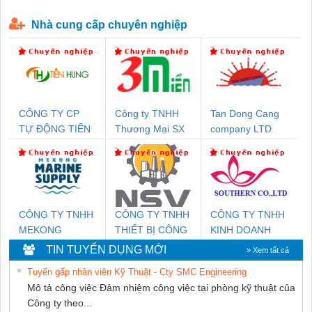
P-T1-3S-440/35-FM - 2908264
230-FM-PT - 2907928
Nhà cung cấp chuyên nghiệp
CÔNG TY CP
Công ty TNHH
Tan Dong Cang
TỰ ĐỘNG TIẾN
Thương Mại SX
company LTD
HƯNG
Ba Miền
CÔNG TY TNHH
CÔNG TY TNHH
CÔNG TY TNHH
MEKONG
THIẾT BỊ CÔNG
KINH DOANH
MARINE SUPPLY
NGHIỆP NIHON
DỊCH VỤ XNK
TIN TUYỂN DỤNG MỚI
» Xem tất cả
SETSUBI VIỆT
PHƯƠNG NAM
Tuyển gấp nhân viên Kỹ Thuật - Cty SMC Engineering
NAM
Mô tả công việc Đảm nhiệm công việc tại phòng kỹ thuật của
Công ty theo...