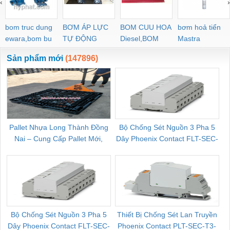
‹
›
POC-C PL-C
bom truc dung
BƠM ÁP LỰC
BOM CUU HOA
bơm hoả tiển
ewara,bom bu
TỰ ĐỘNG
Diesel,BOM
Mastra
ewara
CHUA CHAY
Sản phẩm mới
(147896)
Pallet Nhựa Long Thành Đồng
Bộ Chống Sét Nguồn 3 Pha 5
Nai – Cung Cấp Pallet Mới,
Dây Phoenix Contact FLT-SEC-
C
Pallet Cũ Giá Tốt
P-T1-3S-264/50-FM - 2909589
Bộ Chống Sét Nguồn 3 Pha 5
Thiết Bị Chống Sét Lan Truyền
B
Dây Phoenix Contact FLT-SEC-
Phoenix Contact PLT-SEC-T3-