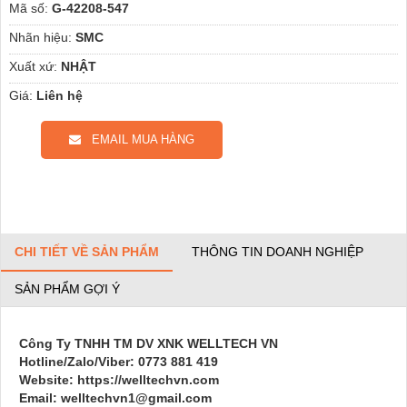
Mã số:
G-42208-547
Nhãn hiệu:
SMC
Xuất xứ:
NHẬT
Giá:
Liên hệ
EMAIL MUA HÀNG
CHI TIẾT VỀ SẢN PHẨM
THÔNG TIN DOANH NGHIỆP
SẢN PHẨM GỢI Ý
Công Ty TNHH TM DV XNK WELLTECH VN
Hotline/Zalo/Viber: 0773 881 419
Website: https://welltechvn.com
Email: welltechvn1@gmail.com