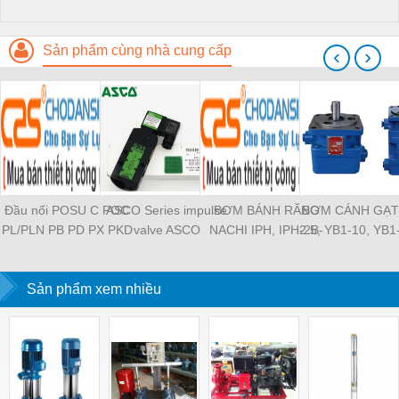
Sản phẩm cùng nhà cung cấp
‹
›
Đầu nối POSU C POC
ASCO Series impulse
BƠM BÁNH RĂNG
BƠM CÁNH GẠT
PL/PLN PB PD PX PKD
valve ASCO
NACHI IPH, IPH-2B-
2.5, YB1-10, YB1
PH PH2 PH3 PCF PLL
SCG353A043 ASCO
6.5-11, IPH-5B-40-21,
YB1-40/12.5, 
PLF PMF PTL SL SS
SCG353A044 ASCO
IPH-2A-5-11, IPH-5A-
100/16 YB1-40
SCA SAFS SASF HVFS
Sản phẩm xem nhiều
SCG353A047 ASCO
50, IPH-3A-13-LT-20,
YB1-16/12 YB1-
HVSF PU PV PE PY
SCG353A050 ASCO
IPH-5B-50-LT-11, IPH-
YB1-40/12 YB1-
PM PLM PZA PK PA
SCG353A051 ASCO
4A-32-LT-20, IPH-6B-
HVFF PLJ PYJ PP PG
SXE353.060
100-L-11, IPH-5A-40-
PEG PW PGJ PPGJ
11
PYJW SL-C PC-C