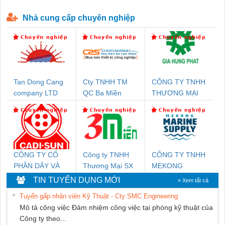
P-T1-3S-440/35-FM - 2908264
230-FM-PT - 2907928
Nhà cung cấp chuyên nghiệp
Tan Dong Cang
Cty TNHH TM
CÔNG TY TNHH
company LTD
QC Ba Miền
THƯƠNG MẠI
DỊCH VỤ KỸ
THUẬT ĐIỆN CƠ
GIA HƯNG
PHÁT
CÔNG TY CỔ
Công ty TNHH
CÔNG TY TNHH
PHẦN DÂY VÀ
Thương Mại SX
MEKONG
CÁP ĐIỆN
Ba Miền
MARINE
TIN TUYỂN DỤNG MỚI
» Xem tất cả
THƯỢNG ĐÌNH
SUPPLY
Tuyển gấp nhân viên Kỹ Thuật - Cty SMC Engineering
Mô tả công việc Đảm nhiệm công việc tại phòng kỹ thuật của
Công ty theo...