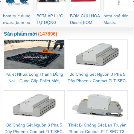
‹
›
POC-C PL-C
bom truc dung
BƠM ÁP LỰC
BOM CUU HOA
bơm hoả tiển
ewara,bom bu
TỰ ĐỘNG
Diesel,BOM
Mastra
ewara
CHUA CHAY
Sản phẩm mới
(147896)
Pallet Nhựa Long Thành Đồng
Bộ Chống Sét Nguồn 3 Pha 5
Nai – Cung Cấp Pallet Mới,
Dây Phoenix Contact FLT-SEC-
C
Pallet Cũ Giá Tốt
P-T1-3S-264/50-FM - 2909589
Bộ Chống Sét Nguồn 3 Pha 5
Thiết Bị Chống Sét Lan Truyền
B
Dây Phoenix Contact FLT-SEC-
Phoenix Contact PLT-SEC-T3-