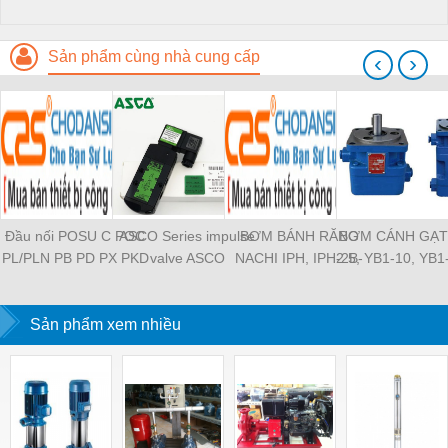
Sản phẩm cùng nhà cung cấp
‹
›
Đầu nối POSU C POC
ASCO Series impulse
BƠM BÁNH RĂNG
BƠM CÁNH GẠT
PL/PLN PB PD PX PKD
valve ASCO
NACHI IPH, IPH-2B-
2.5, YB1-10, YB1
PH PH2 PH3 PCF PLL
SCG353A043 ASCO
6.5-11, IPH-5B-40-21,
YB1-40/12.5, 
PLF PMF PTL SL SS
SCG353A044 ASCO
IPH-2A-5-11, IPH-5A-
100/16 YB1-40
SCA SAFS SASF HVFS
Sản phẩm xem nhiều
SCG353A047 ASCO
50, IPH-3A-13-LT-20,
YB1-16/12 YB1-
HVSF PU PV PE PY
SCG353A050 ASCO
IPH-5B-50-LT-11, IPH-
YB1-40/12 YB1-
PM PLM PZA PK PA
SCG353A051 ASCO
4A-32-LT-20, IPH-6B-
HVFF PLJ PYJ PP PG
SXE353.060
100-L-11, IPH-5A-40-
PEG PW PGJ PPGJ
11
PYJW SL-C PC-C