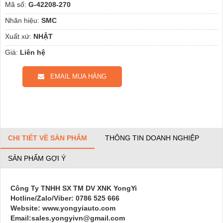
Mã số:
G-42208-270
Nhãn hiệu:
SMC
Xuất xứ:
NHẬT
Giá:
Liên hệ
EMAIL MUA HÀNG
CHI TIẾT VỀ SẢN PHẨM
THÔNG TIN DOANH NGHIỆP
SẢN PHẨM GỢI Ý
Công Ty TNHH SX TM DV XNK YongYi
Hotline/Zalo/Viber: 0786 525 666
Website: www.yongyiauto.com
Email:sales.yongyivn@gmail.com