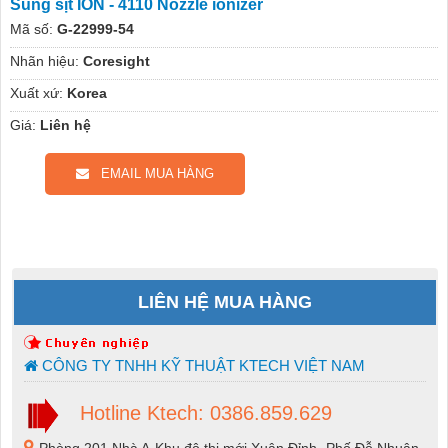
Súng sịt ION - 4110 Nozzle ionizer
Mã số:
G-22999-54
Nhãn hiệu:
Coresight
Xuất xứ:
Korea
Giá:
Liên hệ
EMAIL MUA HÀNG
LIÊN HỆ MUA HÀNG
CÔNG TY TNHH KỸ THUẬT KTECH VIỆT NAM
Hotline Ktech: 0386.859.629
Phòng 201 Nhà A-Khu đô thị mới Xuân Đỉnh -Phố Đỗ Nhuận-