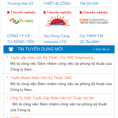
Thương Mại SX
THIẾT BỊ CÔNG
TM-DV DAI
Ba Miền
NGHIỆP NIHON
DONG THANH
SETSUBI VIỆT
NAM
CÔNG TY CP
Tan Dong Cang
Cty TNHH TM
TỰ ĐỘNG TIẾN
company LTD
QC Ba Miền
HƯNG
TIN TUYỂN DỤNG MỚI
» Xem tất cả
Tuyển gấp nhân viên Kỹ Thuật - Cty SMC Engineering
Mô tả công việc Đảm nhiệm công việc tại phòng kỹ thuật của
Công ty theo...
Tuyển Nhanh Nhân Viên Kỹ Thuật- SMC
Mô tả công việc Đảm nhiệm công việc tại phòng kỹ thuật của
Công ty theo...
Công Ty SMC Tuyển Gấp Nhân Viên Kỹ Thuật- Hà Nội
Mô tả công việc Đảm nhiệm công việc tại phòng kỹ thuật
của Công ty...