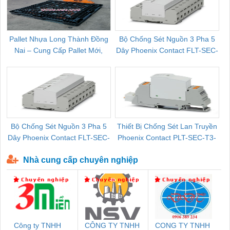
Pallet Nhựa Long Thành Đồng
Bộ Chống Sét Nguồn 3 Pha 5
Nai – Cung Cấp Pallet Mới,
Dây Phoenix Contact FLT-SEC-
C
Pallet Cũ Giá Tốt
P-T1-3S-264/50-FM - 2909589
Bộ Chống Sét Nguồn 3 Pha 5
Thiết Bị Chống Sét Lan Truyền
B
Dây Phoenix Contact FLT-SEC-
Phoenix Contact PLT-SEC-T3-
P-T1-3S-440/35-FM - 2908264
230-FM-PT - 2907928
Nhà cung cấp chuyên nghiệp
Công ty TNHH
CÔNG TY TNHH
CONG TY TNHH