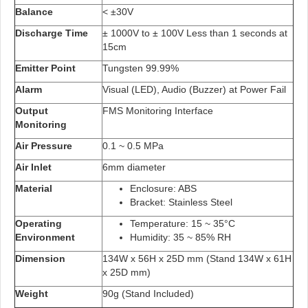
Balance
< ±30V
Discharge Time
± 1000V to ± 100V Less than 1 seconds at
15cm
Emitter Point
Tungsten 99.99%
Alarm
Visual (LED), Audio (Buzzer) at Power Fail
Output
FMS Monitoring Interface
Monitoring
Air Pressure
0.1 ~ 0.5 MPa
Air Inlet
6mm diameter
Material
Enclosure: ABS
Bracket: Stainless Steel
Operating
Temperature: 15 ~ 35°C
Environment
Humidity: 35 ~ 85% RH
Dimension
134W x 56H x 25D mm (Stand 134W x 61H
x 25D mm)
Weight
90g (Stand Included)