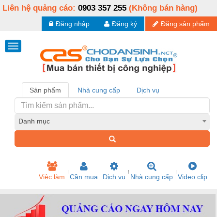
Liên hệ quảng cáo:
0903 357 255
(Không bán hàng)
Đăng nhập
Đăng ký
Đăng sản phẩm
Sản phẩm
Nhà cung cấp
Dịch vụ
Danh mục
Việc làm
Cần mua
Dịch vụ
Nhà cung cấp
Video clip