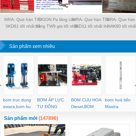
MRA- Que hàn TIG
TIGON Pa lăng cân
MRA- Que hàn TIG
MRA- Que hàn
SKD61 tốt nhất thị
bằng TW9 giá tốt nhất
SKD11 tốt nhất thị
NAK80 tốt nhất
trường
thị trường
trường
trường
Sản phẩm xem nhiều
‹
›
bom truc dung
BƠM ÁP LỰC
BOM CUU HOA
bơm hoả tiển
ewara,bom bu
TỰ ĐỘNG
Diesel,BOM
Mastra
ewara
CHUA CHAY
Sản phẩm mới
(147896)