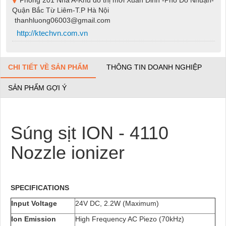
Quận Bắc Từ Liêm-T.P Hà Nội
thanhluong06003@gmail.com
http://ktechvn.com.vn
CHI TIẾT VỀ SẢN PHẨM
THÔNG TIN DOANH NGHIỆP
SẢN PHẨM GỢI Ý
Súng sịt ION - 4110
Nozzle ionizer
SPECIFICATIONS
Input Voltage
24V DC, 2.2W (Maximum)
Ion Emission
High Frequency AC Piezo (70kHz)